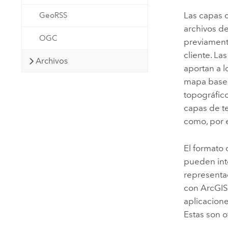
Las capas d
GeoRSS
archivos d
OGC
previamente
cliente. L
Archivos
aportan a 
mapa base 
topográfic
capas de t
como, por 
El formato 
pueden int
representa
con ArcGIS
aplicacion
Estas son o