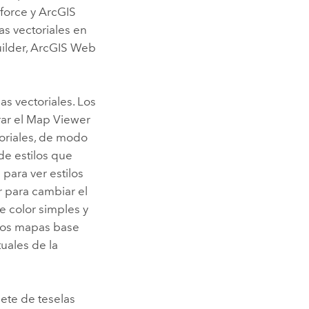
force
y
ArcGIS
as vectoriales en
ilder
,
ArcGIS Web
s vectoriales. Los
ar el
Map Viewer
toriales, de modo
de estilos que
i
para ver estilos
r para cambiar el
e color simples y
 Los mapas base
tuales de la
ete de teselas