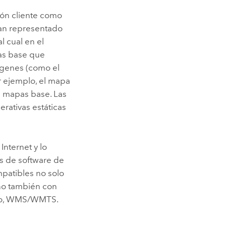
ión cliente como
han representado
l cual en el
pas base que
ágenes (como el
 ejemplo, el mapa
s mapas base. Las
rativas estáticas
Internet y lo
s de software de
patibles no solo
ino también con
mplo, WMS/WMTS.