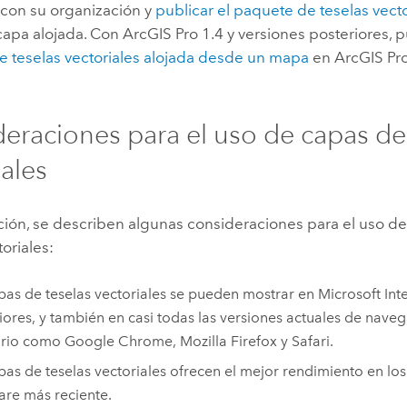
 con su organización y
publicar el paquete de teselas vect
apa alojada. Con
ArcGIS Pro
1.4 y versiones posteriores,
e teselas vectoriales alojada desde un mapa
en
ArcGIS Pr
eraciones para el uso de capas de
iales
ción, se describen algunas consideraciones para el uso de
toriales:
pas de teselas vectoriales se pueden mostrar en
Microsoft Int
iores, y también en casi todas las versiones actuales de nave
orio como
Google Chrome
,
Mozilla Firefox
y
Safari
.
pas de teselas vectoriales ofrecen el mejor rendimiento en lo
re más reciente.