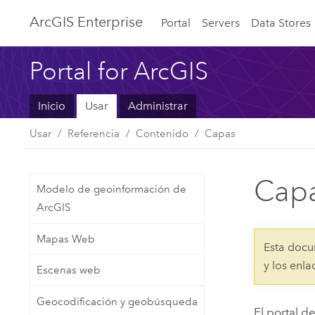
Arc
GIS Enterprise
Portal
Servers
Data Stores
Portal for ArcGIS
Inicio
Usar
Administrar
Usar
Referencia
Contenido
Capas
Capa
Modelo de geoinformación de
ArcGIS
Mapas Web
Esta docu
y los enl
Escenas web
Geocodificación y geobúsqueda
El portal d