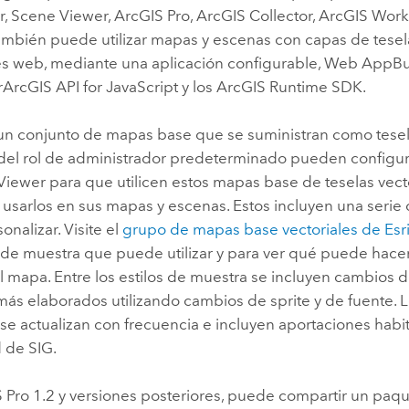
r
,
Scene Viewer
,
ArcGIS Pro
,
ArcGIS Collector
,
ArcGIS Work
También puede utilizar mapas y escenas con capas de tesel
es web, mediante una aplicación configurable,
Web AppBu
r
ArcGIS API for JavaScript
y los ArcGIS Runtime SDK.
un conjunto de mapas base que se suministran como tesela
el rol de administrador predeterminado pueden configur
Viewer
para que utilicen estos mapas base de teselas vec
usarlos en sus mapas y escenas. Estos incluyen una serie 
nalizar. Visite el
grupo de mapas base vectoriales de
Esr
 de muestra que puede utilizar y para ver qué puede hace
 mapa. Entre los estilos de muestra se incluyen cambios d
más elaborados utilizando cambios de sprite y de fuente.
 se actualizan con frecuencia e incluyen aportaciones habi
 de SIG.
 Pro
1.2 y versiones posteriores, puede compartir un paqu