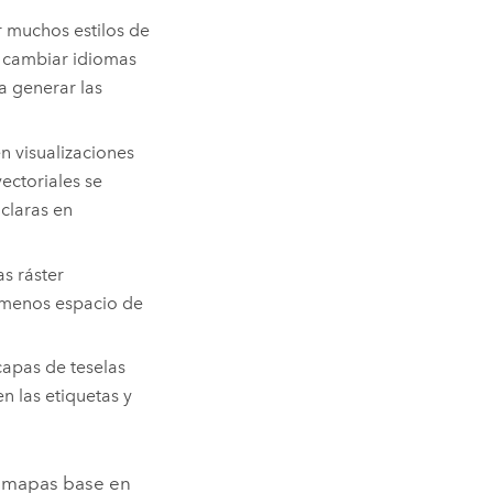
r muchos estilos de
o cambiar idiomas
a generar las
en visualizaciones
vectoriales se
 claras en
s ráster
n menos espacio de
capas de teselas
n las etiquetas y
o mapas base en