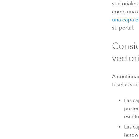
vectoriales
como una c
una capa d
su portal.
Consid
vector
A continua
teselas vec
Las ca
poster
escrit
Las ca
hardwa