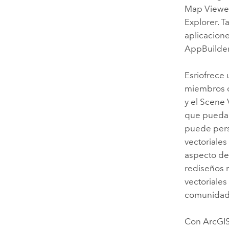
Map Viewe
Explorer
. 
aplicacion
AppBuilde
Esri
ofrece 
miembros d
y el
Scene 
que pueda 
puede perso
vectoriales
aspecto del
rediseños 
vectoriales
comunidad
Con
ArcGIS