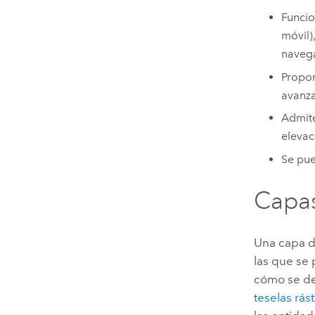
Funcio
móvil)
naveg
Propor
avanza
Admite
elevac
Se pue
Capas
Una capa de
las que se
cómo se deb
teselas rást