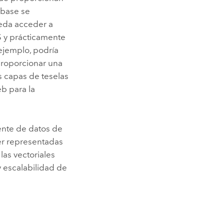
base se
eda acceder a
S y prácticamente
 ejemplo, podría
 proporcionar una
as capas de teselas
b para la
uente de datos de
er representadas
las vectoriales
 escalabilidad de