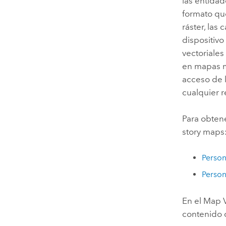
las entida
formato que
ráster, las
dispositivo
vectoriales
en mapas m
acceso de l
cualquier r
Para obtene
story maps
Person
Person
En el
Map 
contenido d