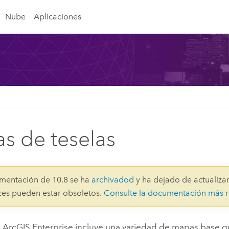
Nube
Aplicaciones
s de teselas
mentación de 10.8 se ha
archivadod
y ha dejado de actualizar
aces pueden estar obsoletos.
Consulte la documentación más r
e
ArcGIS Enterprise
incluye una variedad de mapas base 