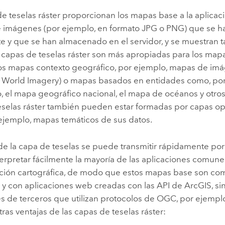
e teselas ráster proporcionan los mapas base a la aplicac
e imágenes (por ejemplo, en formato JPG o PNG) que se 
 y que se han almacenado en el servidor, y se muestran ta
as capas de teselas ráster son más apropiadas para los ma
los mapas contexto geográfico, por ejemplo, mapas de im
World Imagery) o mapas basados en entidades como, por
o, el mapa geográfico nacional, el mapa de océanos y otro
eselas ráster también pueden estar formadas por capas ope
ejemplo, mapas temáticos de sus datos.
de la capa de teselas se puede transmitir rápidamente por 
erpretar fácilmente la mayoría de las aplicaciones comune
ción cartográfica, de modo que estos mapas base son com
 y con aplicaciones web creadas con las API de ArcGIS, s
es de terceros que utilizan protocolos de OGC, por eje
tras ventajas de las capas de teselas ráster: