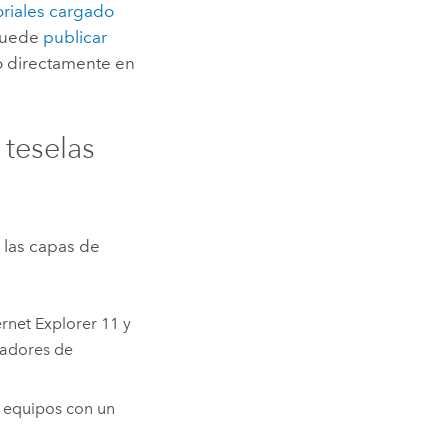
oriales cargado
 puede
publicar
o
directamente en
 teselas
 las capas de
ernet Explorer
11 y
gadores de
s equipos con un