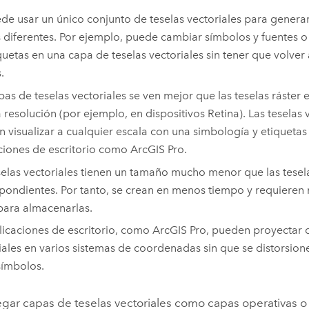
de usar un único conjunto de teselas vectoriales para genera
diferentes. Por ejemplo, puede cambiar símbolos y fuentes 
quetas en una capa de teselas vectoriales sin tener que volver 
.
pas de teselas vectoriales se ven mejor que las teselas ráster 
a resolución (por ejemplo, en dispositivos Retina). Las teselas 
 visualizar a cualquier escala con una simbología y etiquetas
ciones de escritorio como
ArcGIS Pro
.
selas vectoriales tienen un tamaño mucho menor que las tesela
pondientes. Por tanto, se crean en menos tiempo y requiere
para almacenarlas.
licaciones de escritorio, como
ArcGIS Pro
, pueden proyectar 
iales en varios sistemas de coordenadas sin que se distorsione
símbolos.
gar capas de teselas vectoriales como capas operativas 