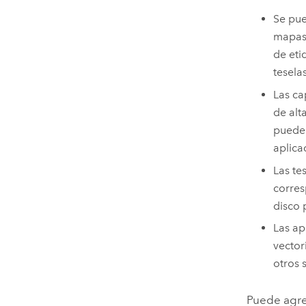
Se pue
mapas 
de eti
teselas
Las ca
de alt
pueden
aplica
Las te
corres
disco 
Las ap
vector
otros 
Puede agre