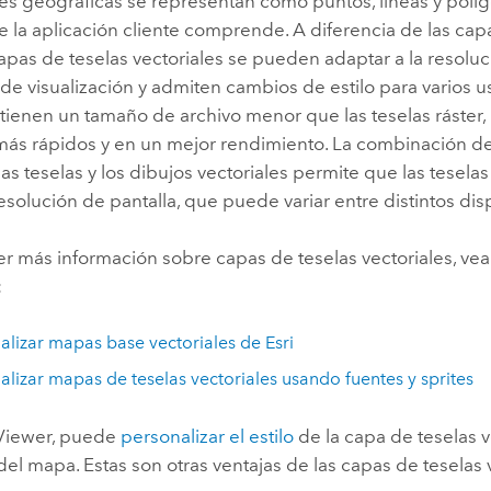
des geográficas se representan como puntos, líneas y polí
 la aplicación cliente comprende. A diferencia de las cap
 capas de teselas vectoriales se pueden adaptar a la resolu
 de visualización y admiten cambios de estilo para varios u
 tienen un tamaño de archivo menor que las teselas ráster,
ás rápidos y en un mejor rendimiento. La combinación de
as teselas y los dibujos vectoriales permite que las tesela
esolución de pantalla, que puede variar entre distintos disp
r más información sobre capas de teselas vectoriales, vea
:
alizar mapas base vectoriales de
Esri
alizar mapas de teselas vectoriales usando fuentes y sprites
Viewer
, puede
personalizar el estilo
de la capa de teselas ve
el mapa. Estas son otras ventajas de las capas de teselas 