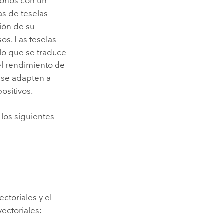
gonos con un
as de teselas
ción de su
sos. Las teselas
 lo que se traduce
l rendimiento de
s se adapten a
ositivos.
 los siguientes
ctoriales y el
vectoriales: