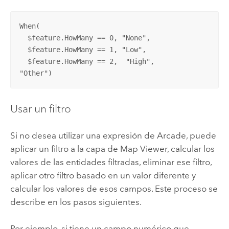
When(

  $feature.HowMany == 0, "None",

  $feature.HowMany == 1, "Low",

  $feature.HowMany == 2,  "High",

"Other")
Usar un filtro
Si no desea utilizar una expresión de Arcade, puede
aplicar un filtro a la capa de
Map Viewer
, calcular los
valores de las entidades filtradas, eliminar ese filtro,
aplicar otro filtro basado en un valor diferente y
calcular los valores de esos campos. Este proceso se
describe en los pasos siguientes.
Por ejemplo, si tiene un campo numérico que