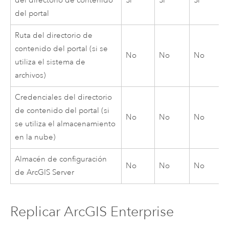
del directorio de contenido
Sí
Sí
Sí
del portal
Ruta del directorio de
contenido del portal (si se
No
No
No
utiliza el sistema de
archivos)
Credenciales del directorio
de contenido del portal (si
No
No
No
se utiliza el almacenamiento
en la nube)
Almacén de configuración
No
No
No
de
ArcGIS Server
Replicar
ArcGIS Enterprise