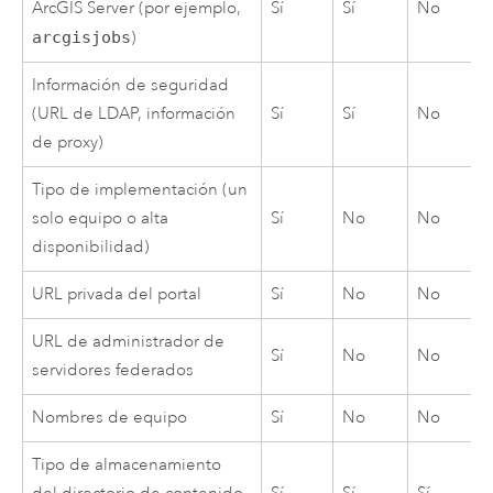
ArcGIS Server
(por ejemplo,
Sí
Sí
No
arcgisjobs
)
Información de seguridad
(URL de LDAP, información
Sí
Sí
No
de proxy)
Tipo de implementación (un
solo equipo o alta
Sí
No
No
disponibilidad)
URL privada del portal
Sí
No
No
URL de administrador de
Sí
No
No
servidores federados
Nombres de equipo
Sí
No
No
Tipo de almacenamiento