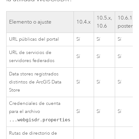
10.5.x,
10.6.1 y
Elemento o ajuste
10.4.x
10.6
posterio
URL públicas del portal
Sí
Sí
Sí
URL de servicios de
Sí
Sí
Sí
servidores federados
Data stores registrados
distintos de
ArcGIS Data
Sí
Sí
Sí
Store
Credenciales de cuenta
para el archivo
Sí
Sí
Sí
...webgisdr.properties
Rutas de directorio de