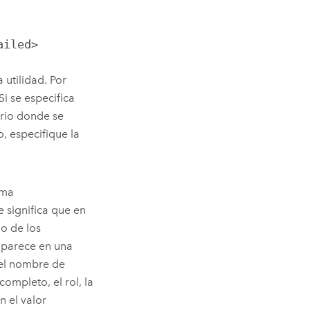
ailed>
 utilidad. Por
Si se especifica
orio donde se
o, especifique la
rma
ue significa que en
io de los
aparece en una
del nombre de
ompleto, el rol, la
n el valor