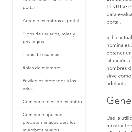
ListUser
portal
para evalu
Agregar miembros al portal
portal.
Tipos de usuarios, roles y
Si ha actua
privilegios
nominales a
obtener un
Tipos de usuarios
situación, 
Roles de miembro
nombres de 
sirve como 
Privilegios otorgados a los
adelante.
roles
Gener
Configurar roles de miembro
Configurar opciones
Use la uti
predeterminadas para los
mostrar tod
miembros nuevos