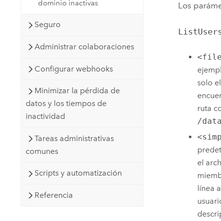
dominio inactivas
Los parámet
Seguro
ListUser
Administrar colaboraciones
<fil
Configurar webhooks
ejemp
solo e
Minimizar la pérdida de
encuen
datos y los tiempos de
ruta c
inactividad
/dat
<sim
Tareas administrativas
predet
comunes
el arc
Scripts y automatización
miembr
línea 
Referencia
usuari
descri