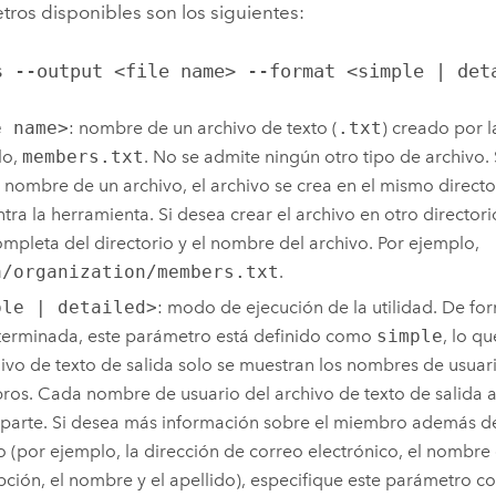
ros disponibles son los siguientes:
s --output <file name> --format <simple | det
e name>
: nombre de un archivo de texto (
.txt
) creado por la
lo,
members.txt
. No se admite ningún otro tipo de archivo. 
l nombre de un archivo, el archivo se crea en el mismo direct
tra la herramienta. Si desea crear el archivo en otro directori
ompleta del directorio y el nombre del archivo. Por ejemplo,
a/organization/members.txt
.
ple | detailed>
: modo de ejecución de la utilidad. De fo
erminada, este parámetro está definido como
simple
, lo q
hivo de texto de salida solo se muestran los nombres de usuar
os. Cada nombre de usuario del archivo de texto de salida 
aparte. Si desea más información sobre el miembro además 
o (por ejemplo, la dirección de correo electrónico, el nombre c
pción, el nombre y el apellido), especifique este parámetro co