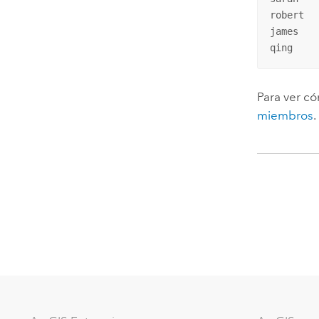
robert

james

qing
Para ver c
miembros
.