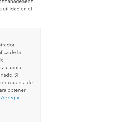
ntmanagement
.
 utilidad en el
strador
fica de la
de
tra cuenta
nado. Si
 otra cuenta de
Para obtener
e
Agregar