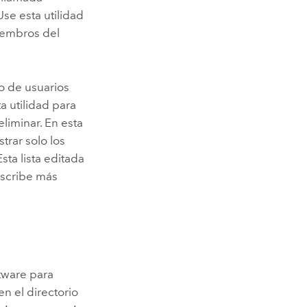
se esta utilidad
iembros del
ro de usuarios
a utilidad para
liminar. En esta
trar solo los
ta lista editada
escribe más
ftware para
n el directorio