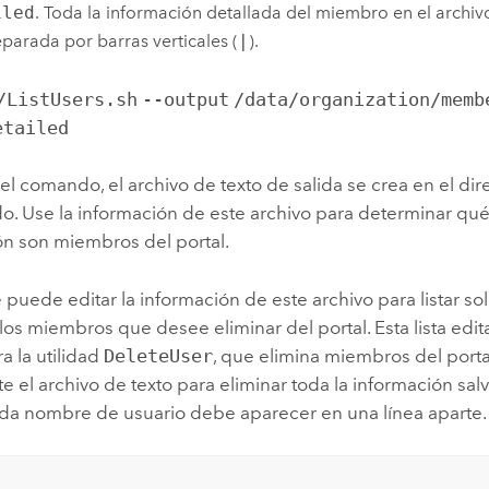
iled
. Toda la información detallada del miembro en el archiv
eparada por barras verticales (
|
).
/ListUsers.sh
--output
/data/organization/memb
etailed
 el comando, el archivo de texto de salida se crea en el dir
o. Use la información de este archivo para determinar qué
ón son miembros del portal.
puede editar la información de este archivo para listar s
los miembros que desee eliminar del portal. Esta lista edi
a la utilidad
DeleteUser
, que elimina miembros del port
te el archivo de texto para eliminar toda la información sa
ada nombre de usuario debe aparecer en una línea aparte.