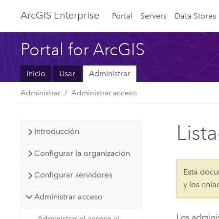
ArcGIS Enterprise
Portal
Servers
Data Stores
Portal for ArcGIS
Inicio
Usar
Administrar
Administrar
Administrar acceso
List
Introducción
Configurar la organización
Esta docu
Configurar servidores
y los enl
Administrar acceso
Los admini
Administrar el acceso al