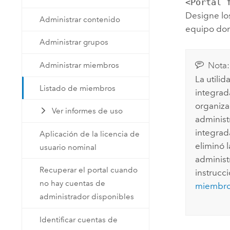
<Portal 
Designe los
Administrar contenido
equipo dond
Administrar grupos
Nota:
Administrar miembros
La utili
Listado de miembros
integrad
organiza
Ver informes de uso
administ
integrad
Aplicación de la licencia de
eliminó 
usuario nominal
administ
Recuperar el portal cuando
instrucc
no hay cuentas de
miembros
administrador disponibles
Identificar cuentas de