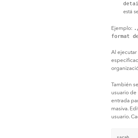
deta
está s
Ejemplo:
.
format d
Al ejecutar
especificad
organizaci
También se 
usuario de 
entrada par
masiva. Edi
usuario. C
sarah
