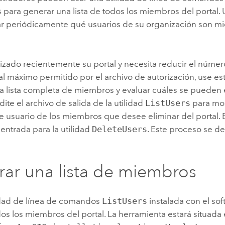
s
para generar una lista de todos los miembros del portal. U
ar periódicamente qué usuarios de su organización son m
lizado recientemente su portal y necesita reducir el núme
l máximo permitido por el archivo de autorización, use est
a lista completa de miembros y evaluar cuáles se pueden e
edite el archivo de salida de la utilidad
ListUsers
para mos
usuario de los miembros que desee eliminar del portal. Es
entrada para la utilidad
DeleteUsers
. Este proceso se d
ar una lista de miembros
lidad de línea de comandos
ListUsers
instalada con el so
os los miembros del portal. La herramienta estará situada e