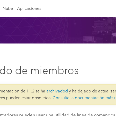
Nube
Aplicaciones
ado de miembros
mentación de 11.2 se ha
archivadod
y ha dejado de actualizar
aces pueden estar obsoletos.
Consulte la documentación más r
stradores pueden usar una utilidad de línea de comandos