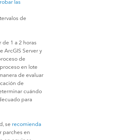
obar las
ntervalos de
r de 1 a 2 horas
de
ArcGIS Server
y
proceso de
proceso en lote
manera de evaluar
icación de
determinar cuándo
adecuado para
d, se
recomienda
ar parches en