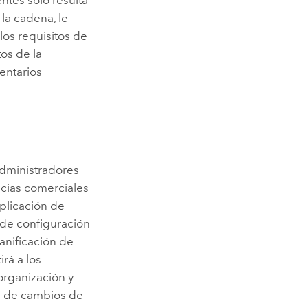
la cadena, le
os requisitos de
tos de la
mentarios
administradores
cias comerciales
aplicación de
 de configuración
lanificación de
rá a los
 organización y
es de cambios de