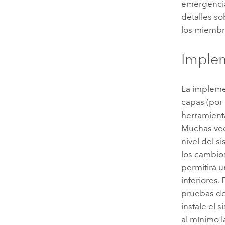
emergencia
detalles so
los miembr
Implem
La impleme
capas (por
herramient
Muchas vec
nivel del s
los cambios
permitirá 
inferiores.
pruebas de
instale el 
al mínimo l