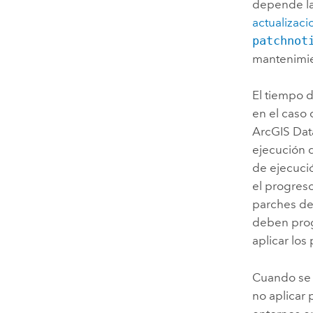
depende la
actualizaci
patchnot
mantenimie
El tiempo d
en el caso
ArcGIS Dat
ejecución 
de ejecució
el progreso
parches de
deben prog
aplicar lo
Cuando se 
no aplicar 