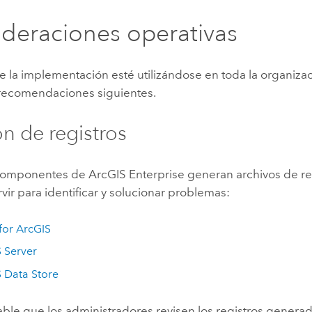
deraciones operativas
 la implementación esté utilizándose en toda la organiza
 recomendaciones siguientes.
ón de registros
 componentes de
ArcGIS Enterprise
generan archivos de re
ir para identificar y solucionar problemas:
 for ArcGIS
 Server
 Data Store
ble que los administradores revisen los registros genera