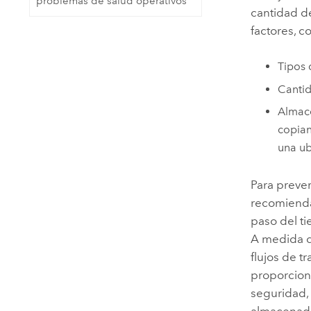
problemas de salud operativos
cantidad d
factores, c
Tipos 
Cantid
Almace
copian
una ub
Para prever
recomienda
paso del t
A medida q
flujos de 
proporcion
seguridad, 
almacenadas