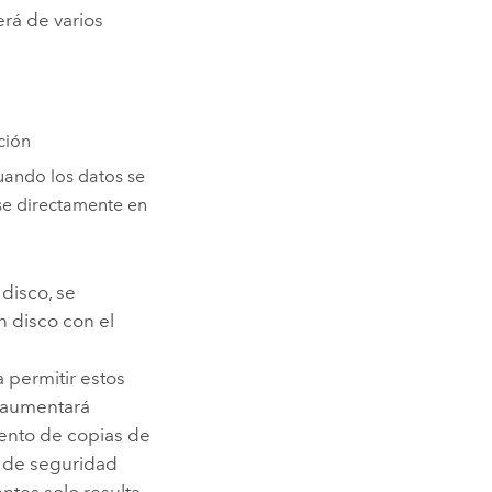
rá de varios
ción
uando los datos se
rse directamente en
disco, se
n disco con el
 permitir estos
s aumentará
iento de copias de
s de seguridad
ntes solo resulta