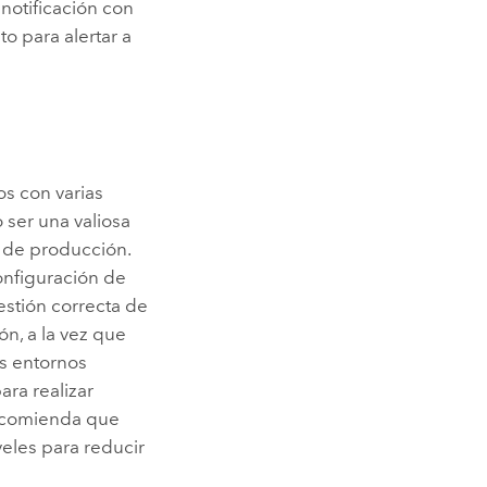
notificación con
o para alertar a
s con varias
 ser una valiosa
s de producción.
onfiguración de
estión correcta de
n, a la vez que
os entornos
ara realizar
recomienda que
veles para reducir