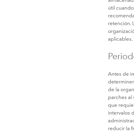
útil cuando
recomendam
retención. 
organizació
aplicables.
Perio
Antes de 
determinen
de la orga
parches al 
que requier
intervalos
administrad
reducir la 