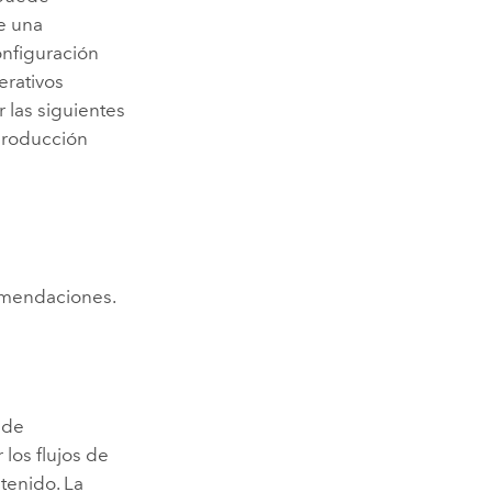
e una
onfiguración
erativos
 las siguientes
 producción
comendaciones.
 de
los flujos de
tenido. La