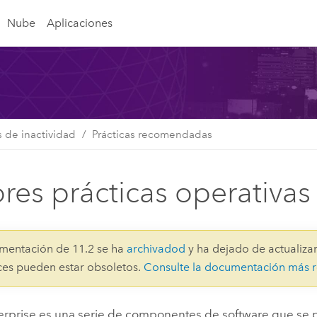
Nube
Aplicaciones
s de inactividad
Prácticas recomendadas
res prácticas operativas
mentación de 11.2 se ha
archivadod
y ha dejado de actualizar
aces pueden estar obsoletos.
Consulte la documentación más r
erprise
es una serie de componentes de software que se