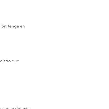
ción, tenga en
gistro que
dos para detectar