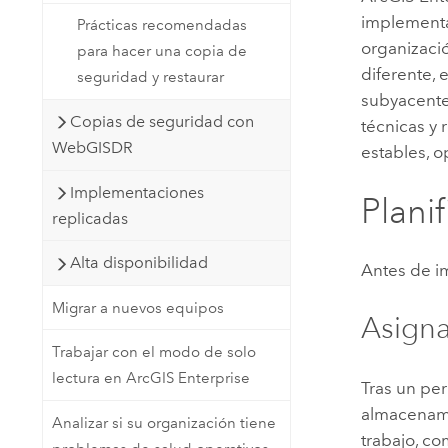
implementa
Prácticas recomendadas
organizació
para hacer una copia de
diferente, 
seguridad y restaurar
subyacentes
Copias de seguridad con
técnicas y
WebGISDR
estables, o
Implementaciones
Plani
replicadas
Alta disponibilidad
Antes de 
Migrar a nuevos equipos
Asign
Trabajar con el modo de solo
lectura en ArcGIS Enterprise
Tras un per
almacenami
Analizar si su organización tiene
trabajo, co