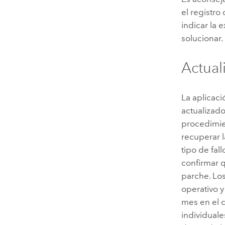
el registr
indicar la
solucionar.
Actual
La aplicac
actualizado
procedimie
recuperar 
tipo de fal
confirmar q
parche. Los
operativo 
mes en el 
individual