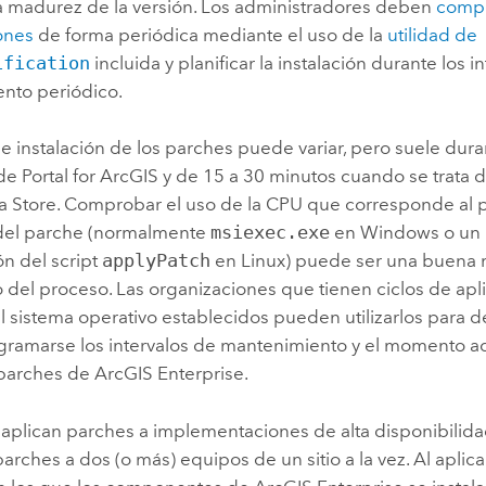
 madurez de la versión. Los administradores deben
compr
ones
de forma periódica mediante el uso de la
utilidad de
ification
incluida y planificar la instalación durante los i
nto periódico.
e instalación de los parches puede variar, pero suele dura
 de
Portal for ArcGIS
y de 15 a 30 minutos cuando se trata 
a Store
. Comprobar el uso de la CPU que corresponde al 
del parche (normalmente
msiexec.exe
en
Windows
o un 
n del script
applyPatch
en
Linux
) puede ser una buena 
 del proceso. Las organizaciones que tienen ciclos de apl
l sistema operativo establecidos pueden utilizarlos para 
ramarse los intervalos de mantenimiento y el momento 
s parches de
ArcGIS Enterprise
.
aplican parches a implementaciones de alta disponibilida
parches a dos (o más) equipos de un sitio a la vez. Al aplic