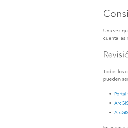
Consi
Una vez que
cuenta las
Revisi
Todos los
pueden serv
Portal
ArcGIS
ArcGIS
Es aconseja