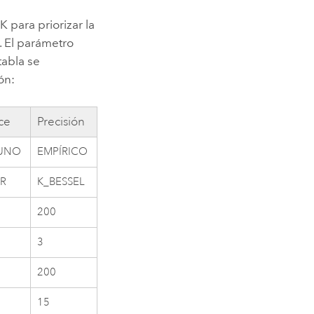
 para priorizar la
. El parámetro
 tabla se
ón:
ce
Precisión
UNO
EMPÍRICO
R
K_BESSEL
200
3
200
15