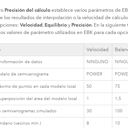
ro
Precisión del cálculo
establece varios parámetros de EBK
e los resultados de interpolación o la velocidad de cálculo
opciones:
Velocidad
,
Equilibrio
y
Precisión
. En la siguiente
os valores de parámetro utilizados en EBK para cada opci
o
Velocidad
Balan
ansformación de datos
NINGUNO
NING
odelo de semivariograma
POWER
POWE
ximo de puntos en cada modelo local
50
75
superposición del área del modelo local
1
1,5
 semivariogramas simulados
30
100
ndario (vecinos mín.)
8
10