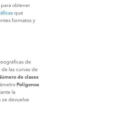
 para obtener
áficas
que
entes formatos y
geográficas de
s de las curvas de
Número de clases
arámetro
Polígonos
iante la
s se devuelve