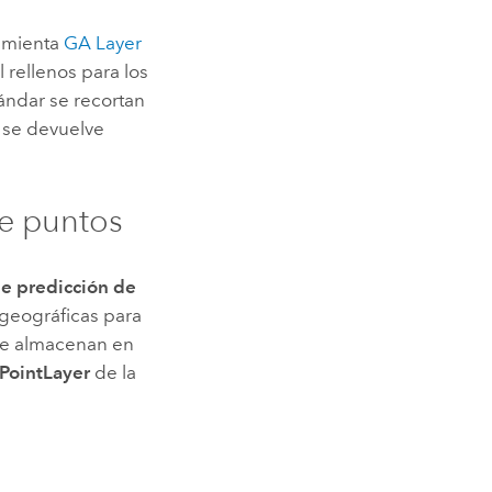
ramienta
GA Layer
rellenos para los
tándar se recortan
o se devuelve
de puntos
e predicción de
 geográficas para
 se almacenan en
PointLayer
de la