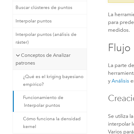
Buscar clústeres de puntos
La herramie
Interpolar puntos
para predec
medidos.
Interpolar puntos (análisis de
ráster)
Flujo
Conceptos de Analizar
patrones
La parte de
herramient
¿Qué es el kriging bayesiano
y
Análisis
e
empírico?
Creaci
Funcionamiento de
Interpolar puntos
Se utiliza 
Cómo funciona la densidad
interpolar 
kernel
Varios par