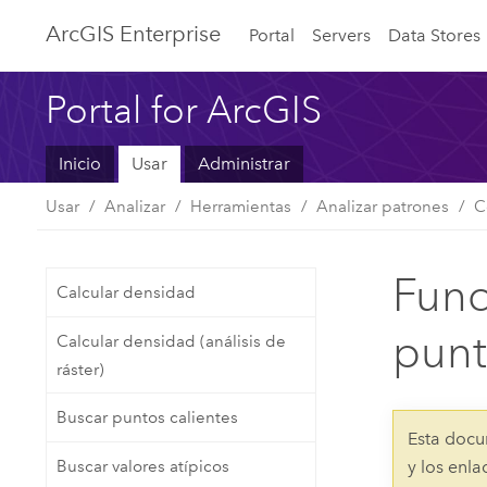
ArcGIS Enterprise
Portal
Servers
Data Stores
Portal for ArcGIS
Inicio
Usar
Administrar
Usar
Analizar
Herramientas
Analizar patrones
C
Func
Calcular densidad
punt
Calcular densidad (análisis de
ráster)
Buscar puntos calientes
Esta docu
Buscar valores atípicos
y los enl