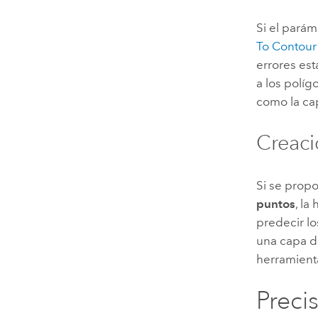
Si el pará
To Contour
errores est
a los políg
como la ca
Creaci
Si se prop
puntos
, la
predecir l
una capa d
herramient
Preci