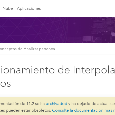
Nube
Aplicaciones
onceptos de Analizar patrones
ionamiento de Interpola
os
mentación de 11.2 se ha
archivadod
y ha dejado de actualizar
aces pueden estar obsoletos.
Consulte la documentación más r