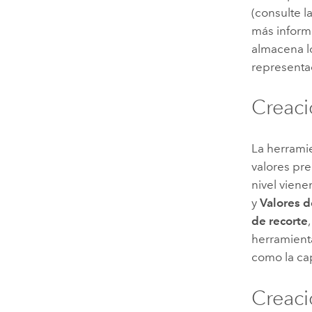
(consulte l
más inform
almacena lo
representa
Creaci
La herrami
valores pre
nivel vien
y
Valores d
de recorte
herramien
como la ca
Creaci