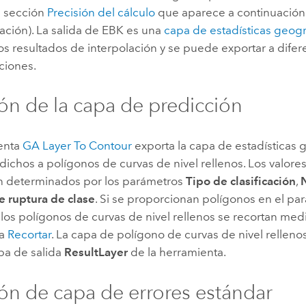
a sección
Precisión del cálculo
que aparece a continuación
ación). La salida de EBK es una
capa de estadísticas geogr
s resultados de interpolación y se puede exportar a difer
ciones.
ón de la capa de predicción
enta
GA Layer To Contour
exporta la capa de estadísticas 
dichos a polígonos de curvas de nivel rellenos. Los valore
en determinados por los parámetros
Tipo de clasificación
,
e ruptura de clase
. Si se proporcionan polígonos en el p
, los polígonos de curvas de nivel rellenos se recortan med
ta
Recortar
. La capa de polígono de curvas de nivel relleno
pa de salida
ResultLayer
de la herramienta.
ón de capa de errores estándar