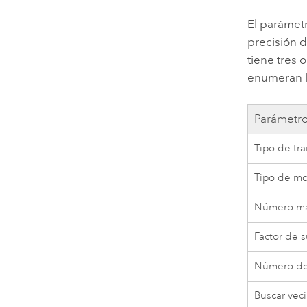
El parámet
precisión d
tiene tres 
enumeran l
Parámetr
Tipo de tr
Tipo de m
Número má
Factor de 
Número de
Buscar veci