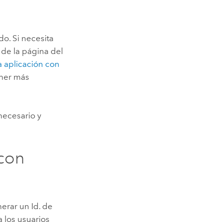
o. Si necesita
de la página del
a aplicación con
ener más
necesario y
 con
erar un Id. de
 a los usuarios