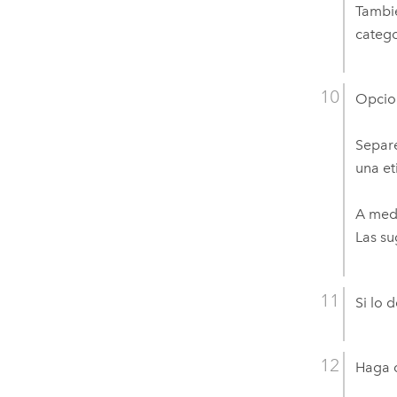
Tambié
catego
Opcion
Separe
una et
A medi
Las su
Si lo 
Haga c