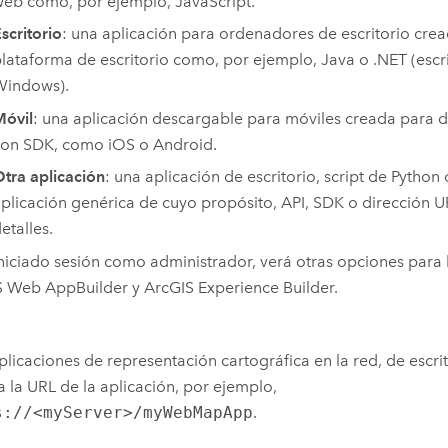
web como, por ejemplo,
JavaScript
.
scritorio
: una aplicación para ordenadores de escritorio cre
lataforma de escritorio como, por ejemplo, Java o .NET (escr
Windows
).
óvil
: una aplicación descargable para móviles creada para d
con SDK, como
iOS
o
Android
.
tra aplicación
: una aplicación de escritorio, script de
Python
o
plicación genérica de cuyo propósito, API, SDK o dirección 
etalles.
iniciado sesión como administrador, verá otras opciones para 
S Web AppBuilder
y
ArcGIS Experience Builder
.
plicaciones de representación cartográfica en la red, de escri
a la URL de la aplicación, por ejemplo,
s://<myServer>/myWebMapApp
.