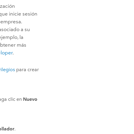
ización
que inicie sesión
a empresa.
asociado a su
ejemplo, la
 obtener más
loper
.
vilegios
para crear
aga clic en
Nuevo
ollador
.