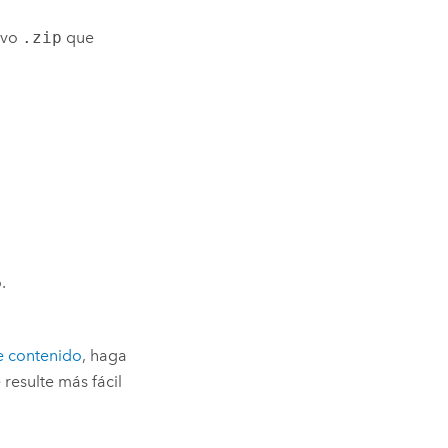
hivo
.zip
que
.
e contenido
, haga
resulte más fácil