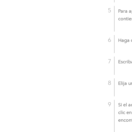
Para a
contie
Haga c
Escriba
Elija 
Si el 
clic e
encont