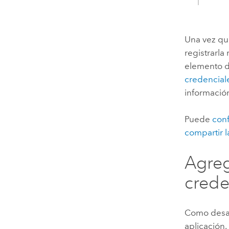
Una vez que
registrarl
elemento de
credencial
informació
Puede
conf
compartir l
Agreg
crede
Como desarr
aplicación. 