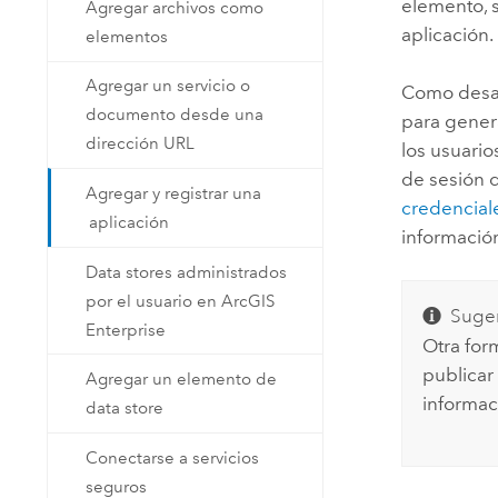
elemento, s
Agregar archivos como
aplicación.
elementos
Agregar un servicio o
Como desar
documento desde una
para genera
dirección URL
los usuario
de sesión 
Agregar y registrar una
credencial
aplicación
informació
Data stores administrados
por el usuario en ArcGIS
Suger
Enterprise
Otra for
publicar
Agregar un elemento de
informac
data store
Conectarse a servicios
seguros