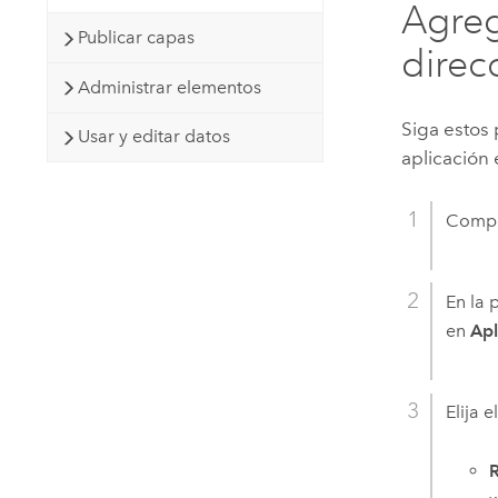
Agreg
Publicar capas
direc
Administrar elementos
Siga estos
Usar y editar datos
aplicación 
Compr
En la 
en
Apl
Elija e
R