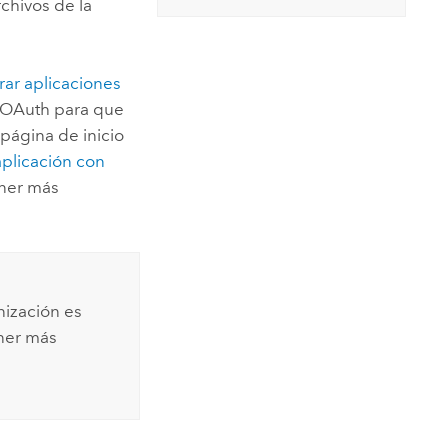
rchivos de la
rar aplicaciones
ón OAuth para que
 página de inicio
aplicación con
ener más
nización es
ener más