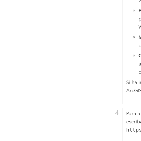
E
p
M
O
a
d
Si ha 
ArcGI
Para a
escrib
http