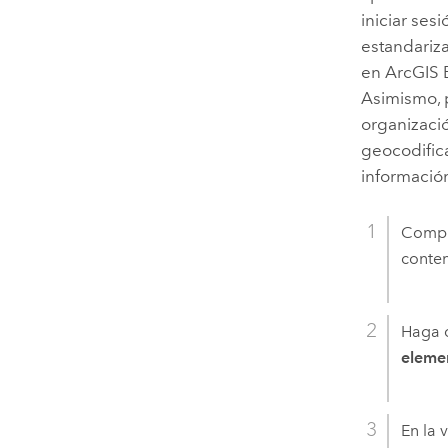
iniciar ses
estandariza
en
ArcGIS 
Asimismo, p
organizació
geocodific
información
Compr
conten
Haga c
eleme
En la 