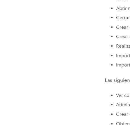
Abrir
Cerra
Crear 
Crear 
Realiz
Import
Impor
Las siguien
Ver co
Admini
Crear 
Obtene