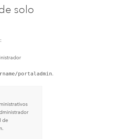
de solo
:
inistrador
rname/portaladmin
.
inistrativos
administrador
l de
n.