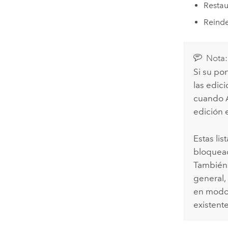
Restau
Reinde
Nota:
Si su po
las edic
cuando
edición 
Estas li
bloquead
También 
general,
en modo 
existente