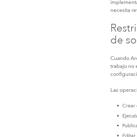
implementa
necesita re
Restr
de so
Cuando
Ar
trabajo no 
configuraci
Las operaci
Crear 
Ejecut
Public
Editar