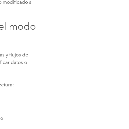
o modificado si
 el modo
s y flujos de
ficar datos o
ectura:
io