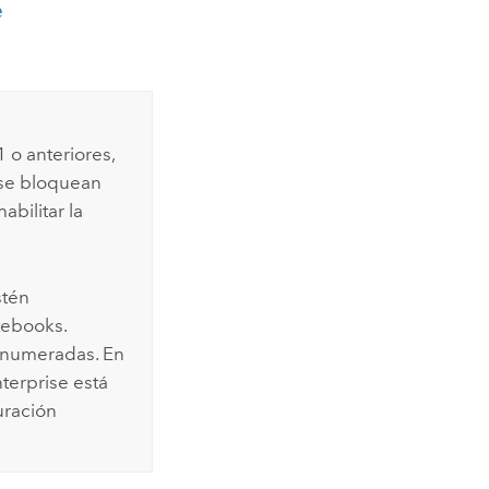
e
 o anteriores,
 se bloquean
bilitar la
stén
tebooks
.
enumeradas. En
terprise
está
uración