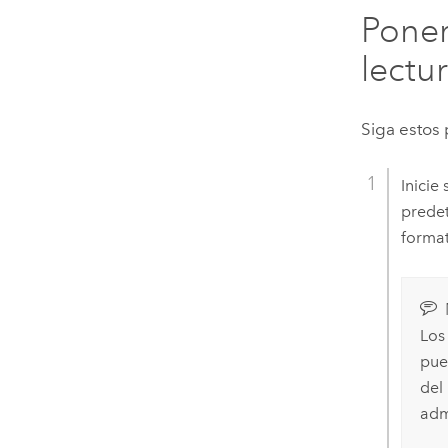
Pone
lectu
Siga estos
Inicie
predet
forma
Los
pue
del
adm