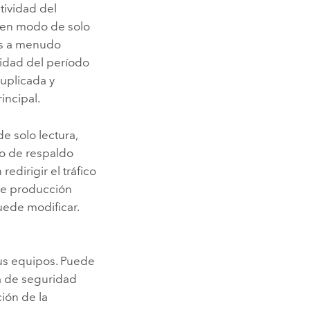
tividad del
n en modo de solo
nes a menudo
lidad del período
duplicada y
incipal.
 solo lectura,
no de respaldo
redirigir el tráfico
de producción
uede modificar.
sus equipos. Puede
a de seguridad
ción de la