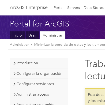
ArcGIS Enterprise
Portal
Servers
Data Stores
Portal for ArcGIS
Inicio
Usar
Administrar
Administrar
Minimizar la pérdida de datos y los tiempo
Trab
Introducción
lect
Configurar la organización
Configurar servidores
Administrar acceso
Esta docu
y los enl
Administrar contenido