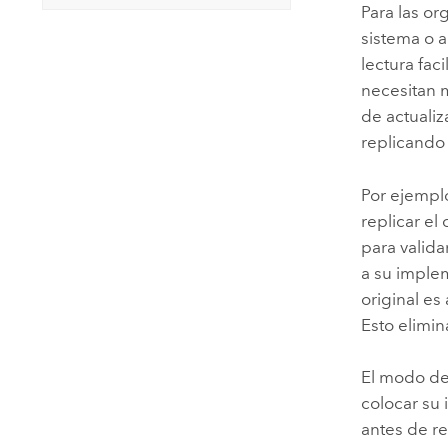
Para las or
sistema o 
lectura fac
necesitan m
de actualiz
replicando 
Por ejempl
replicar el
para valida
a su imple
original es
Esto elimin
El modo de
colocar su
antes de re