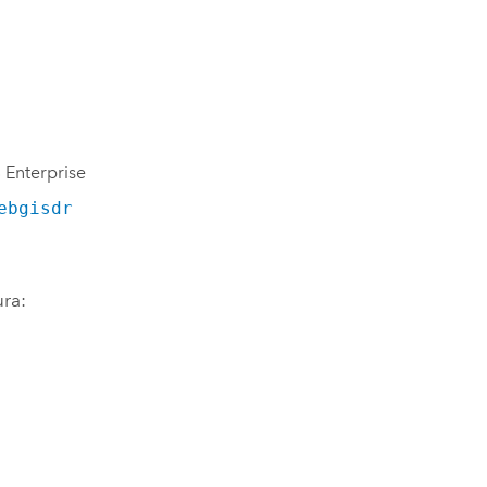
 Enterprise
ebgisdr
ura: