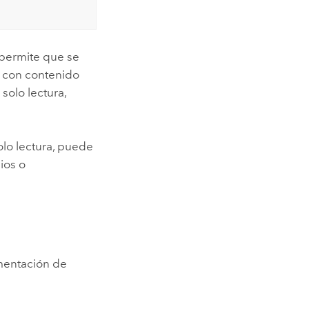
 permite que se
r con contenido
olo lectura,
lo lectura, puede
ios o
ementación de