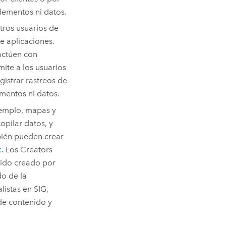
lementos ni datos.
tros usuarios de
e aplicaciones.
ractúen con
mite a los usuarios
gistrar rastreos de
ementos ni datos.
jemplo, mapas y
copilar datos, y
én pueden crear
c
. Los Creators
nido creado por
do de la
istas en SIG,
de contenido y