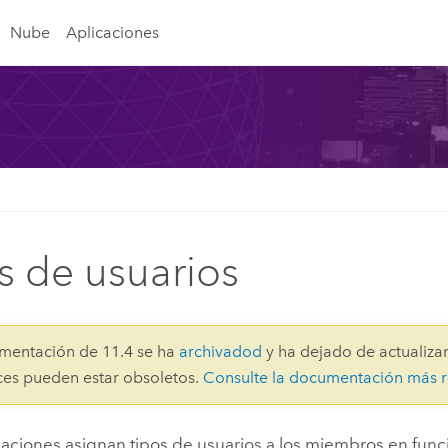
Nube
Aplicaciones
s de usuarios
mentación de 11.4 se ha
archivadod
y ha dejado de actualizar
aces pueden estar obsoletos.
Consulte la documentación más r
zaciones asignan tipos de usuarios a los miembros en func