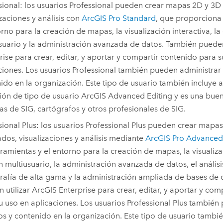
sional
: los usuarios
Professional
pueden crear mapas 2D y 3D
izaciones y análisis con
ArcGIS Pro Standard
, que proporciona 
orno para la creación de mapas, la visualización interactiva, la
suario y la administración avanzada de datos.
También pueden
rise
para crear, editar, y aportar y compartir contenido para s
ciones.
Los usuarios
Professional
también pueden administrar 
ido en la organización.
Este tipo de usuario también incluye a
ión de tipo de usuario
ArcGIS Advanced Editing
y es una bue
tas de SIG, cartógrafos y otros profesionales de SIG.
sional Plus
: los usuarios
Professional Plus
pueden crear mapas
dos, visualizaciones y análisis mediante
ArcGIS Pro Advanced
rramientas y el entorno para la creación de mapas, la visualizac
n multiusuario, la administración avanzada de datos, el anális
rafía de alta gama y la administración ampliada de bases de 
 utilizar
ArcGIS Enterprise
para crear, editar, y aportar y com
u uso en aplicaciones.
Los usuarios
Professional Plus
también 
os y contenido en la organización.
Este tipo de usuario tambié