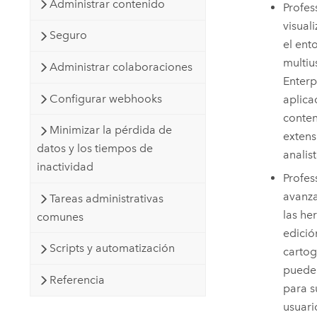
Administrar contenido
Profes
visual
Seguro
el ent
multiu
Administrar colaboraciones
Enterp
Configurar webhooks
aplica
conten
Minimizar la pérdida de
extens
datos y los tiempos de
analis
inactividad
Profes
avanza
Tareas administrativas
las he
comunes
edició
Scripts y automatización
cartog
pueden
Referencia
para s
usuari