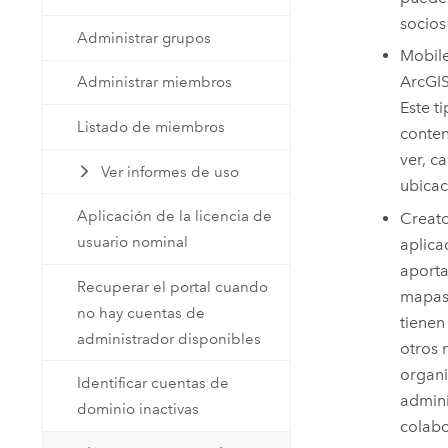
socio
Administrar grupos
Mobil
ArcGIS
Administrar miembros
Este t
Listado de miembros
conten
ver, c
Ver informes de uso
ubicac
Aplicación de la licencia de
Creat
usuario nominal
aplica
aporta
Recuperar el portal cuando
mapas 
no hay cuentas de
tienen
administrador disponibles
otros 
organi
Identificar cuentas de
admini
dominio inactivas
colabo