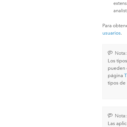
extens
analis
Para obtene
usuarios
.
Nota:
Los tipo
pueden e
página
T
tipos de 
Nota:
Las apli