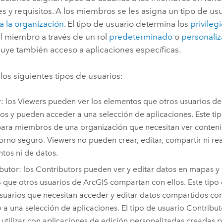
s y requisitos.
A los miembros se les asigna un tipo de us
a la organización
.
El tipo de usuario determina los
privileg
l miembro a través de un rol
predeterminado
o
personali
luye también acceso a aplicaciones específicas.
los siguientes tipos de usuarios:
r
: los
Viewers
pueden ver los elementos que otros usuarios d
los y pueden acceder a una selección de aplicaciones. Este ti
para miembros de una organización que necesitan ver conten
orno seguro.
Viewers
no pueden crear, editar, compartir ni rea
tos ni de datos.
butor
: los
Contributors
pueden ver y editar datos en mapas y 
 que otros usuarios de ArcGIS compartan con ellos. Este tipo 
suarios que necesitan acceder y editar datos compartidos con 
 a una selección de aplicaciones. El tipo de usuario
Contribut
utilizar con aplicaciones de edición personalizadas creadas p