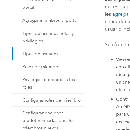
necesidade
portal
les
agrega 
Agregar miembros al portal
conceder a
usuario inc
Tipos de usuarios, roles y
privilegios
Se ofrecen 
Tipos de usuarios
Viewe
Roles de miembro
con el
ideal 
Privilegios otorgados a los
un ent
roles
elemen
Contri
Configurar roles de miembro
ArcGIS
Configurar opciones
para u
predeterminadas para los
acceso
miembros nuevos
puede 