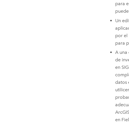
para e
puede 
Un edi
aplica
por el
para p
A una 
de inv
en SIG
comple
datos
utilic
probar
adecua
ArcGIS
en
Fie