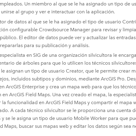
mpleados. Un miembro al que se le ha asignado un tipo de u
unirse al grupo y ver e interactuar con la aplicación.
tor de datos al que se le ha asignado el tipo de usuario
Contr
ción configurable Crowdsource Manager para revisar y limpia
 público. El editor de datos puede ver y actualizar las entrada
repararlas para su publicación y análisis.
especialista en SIG de una organización silvicultora le encar
entario de árboles para que lo utilicen los técnicos silvicultores
 le asignan un tipo de usuario
Creator
, que le permite crear 
jos, incluidos subtipos y dominios, mediante
ArcGIS Pro
. Des
 en
ArcGIS Enterprise
y crea un mapa web para que los técnicos 
en en
ArcGIS Field Maps
. Una vez creado el mapa, la especiali
 la funcionalidad en
ArcGIS Field Maps
y compartir el mapa 
do. A cada técnico silvicultor se le proporciona una cuenta
 y se le asigna un tipo de usuario
Mobile Worker
para que pue
ld Maps
, buscar sus mapas web y editar los datos según sea n