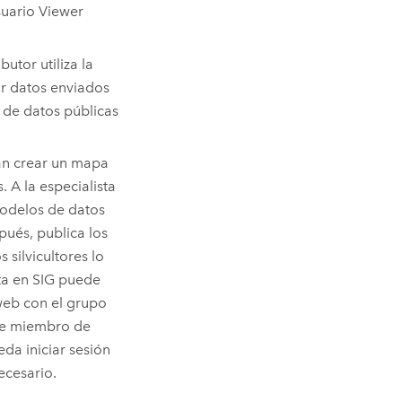
suario
Viewer
ibutor
utiliza la
r datos enviados
s de datos públicas
gan crear un mapa
. A la especialista
modelos de datos
pués, publica los
silvicultores lo
sta en SIG puede
web con el grupo
 de miembro de
da iniciar sesión
ecesario.