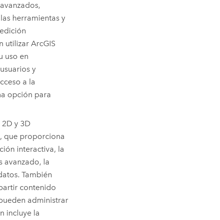
 avanzados,
las herramientas y
 edición
 utilizar
ArcGIS
u uso en
usuarios y
cceso a la
na opción para
 2D y 3D
, que proporciona
ión interactiva, la
is avanzado, la
datos.
También
partir contenido
pueden administrar
n incluye la