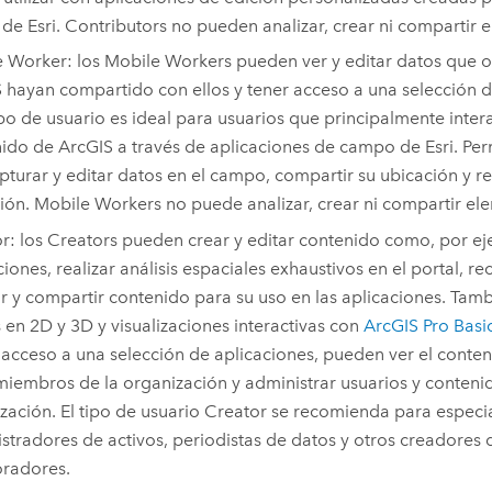
s de
Esri
.
Contributors
no pueden analizar, crear ni compartir e
e Worker
: los
Mobile Workers
pueden ver y editar datos que o
 hayan compartido con ellos y tener acceso a una selección d
ipo de usuario es ideal para usuarios que principalmente inte
ido de ArcGIS a través de aplicaciones de campo de
Esri
. Per
apturar y editar datos en el campo, compartir su ubicación y re
ión.
Mobile Workers
no puede analizar, crear ni compartir el
or
: los
Creators
pueden crear y editar contenido como, por e
ciones, realizar análisis espaciales exhaustivos en el portal, re
r y compartir contenido para su uso en las aplicaciones.
Tambi
en 2D y 3D y visualizaciones interactivas con
ArcGIS Pro Basi
 acceso a una selección de aplicaciones, pueden ver el conte
miembros de la organización y administrar usuarios y conteni
zación. El tipo de usuario
Creator
se recomienda para especial
stradores de activos, periodistas de datos y otros creadores 
radores.