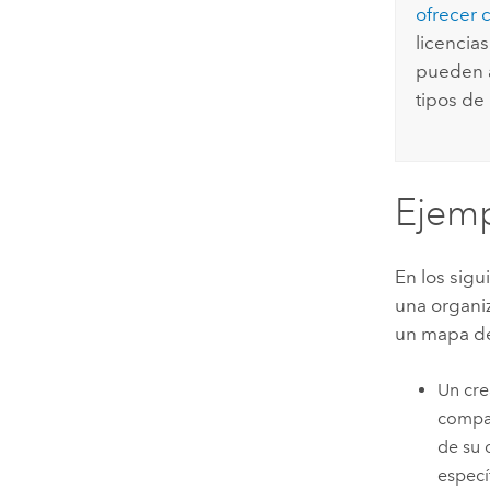
ofrecer c
licencia
pueden a
tipos de
Ejemp
En los sig
una organiz
un mapa de
Un cre
compar
de su 
especí