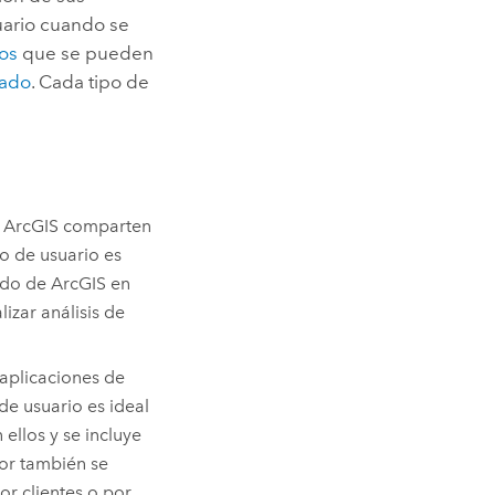
uario cuando se
ios
que se pueden
zado
. Cada tipo de
e ArcGIS comparten
po de usuario es
ido de ArcGIS en
lizar análisis de
aplicaciones de
de usuario es ideal
ellos y se incluye
or
también se
or clientes o por