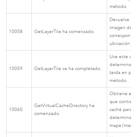
método.
Devuelve la 
imagen de u
10058
GetLayerTile ha comenzado.
correspondi
ubicación esp
Use este cód
determinar 
10059
GetLayerTile se ha completado.
tarda en pro
método.
Obtiene el di
que contiene
GetVirtualCacheDirectory ha
10060
caché para u
comenzado.
determinada
mapa (marco 