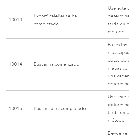
Use este cód
ExportScaleBar se ha
determinar 
10013
completado.
tarda en pro
método.
Busca los at
más capas e
datos de un 
10014
Buscar ha comenzado.
mapas corre
una cadena 
determinada
Use este cód
determinar 
10015
Buscar se ha completado.
tarda en pro
método.
Devuelve las