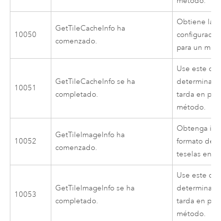
método.
Obtiene las
GetTileCacheInfo ha
10050
configuració
comenzado.
para un map
Use este cód
GetTileCacheInfo se ha
determinar 
10051
completado.
tarda en pro
método.
Obtenga inf
GetTileImageInfo ha
10052
formato de i
comenzado.
teselas en c
Use este cód
GetTileImageInfo se ha
determinar 
10053
completado.
tarda en pro
método.