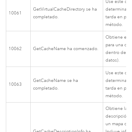
Use este cód
GetVirtualCacheDirectory se ha
determinar 
10061
completado.
tarda en pro
método.
Obtiene el 
para una ca
10062
GetCacheName ha comenzado.
dentro de u
datos).
Use este cód
GetCacheName se ha
determinar 
10063
completado.
tarda en pro
método.
Obtiene la i
descripción 
un mapa det
GetCacheDescriptionInfo ha
Incluye info