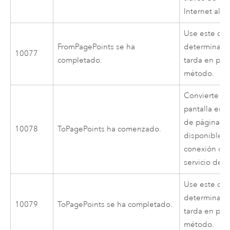
Internet al s
Use este cód
FromPagePoints se ha
determinar 
10077
completado.
tarda en pro
método.
Convierte un
pantalla en
de página. N
10078
ToPagePoints ha comenzado.
disponible a
conexión de 
servicio de 
Use este cód
determinar 
10079
ToPagePoints se ha completado.
tarda en pro
método.