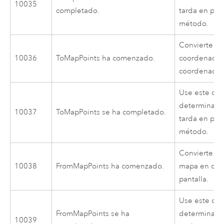
10035
completado.
tarda en pro
método.
Convierte p
10036
ToMapPoints ha comenzado.
coordenadas 
coordenadas
Use este cód
determinar 
10037
ToMapPoints se ha completado.
tarda en pro
método.
Convierte c
10038
FromMapPoints ha comenzado.
mapa en coo
pantalla.
Use este cód
FromMapPoints se ha
determinar 
10039