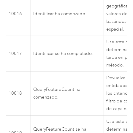
geográficas 
10016
Identificar ha comenzado.
valores de a
basándose 
espacial.
Use este cód
determinar 
10017
Identificar se ha completado.
tarda en pro
método.
Devuelve el
entidades q
QueryFeatureCount ha
10018
los criterios
comenzado.
filtro de cons
de capa espe
Use este cód
QueryFeatureCount se ha
determinar 