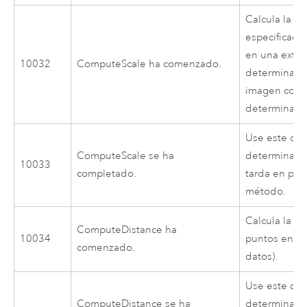
Calcula la e
especificado
en una exte
10032
ComputeScale ha comenzado.
determinada
imagen con 
determinado
Use este cód
ComputeScale se ha
determinar 
10033
completado.
tarda en pro
método.
Calcula la di
ComputeDistance ha
10034
puntos en u
comenzado.
datos).
Use este cód
ComputeDistance se ha
determinar 