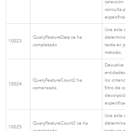
selección del
consulta para
especificado
Use este cód
QueryFeatureData se ha
determinar 
10023
completado.
tarda en pro
método.
Devuelve el 
entidades q
QueryFeatureCount2 ha
los criterios
10024
comenzado.
filtro de cons
descripción 
especificada
Use este cód
QueryFeatureCount2 se ha
determinar 
10025
completado.
tarda en pro