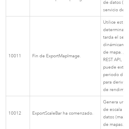
de datos (m
servicio de 
Utilice este
determinar 
tarda el serv
dinámicamen
de mapa. Al u
10011
Fin de ExportMapImage.
REST API
, e
puede extra
periodo de t
para derivar 
de rendimien
Genera una 
de escala pa
10012
ExportScaleBar ha comenzado.
datos (mapa)
de mapas.