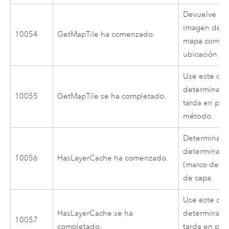
Devuelve la 
imagen desd
10054
GetMapTile ha comenzado.
mapa combin
ubicación esp
Use este cód
determinar 
10055
GetMapTile se ha completado.
tarda en pro
método.
Determina si
determinada
10056
HasLayerCache ha comenzado.
(marco de da
de capa.
Use este cód
HasLayerCache se ha
determinar 
10057
completado.
tarda en pro