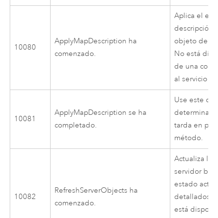
Aplica el est
descripción 
ApplyMapDescription ha
objeto del s
10080
comenzado.
No está disp
de una conex
al servicio d
Use este cód
ApplyMapDescription se ha
determinar 
10081
completado.
tarda en pro
método.
Actualiza la 
servidor bas
estado actua
RefreshServerObjects ha
10082
detallados 
comenzado.
está disponi