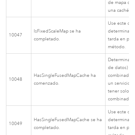
de mapa com
una caché de
Use este cód
IsFixedScaleMap se ha
determinar 
10047
completado.
tarda en pro
método.
Determina s
de datos) ti
HasSingleFusedMapCache ha
combinada.
10048
comenzado.
un servicio
tener solo u
combinada.
Use este cód
HasSingleFusedMapCache se ha
determinar 
10049
completado.
tarda en pro