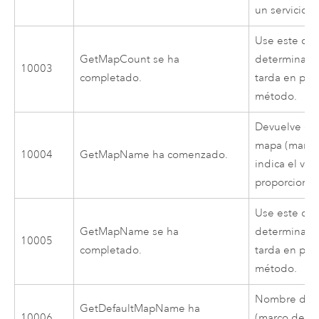
un servicio 
Use este cód
GetMapCount se ha
determinar 
10003
completado.
tarda en pro
método.
Devuelve el
mapa (marco
10004
GetMapName ha comenzado.
indica el val
proporciona
Use este cód
GetMapName se ha
determinar 
10005
completado.
tarda en pro
método.
Nombre del 
GetDefaultMapName ha
10006
(marco de da