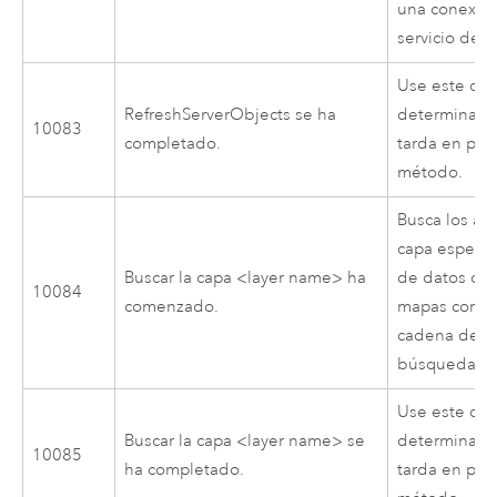
una conexión
servicio de 
Use este cód
RefreshServerObjects se ha
determinar 
10083
completado.
tarda en pro
método.
Busca los at
capa específ
Buscar la capa <layer name> ha
de datos de 
10084
comenzado.
mapas corre
cadena de ca
búsqueda de
Use este cód
Buscar la capa <layer name> se
determinar 
10085
ha completado.
tarda en pro