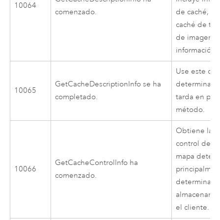
10064
comenzado.
de caché, in
caché de tes
de imagen d
información 
Use este cód
GetCacheDescriptionInfo se ha
determinar 
10065
completado.
tarda en pro
método.
Obtiene la i
control de l
mapa determi
GetCacheControlInfo ha
10066
principalmen
comenzado.
determinar s
almacenamie
el cliente.