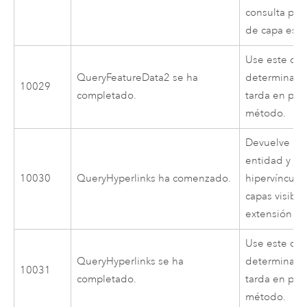
consulta para
de capa espe
Use este cód
QueryFeatureData2 se ha
determinar 
10029
completado.
tarda en pro
método.
Devuelve la 
entidad y la
10030
QueryHyperlinks ha comenzado.
hipervínculo
capas visibl
extensión de
Use este cód
QueryHyperlinks se ha
determinar 
10031
completado.
tarda en pro
método.