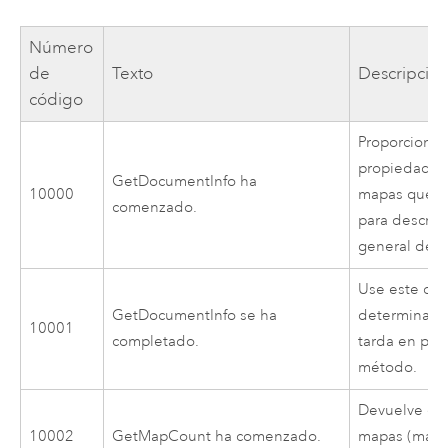
Número
de
Texto
Descripció
código
Proporciona 
propiedades 
GetDocumentInfo ha
10000
mapas que se
comenzado.
para describ
general del s
Use este cód
GetDocumentInfo se ha
determinar 
10001
completado.
tarda en pro
método.
Devuelve el
10002
GetMapCount ha comenzado.
mapas (marc