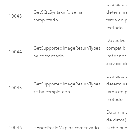
Use este cód
GetSQLSyntaxinfo se ha
determinar 
10043
completado.
tarda en pro
método.
Devuelve los
GetSupportedImageReturnTypes
compatibles 
10044
ha comenzado.
imágenes ge
servicio de 
Use este cód
GetSupportedImageReturnTypes
determinar 
10045
se ha completado.
tarda en pro
método.
Determina s
de datos) ti
10046
IsFixedScaleMap ha comenzado.
caché puede