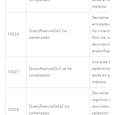
método.
Devuelve los 
entidades q
QueryFeatureIDs2 ha
los criterios
10026
comenzado.
filtro de cons
descripción 
especificada
Use este cód
QueryFeatureIDs2 se ha
determinar 
10027
completado.
tarda en pro
método.
Devuelve un
registros de
QueryFeatureData2 ha
coinciden con
10028
comenzado.
selección del