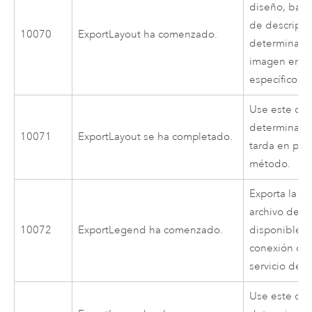
diseño, basa
de descripci
10070
ExportLayout ha comenzado.
determinado,
imagen en un
específico en
Use este cód
determinar 
10071
ExportLayout se ha completado.
tarda en pro
método.
Exporta la l
archivo de i
10072
ExportLegend ha comenzado.
disponible a
conexión de 
servicio de 
Use este cód