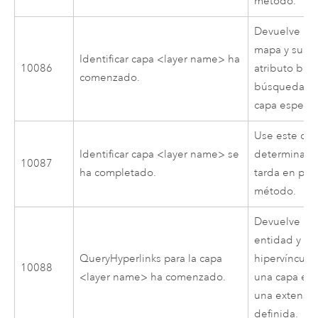
método.
Devuelve las
mapa y sus v
Identificar capa <layer name> ha
10086
atributo ba
comenzado.
búsqueda es
capa específi
Use este cód
Identificar capa <layer name> se
determinar 
10087
ha completado.
tarda en pro
método.
Devuelve la 
entidad y la
QueryHyperlinks para la capa
hipervínculo
10088
<layer name> ha comenzado.
una capa esp
una extensi
definida.