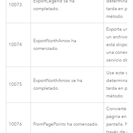
ExportLegend se ha
determinar 
10073
completado.
tarda en pro
método.
Exporta un f
un archivo d
ExportNorthArrow ha
10074
está disponi
comenzado.
una conexión
servicio de 
Use este cód
ExportNorthArrow se ha
determinar 
10075
completado.
tarda en pro
método.
Convierte u
página en un
10076
FromPagePoints ha comenzado.
pantalla. No
través de un