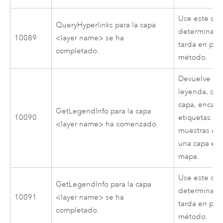
Use este cód
QueryHyperlinks para la capa
determinar 
10089
<layer name> se ha
tarda en pro
completado.
método.
Devuelve la 
leyenda, co
capa, encab
GetLegendInfo para la capa
10090
etiquetas de 
<layer name> ha comenzado.
muestras de 
una capa esp
mapa.
Use este cód
GetLegendInfo para la capa
determinar 
10091
<layer name> se ha
tarda en pro
completado.
método.