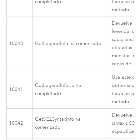
completado.
tarda en pro
método.
Devuelve la 
leyenda, co
capa, encab
10040
GetLegendInfo ha comenzado.
etiquetas de 
muestras de 
capas de un
Use este cód
GetLegendInfo se ha
determinar 
10041
completado.
tarda en pro
método.
Devuelve in
GetSQLSyntaxinfo ha
10042
sintaxis SQL 
comenzado.
especificada