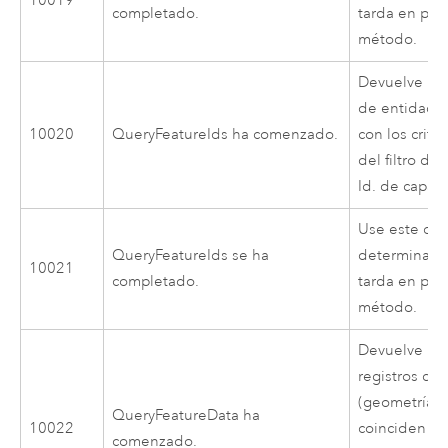
10019
completado.
tarda en pro
método.
Devuelve un 
de entidade
10020
QueryFeatureIds ha comenzado.
con los crite
del filtro de
Id. de capa e
Use este cód
QueryFeatureIds se ha
determinar 
10021
completado.
tarda en pro
método.
Devuelve un
registros de
(geometría y
QueryFeatureData ha
10022
coinciden con
comenzado.