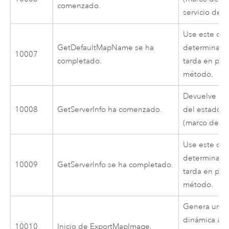
comenzado.
servicio de 
Use este cód
GetDefaultMapName se ha
determinar 
10007
completado.
tarda en pro
método.
Devuelve inf
10008
GetServerInfo ha comenzado.
del estado a
(marco de da
Use este cód
determinar 
10009
GetServerInfo se ha completado.
tarda en pro
método.
Genera una 
dinámica a p
10010
Inicio de ExportMapImage.