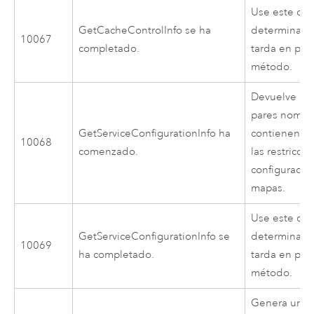
Use este cód
GetCacheControlInfo se ha
determinar 
10067
completado.
tarda en pro
método.
Devuelve un
pares nombr
GetServiceConfigurationInfo ha
contienen in
10068
comenzado.
las restricci
configuración
mapas.
Use este cód
GetServiceConfigurationInfo se
determinar 
10069
ha completado.
tarda en pro
método.
Genera una 