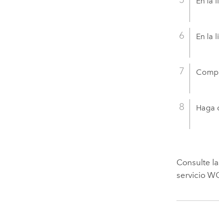
En la 
En la 
Comple
Haga c
Consulte l
servicio W