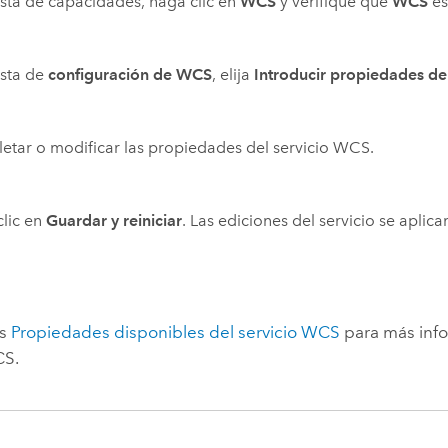
lista de capacidades, haga clic en
WCS
y verifique que
WCS
es
lista de
configuración de WCS
, elija
Introducir propiedades del
tar o modificar las propiedades del servicio WCS.
lic en
Guardar y reiniciar
. Las ediciones del servicio se apli
as
Propiedades disponibles del servicio WCS
para más info
CS.