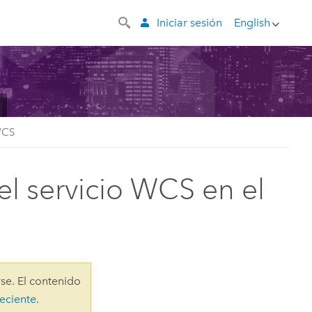
Iniciar sesión
English
WCS
l servicio WCS en el
se. El contenido
eciente
.