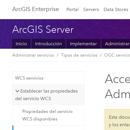
ArcGIS Enterprise
Portal
Servers
Data Stores
ArcGIS Server
Inicio
Introducción
Implementar
Administrar
Administrar servicios
Tipos de servicios
OGC servici
Acce
WCS servicios
Admi
Establecer las propiedades
del servicio WCS
Propiedades del servicio
Esta docu
WCS disponibles
y los enl