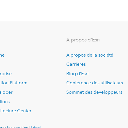
A propos d'Esri
ine
A propos de la société
Carrières
rprise
Blog d’Esri
tion Platform
Conférence des utilisateurs
eloper
Sommet des développeurs
tions
itecture Center
rer les cookies
|
Légal