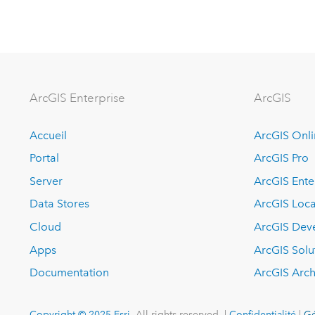
ArcGIS Enterprise
ArcGIS
Accueil
ArcGIS Onl
Portal
ArcGIS Pro
Server
ArcGIS Ente
Data Stores
ArcGIS Loca
Cloud
ArcGIS Dev
Apps
ArcGIS Solu
Documentation
ArcGIS Arch
Copyright © 2025 Esri.
All rights reserved. |
Confidentialité
|
Gé