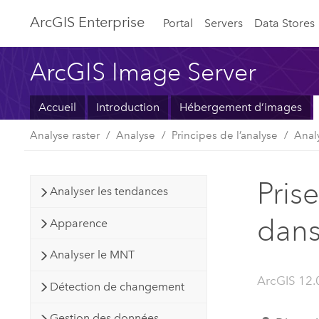
ArcGIS Enterprise
Portal
Servers
Data Stores
ArcGIS Image Server
Accueil
Introduction
Hébergement d’images
Analyse raster
Analyse
Principes de l’analyse
Anal
Pris
Analyser les tendances
dans
Apparence
Analyser le MNT
ArcGIS 12.
Détection de changement
Gestion des données