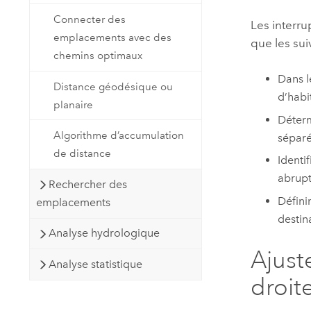
Connecter des
Les interru
emplacements avec des
que les sui
chemins optimaux
Dans l
Distance géodésique ou
d’habi
planaire
Déterm
Algorithme d’accumulation
séparé
de distance
Identi
abrupt
Rechercher des
Défini
emplacements
destin
Analyse hydrologique
Ajust
Analyse statistique
droit