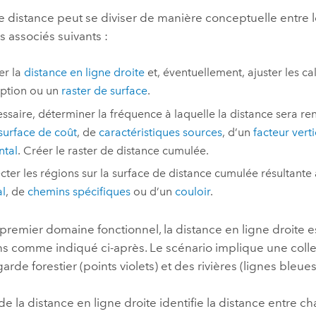
de distance peut se diviser de manière conceptuelle entre
s associés suivants :
er la
distance en ligne droite
et, éventuellement, ajuster les ca
uption ou un
raster de surface
.
essaire, déterminer la fréquence à laquelle la distance sera re
surface de coût
, de
caractéristiques sources
, d’un
facteur verti
ntal
. Créer le raster de distance cumulée.
ter les régions sur la surface de distance cumulée résultante 
l
, de
chemins spécifiques
ou d’un
couloir
.
 premier domaine fonctionnel, la distance en ligne droite e
ns comme indiqué ci-après. Le scénario implique une coll
arde forestier (points violets) et des rivières (lignes bleues
 de la distance en ligne droite identifie la distance entre c