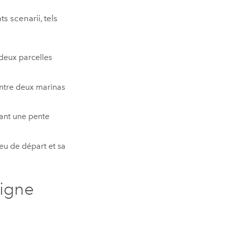
s scenarii, tels
 deux parcelles
entre deux marinas
tant une pente
ieu de départ et sa
ligne