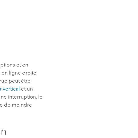
uptions et en
 en ligne droite
urue peut être
r vertical
et un
une interruption, le
nce de moindre
on