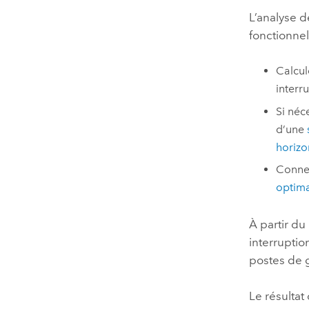
L’analyse 
fonctionnel
Calcul
interr
Si néc
d’une
horizo
Connec
optima
À partir du
interruptio
postes de g
Le résultat