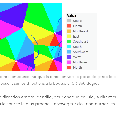
 direction source indique la direction vers le poste de garde le 
eposent sur les directions à la boussole (0 à 360 degrés).
 direction arrière identifie, pour chaque cellule, la directio
t la source la plus proche. Le voyageur doit contourner les
.