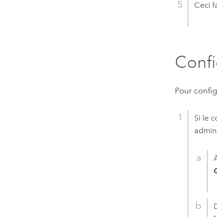
Ceci f
Conf
Pour confi
Si le 
admini