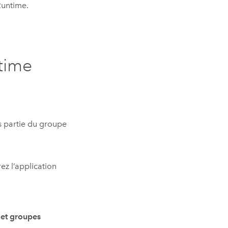
Runtime
.
time
s partie du groupe
rez l’application
s et groupes