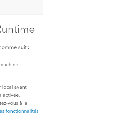
Runtime
comme suit :
 machine.
r local avant
à activée,
tez-vous à la
des fonctionnalités