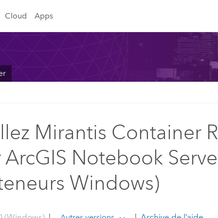
Cloud
Apps
er
allez Mirantis Container
 ArcGIS Notebook Serve
teneurs Windows)
0 (Windows)
|
|
Archive de l’aide
Autres versions