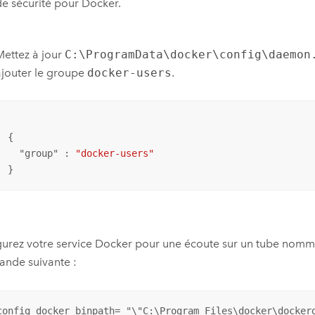
de sécurité pour
Docker
.
Mettez à jour
C:\ProgramData\docker\config\daemon
ajouter le groupe
docker-users
.
{

  "
group
" : 
"docker-users"
}
urez votre service Docker pour une écoute sur un tube nomm
nde suivante :
config docker binpath= "\"C:\Program Files\docker\docker