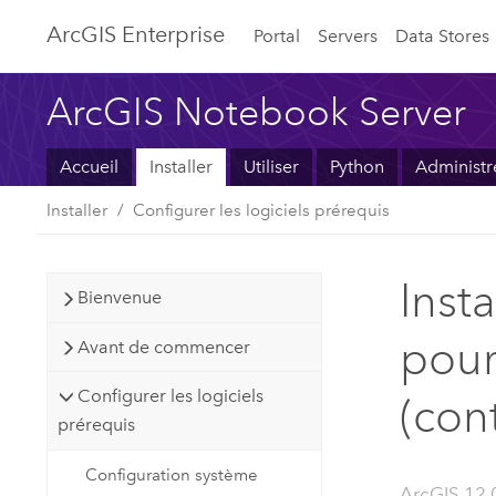
ArcGIS Enterprise
Portal
Servers
Data Stores
ArcGIS Notebook Server
Accueil
Installer
Utiliser
Python
Administr
Installer
Configurer les logiciels prérequis
Inst
Bienvenue
pour
Avant de commencer
Configurer les logiciels
(con
prérequis
Configuration système
ArcGIS 12.