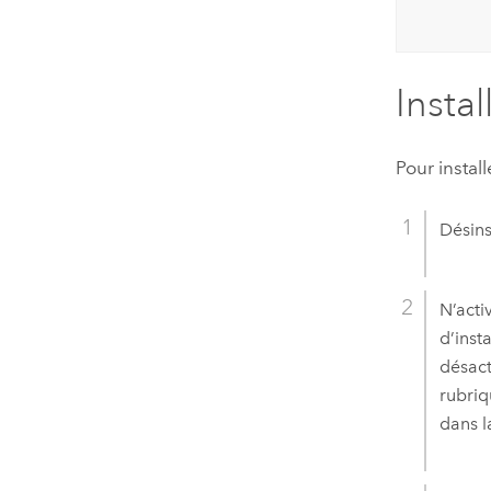
Insta
Pour instal
Désins
N’acti
d’inst
désact
rubri
dans 