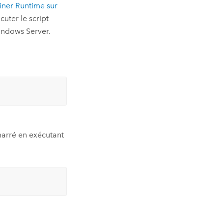
iner Runtime
sur
uter le script
ndows Server
.
émarré en exécutant