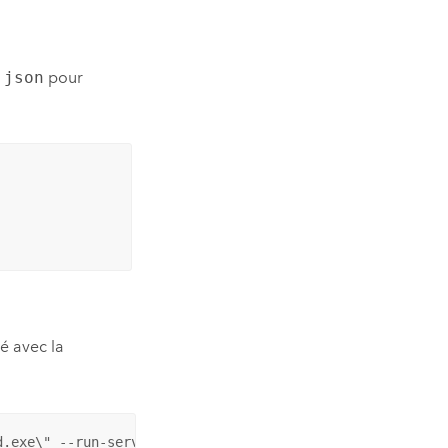
.json
pour
é avec la
d.exe\" --run-service -H npipe://"