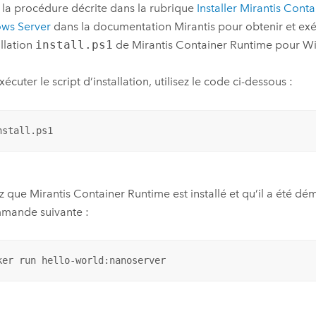
 la procédure décrite dans la rubrique
Installer
Mirantis Conta
ws Server
dans la documentation Mirantis pour obtenir et exéc
allation
install.ps1
de
Mirantis Container Runtime
pour
Wi
écuter le script d’installation, utilisez le code ci-dessous :
nstall.ps1
ez que
Mirantis Container Runtime
est installé et qu’il a été d
mmande suivante :
ker run hello-world:nanoserver