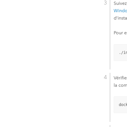
Suivez
Windo
d’inst
Pour ex
./i
Vérifi
la co
doc