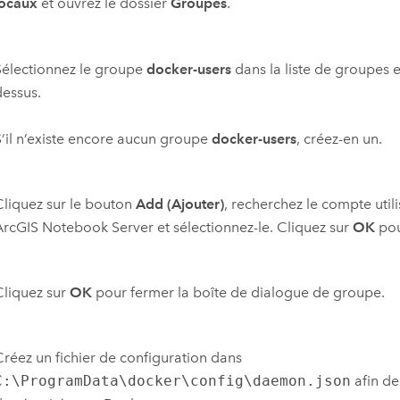
locaux
et ouvrez le dossier
Groupes
.
Sélectionnez le groupe
docker-users
dans la liste de groupes 
dessus.
S’il n’existe encore aucun groupe
docker-users
, créez-en un.
Cliquez sur le bouton
Add (Ajouter)
, recherchez le compte utili
ArcGIS Notebook Server
et sélectionnez-le. Cliquez sur
OK
pou
Cliquez sur
OK
pour fermer la boîte de dialogue de groupe.
Créez un fichier de configuration dans
C:\ProgramData\docker\config\daemon.json
afin de