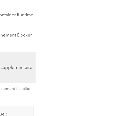
Container Runtime
nnement Docker
n supplémentaire
alement installer
ue :