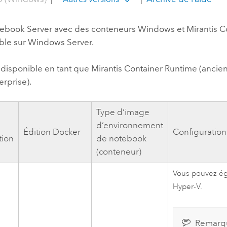
ebook Server
avec des conteneurs
Windows
et
Mirantis 
ible sur
Windows Server
.
 disponible en tant que
Mirantis Container Runtime
(ancie
rprise).
Type d’image
d’environnement
Édition
Docker
Configuratio
tion
de notebook
(conteneur)
Vous pouvez ég
Hyper-V
.
Remarq