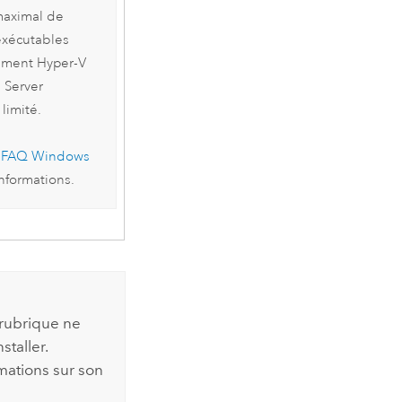
aximal de
exécutables
lement
Hyper-V
 Server
limité.
a
FAQ
Windows
informations.
 rubrique ne
taller.
mations sur son