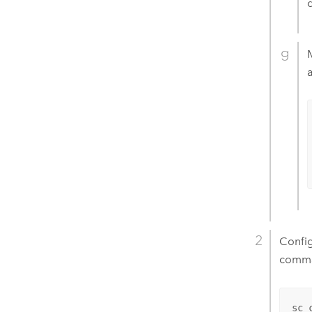
Config
comma
sc 