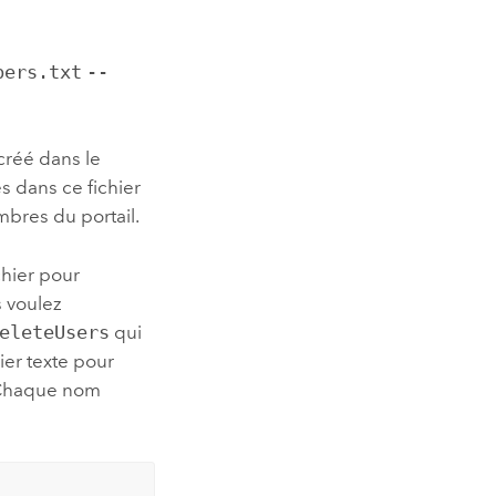
bers.txt
--
créé dans le
es dans ce fichier
mbres du portail.
chier pour
 voulez
eleteUsers
qui
ier texte pour
. Chaque nom