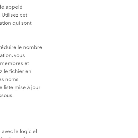
nde appelé
Utilisez cet
sation qui sont
 réduire le nombre
ation, vous
es membres et
 le fichier en
les noms
 liste mise à jour
ssous.
é avec le logiciel