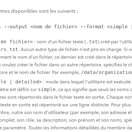
res disponibles sont les suivants :
s --output <nom de fichier> --format <simple 
 de fichier>
: nom d'un fichier texte (
.txt
) créé par l'util
ers.txt
. Aucun autre type de fichier n'est pris en charge. Si 
ment le nom d'un fichier, ce dernier est créé dans le répertoire
s voulez créer le fichier dans un autre répertoire, spécifiez le
oire et le nom de fichier. Par exemple,
/data/organizatio
ple | detailed>
: mode dans lequel l'utilitaire est exécuté.
tre est défini sur
simple
, ce qui signifie que seuls les noms d
s sont répertoriés dans le fichier texte en sortie. Chaque nom
 texte en sortie est répertorié sur une ligne distincte. Pour plu
bre, outre son nom d'utilisateur (par exemple, son adresse é
mplet, son rôle, sa description, son prénom et son nom), spé
paramètre. Toutes les informations détaillées du membre dans