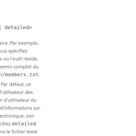
| detailed>
itaire. Par exemple,
vous spécifiez
 où l'outil réside.
 chemin complet du
n/members.txt
.
 Par défaut, ce
'utilisateur des
 d'utilisateur du
s d'informations sur
lectronique, son
cifiez
detailed
 le fichier texte