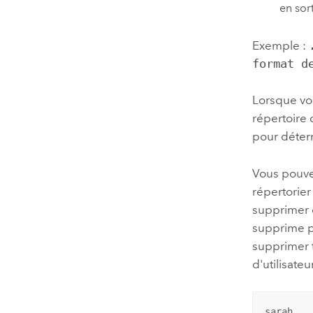
en sor
Exemple :
format d
Lorsque vou
répertoire 
pour déterm
Vous pouvez
répertorie
supprimer du
supprime pl
supprimer t
d'utilisate
sarah
