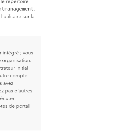
 le répertoire
ntmanagement
.
utilitaire sur la
 intégré ; vous
 organisation.
ateur initial
autre compte
us avez
ez pas d’autres
xécuter
ptes de portail