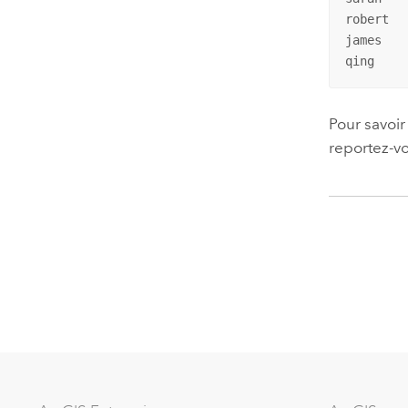
robert

james

qing
Pour savoir
reportez-v