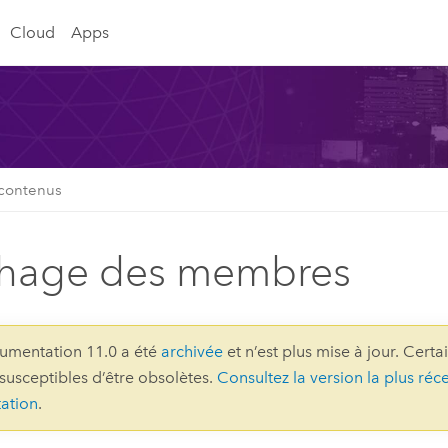
Cloud
Apps
 contenus
chage des membres
umentation 11.0 a été
archivée
et n’est plus mise à jour. Certa
 susceptibles d’être obsolètes.
Consultez la version la plus réc
ation
.