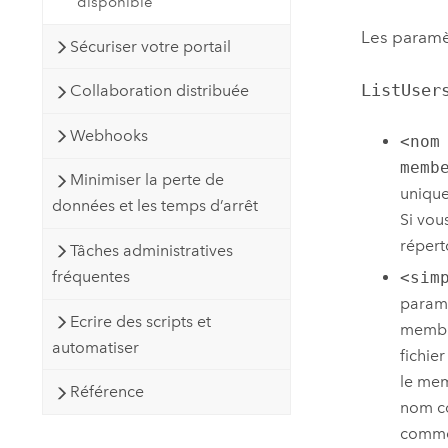
disponible
Les paramèt
Sécuriser votre portail
ListUser
Collaboration distribuée
Webhooks
<nom
memb
Minimiser la perte de
unique
données et les temps d’arrêt
Si vou
répert
Tâches administratives
fréquentes
<sim
paramè
Ecrire des scripts et
membre
automatiser
fichier
le mem
Référence
nom co
comme 