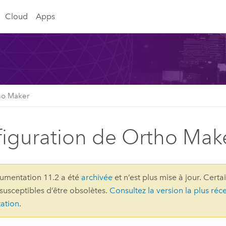
Cloud
Apps
ho Maker
iguration de Ortho Mak
umentation 11.2 a été
archivée
et n’est plus mise à jour. Certa
 susceptibles d’être obsolètes.
Consultez la version la plus réc
ation
.