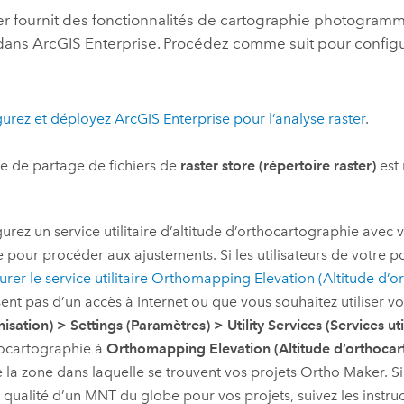
er
fournit des fonctionnalités de cartographie photogrammé
 dans
ArcGIS Enterprise
. Procédez comme suit pour config
gurez et déployez
ArcGIS Enterprise
pour l’analyse raster
.
e de partage de fichiers de
raster store (répertoire raster)
est 
urez un service utilitaire d’altitude d’orthocartographie avec 
e pour procéder aux ajustements. Si les utilisateurs de votre p
urer le service utilitaire Orthomapping Elevation (Altitude d’
ent pas d’un accès à Internet ou que vous souhaitez utiliser v
nisation)
>
Settings (Paramètres)
>
Utility Services (Services uti
hocartographie à
Orthomapping Elevation (Altitude d’orthocar
 la zone dans laquelle se trouvent vos projets
Ortho Maker
. 
qualité d’un MNT du globe pour vos projets, suivez les instru