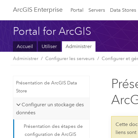
ArcGIS Enterprise
Portal
Servers
Data Stores
Portal for ArcGIS
Accueil
Utiliser
Administrer
Administrer
Configurer les serveurs
Configurer et gé
Prés
Présentation de ArcGIS Data
Store
ArcG
Configurer un stockage des
données
Cette doc
Présentation des étapes de
liens sont
configuration de ArcGIS