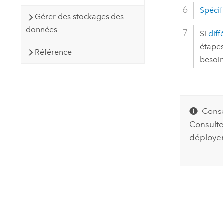
Spécif
Gérer des stockages des
données
Si
dif
étapes
Référence
besoin
Conse
Consultez
déployer