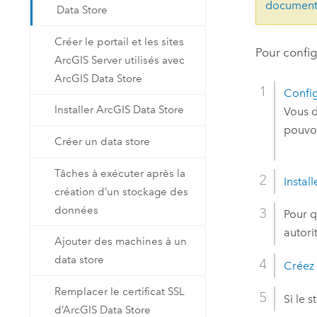
document
Data Store
Créer le portail et les sites
Pour confi
ArcGIS Server utilisés avec
ArcGIS Data Store
Confi
Installer ArcGIS Data Store
Vous d
pouvoi
Créer un data store
Tâches à exécuter après la
Instal
création d’un stockage des
données
Pour 
autori
Ajouter des machines à un
data store
Créez 
Remplacer le certificat SSL
Si le 
d’ArcGIS Data Store