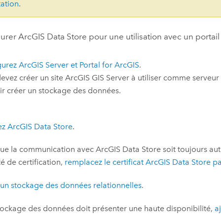
ation
.
gurer
ArcGIS Data Store
pour une utilisation avec un portai
gurez
ArcGIS Server
et
Portal for ArcGIS
.
evez créer un site
ArcGIS GIS Server
à utiliser comme serveur
r créer un stockage des données.
lez
ArcGIS Data Store
.
que la communication avec
ArcGIS Data Store
soit toujours aut
té de certification,
remplacez le certificat
ArcGIS Data Store
pa
un stockage des données relationnelles
.
stockage des données doit présenter une haute disponibilité,
a