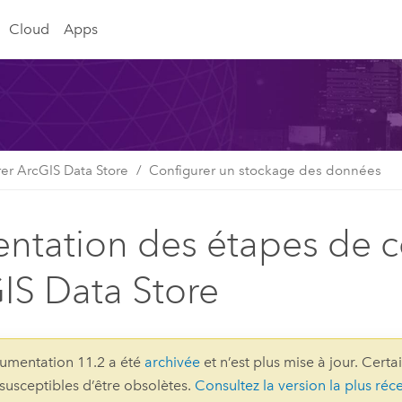
Cloud
Apps
rer ArcGIS Data Store
Configurer un stockage des données
entation des étapes de c
IS Data Store
umentation 11.2 a été
archivée
et n’est plus mise à jour. Certa
 susceptibles d’être obsolètes.
Consultez la version la plus réc