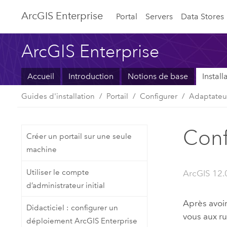
ArcGIS Enterprise
Portal
Servers
Data Stores
ArcGIS Enterprise
Accueil
Introduction
Notions de base
Instal
Guides d'installation
Portail
Configurer
Adaptate
Conf
Créer un portail sur une seule
machine
Utiliser le compte
ArcGIS 12.0
d’administrateur initial
Après avoir
Didacticiel : configurer un
vous aux r
déploiement ArcGIS Enterprise