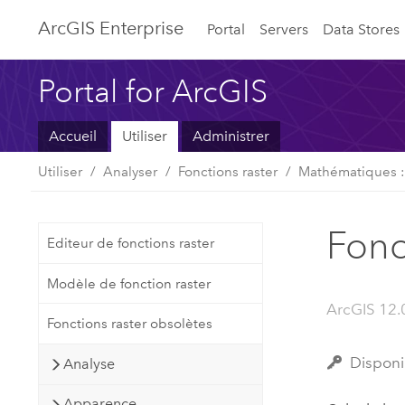
ArcGIS Enterprise
Portal
Servers
Data Stores
Portal for ArcGIS
Accueil
Utiliser
Administrer
Utiliser
Analyser
Fonctions raster
Mathématiques :
Fonc
Editeur de fonctions raster
Modèle de fonction raster
ArcGIS 12.
Fonctions raster obsolètes
Disponi
Analyse
Apparence