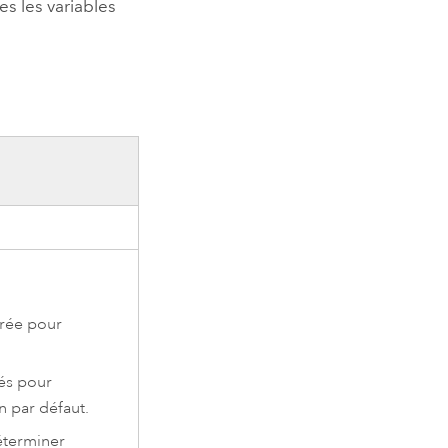
es les variables
trée pour
sés pour
n par défaut.
déterminer