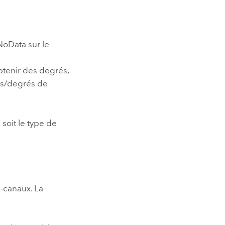
NoData sur le
obtenir des degrés,
ans/degrés de
 soit le type de
i-canaux. La