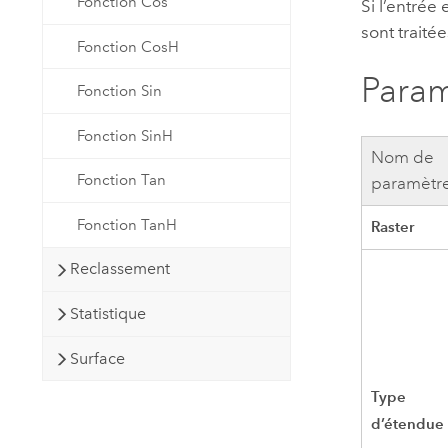
Fonction Cos
Si l’entrée
sont traité
Fonction CosH
Param
Fonction Sin
Fonction SinH
Nom de
Fonction Tan
paramètr
Fonction TanH
Raster
Reclassement
Statistique
Surface
Type
d’étendue