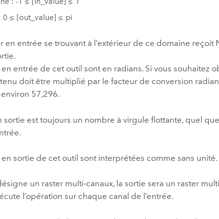
e : -1 ≤ [in_value] ≤ 1
: 0 ≤ [out_value] ≤ pi
r en entrée se trouvant à l’extérieur de ce domaine reçoit 
rtie.
 en entrée de cet outil sont en radians. Si vous souhaitez 
btenu doit être multiplié par le facteur de conversion radi
t environ 57,296.
n sortie est toujours un nombre à virgule flottante, quel que
ntrée.
 en sortie de cet outil sont interprétées comme sans unité.
 désigne un raster multi-canaux, la sortie sera un raster mult
écute l’opération sur chaque canal de l’entrée.