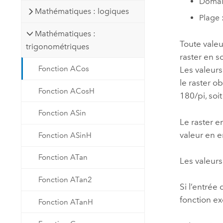
Domain
Mathématiques : logiques
Plage 
Mathématiques :
Toute valeu
trigonométriques
raster en so
Fonction ACos
Les valeurs
le raster o
Fonction ACosH
180/pi, soi
Fonction ASin
Le raster e
valeur en e
Fonction ASinH
Fonction ATan
Les valeurs
Fonction ATan2
Si l’entrée
fonction ex
Fonction ATanH