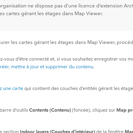
 organisation ne dispose pas d’une licence d’extension
Arc
 les cartes gérant les étages dans
Map Viewer
.
urer les cartes gérant les étages dans
Map Viewer
, procé
z-vous d’être connecté et, si vous souhaitez enregistrer vos m
réer, mettre à jour et supprimer du contenu
.
 une carte
qui contient des couches d’entités gérant les étag
 barre d’outils
Contents (Contenu)
(foncée), cliquez sur
Map pro
a section
Indoor layers (Couches d’intérieur)
de la fenêtre
Map