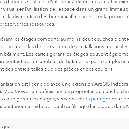
les données spatiales d’intérieur à différentes fins. Par ex
 visualiser l’utilisation de l’espace dans un grand immeubl
ns la distribution des bureaux afin d’améliorer la proximit
 préserver les ressources.
gérant les étages comporte au moins deux couches d’entité
 des immeubles de bureaux ou des installations médicales) e
un bâtiment. Les cartes gérant les étages peuvent égaleme
eprésentant des ensembles de bâtiments (par exemple, un c
t des entités, telles que des pièces et des couloirs.
ganisation est licenciée avec une extension
ArcGIS Indoor
ns
Map Viewer
en définissant les propriétés de couche d’int
la carte gérant les étages, vous pouvez
la partager
pour pe
 d’intérieur à l’aide de l’outil de filtrage des étages dans
M
rque :