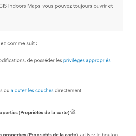
GIS Indoors Maps
, vous pouvez toujours ouvrir et
dez comme suit :
odifications, de posséder les
privilèges appropriés
es ou
ajoutez les couches
directement.
perties (Propriétés de la carte)
.
 properties (Propriétés de la carte)
, activez le bouton