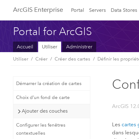
ArcGIS Enterprise
Portal
Servers
Data Stores
Portal for ArcGIS
Accueil
Utiliser
Administrer
Utiliser
Créer
Créer des cartes
Définir les propriét
Conf
Démarrer la création de cartes
Choix d’un fond de carte
ArcGIS 12.
Ajouter des couches
Les
cartes 
Configurer les fenêtres
dans lesque
contextuelles