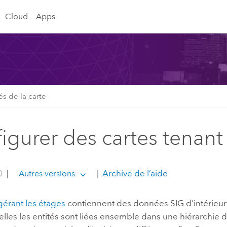
Cloud
Apps
és de la carte
igurer des cartes tenan
0
|
|
Archive de l’aide
Autres versions
gérant les étages
contiennent des données SIG d’intérieur 
lles les entités sont liées ensemble dans une hiérarchie de