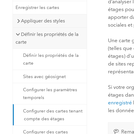
d’analyser 
Enregistrer les cartes
étages pour
apporter da
Appliquer des styles
sociales et
Définir les propriétés de la
Une carte 
carte
(telles que
Définir les propriétés de la
étages) d’
carte
de sites r
représentan
Sites avec géosignet
Si votre or
Configurer les paramètres
étages da
temporels
enregistré
les données
Configurer des cartes tenant
compte des étages
Rema
Configurer des cartes