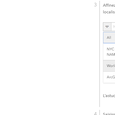
Affine
locali
L’astu
Saisis