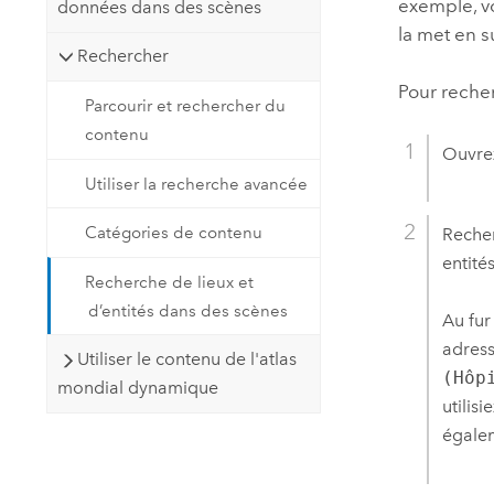
exemple, vo
données dans des scènes
la met en s
Rechercher
Pour reche
Parcourir et rechercher du
contenu
Ouvr
Utiliser la recherche avancée
Catégories de contenu
Recher
entité
Recherche de lieux et
d’entités dans des scènes
Au fur
adress
Utiliser le contenu de l'atlas
(Hôp
mondial dynamique
utilisi
égalem