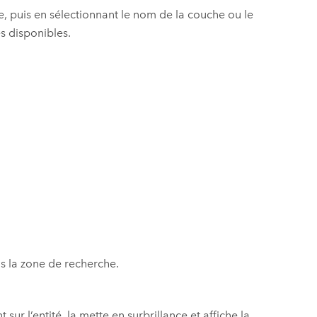
te, puis en sélectionnant le nom de la couche ou le
s disponibles.
ans la zone de recherche.
r l’entité, la mette en surbrillance et affiche la