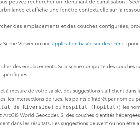
us pouvez rechercher un identifiant de canalisation ;
Sce
urbrillance et affiche une fenêtre contextuelle sur la ressou
rcher des emplacements et des couches configurées, pro
ez
Scene Viewer
ou une
application basée sur des scènes
pour 
chez des emplacements. Si la scène comporte des couches co
s spécifiques.
 et à mesure de votre saisie, des suggestions s’affichent dans la
es, les intersections de rues, les points d’intérêt par nom ou 
ital de Riverside)
ou
hospital (hôpital)
), les no
ez
ArcGIS World Geocoder
. Si des couches d’entités hébergées
ent dans les résultats.
Les suggestions peuvent ou non être ac