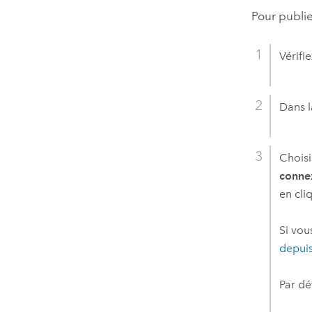
Pour publi
Vérifi
Dans l
Choisi
conne
en cli
Si vou
depui
Par dé