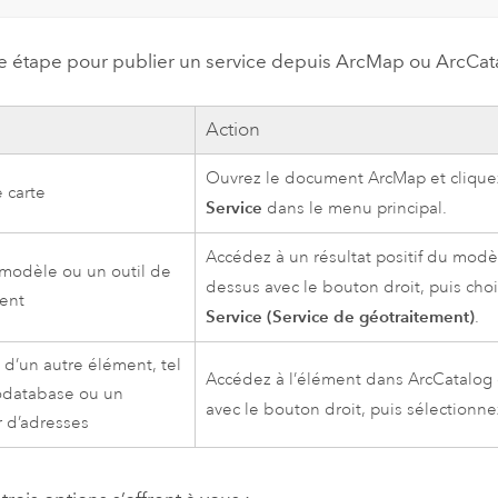
e étape pour publier un service depuis
ArcMap
ou
ArcCat
Action
Ouvrez le document
ArcMap
et clique
 carte
Service
dans le menu principal.
Accédez à un résultat positif du modèl
 modèle ou un outil de
dessus avec le bouton droit, puis cho
ent
Service (Service de géotraitement)
.
 d’un autre élément, tel
Accédez à l’élément dans
ArcCatalog
odatabase ou un
avec le bouton droit, puis sélectionn
r d’adresses