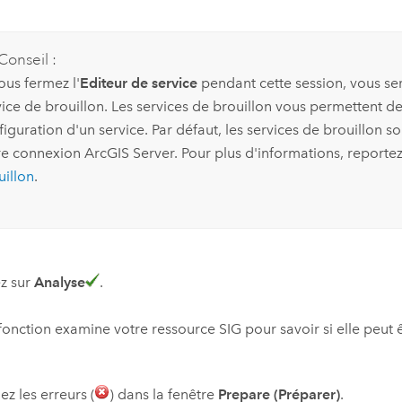
Conseil :
ous fermez l'
Editeur de service
pendant cette session, vous sere
vice de brouillon. Les services de brouillon vous permettent de
iguration d'un service. Par défaut, les services de brouillon so
re connexion
ArcGIS Server
. Pour plus d'informations, reporte
uillon
.
z sur
Analyse
.
fonction examine votre ressource SIG pour savoir si elle peut ê
ez les erreurs (
) dans la fenêtre
Prepare (Préparer)
.