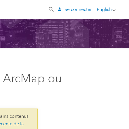
Se connecter
English
ns ArcMap ou
rtains contenus
écente de la