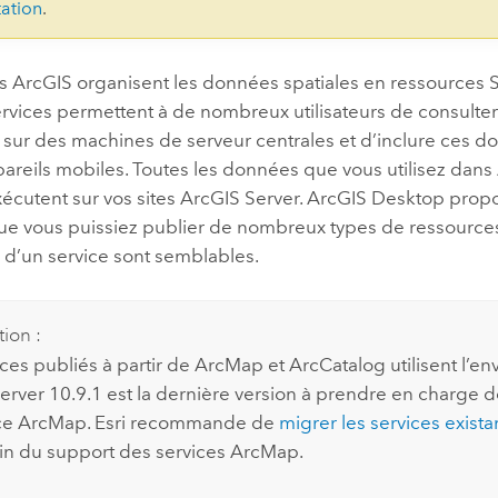
ation
.
es ArcGIS organisent les données spatiales en ressources 
services permettent à de nombreux utilisateurs de consult
sur des machines de serveur centrales et d’inclure ces do
areils mobiles. Toutes les données que vous utilisez dans
xécutent sur vos sites
ArcGIS Server
.
ArcGIS Desktop
propo
ue vous puissiez publier de nombreux types de ressources 
 d’un service sont semblables.
tion :
ices publiés à partir de
ArcMap
et
ArcCatalog
utilisent l’
erver
10.9.1 est la dernière version à prendre en charge de
ce
ArcMap
.
Esri
recommande de
migrer les services exist
 fin du support des services
ArcMap
.