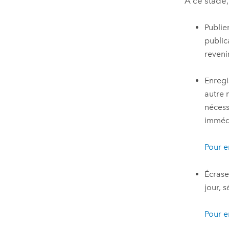
À ce stade, 
Publie
public
reveni
Enregi
autre 
nécess
immédi
Pour e
Écrase
jour, 
Pour e