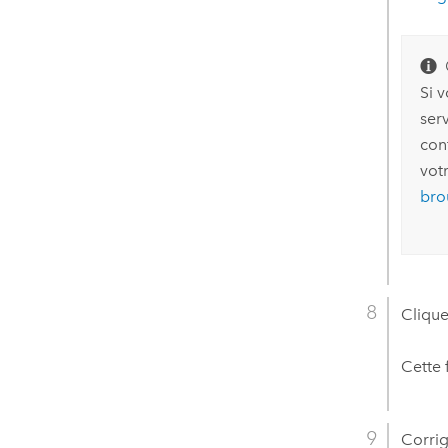
Si v
ser
conf
vot
bro
Clique
Cette 
Corrig