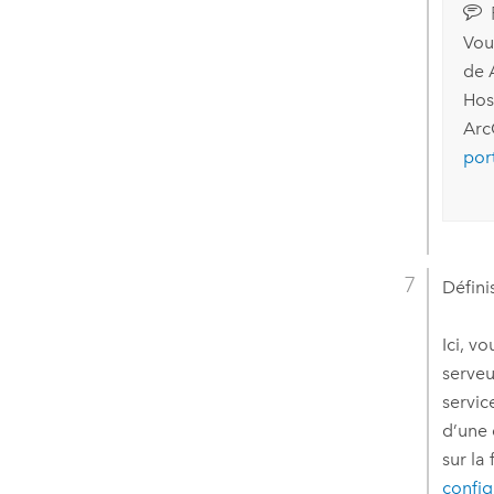
Vou
de
Hos
Arc
port
Défini
Ici, v
serveu
servic
d’une 
sur la
config