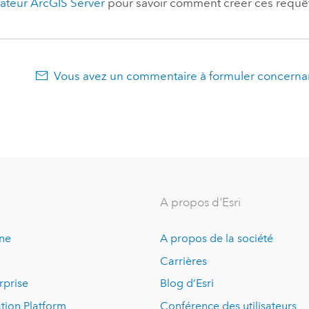
rateur
ArcGIS Server
pour savoir comment créer ces requê
Vous avez un commentaire à formuler concernan
A propos d'Esri
ine
A propos de la société
Carrières
rprise
Blog d’Esri
tion Platform
Conférence des utilisateurs