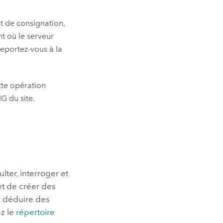
ut de consignation,
t où le serveur
reportez-vous à la
tte opération
G du site.
lter, interroger et
et de créer des
e déduire des
ez le
répertoire