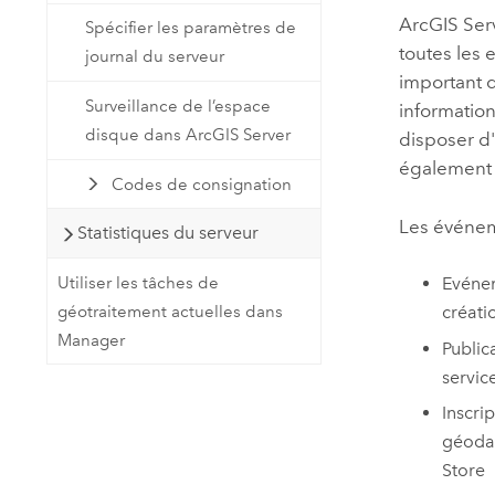
ArcGIS Ser
Spécifier les paramètres de
toutes les 
journal du serveur
important d
Surveillance de l’espace
information
disque dans ArcGIS Server
disposer d'
également 
Codes de consignation
Les événeme
Statistiques du serveur
Utiliser les tâches de
Evénem
géotraitement actuelles dans
créati
Manager
Public
service
Inscri
géodat
Store