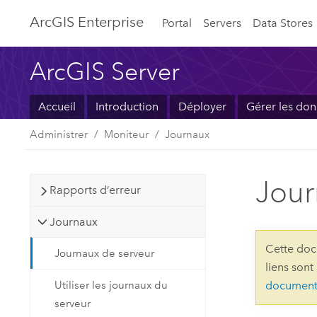
ArcGIS Enterprise
Portal
Servers
Data Stores
ArcGIS Server
Accueil
Introduction
Déployer
Gérer les do
Administrer
Moniteur
Journaux
Jour
Rapports d’erreur
Journaux
Cette doc
Journaux de serveur
liens sont
Utiliser les journaux du
document
serveur