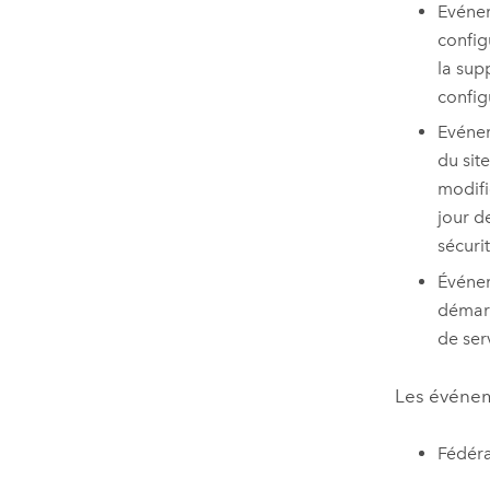
Evénem
config
la sup
config
Evénem
du site
modifi
jour d
sécuri
Événem
démarr
de ser
Les événeme
Fédéra