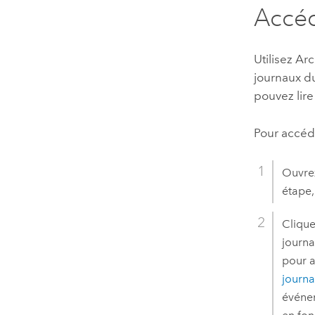
Accéd
Utilisez
Arc
journaux d
pouvez lire
Pour accéd
Ouvr
étape,
Clique
journa
pour a
journa
événem