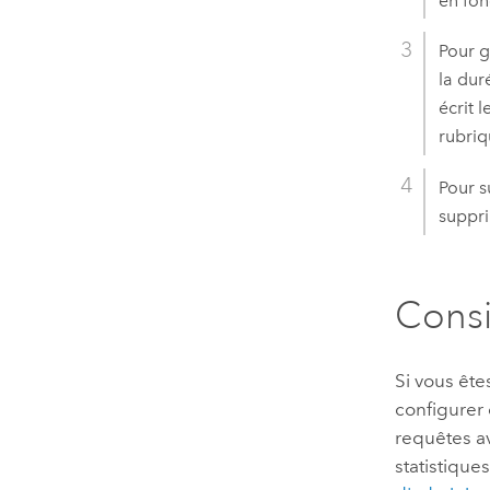
en fon
Pour g
la dur
écrit 
rubri
Pour s
suppri
Consi
Si vous ête
configurer 
requêtes a
statistique