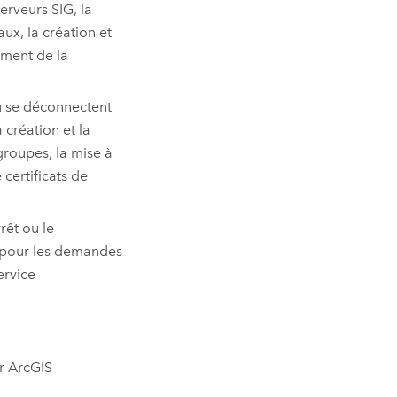
erveurs SIG, la
ux, la création et
ement de la
ou se déconnectent
a création et la
 groupes, la mise à
certificats de
rêt ou le
te pour les demandes
ervice
or ArcGIS