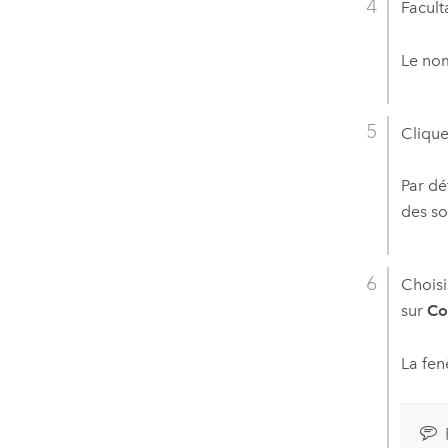
Facult
Le nom
Clique
Par dé
des so
Choisi
sur
Co
La fen