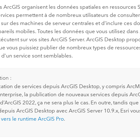
es ArcGIS organisent les données spatiales en ressources 
services permettent à de nombreux utilisateurs de consult
sur des machines de serveur centrales et d’inclure ces do
areils mobiles. Toutes les données que vous utilisez dans
xécutent sur vos sites
ArcGIS Server
.
ArcGIS Desktop
propo
ue vous puissiez publier de nombreux types de ressources 
 d’un service sont semblables.
tion :
cation de services depuis
ArcGIS Desktop
, y compris
ArcM
nterprise
, la publication de nouveaux services depuis
Arc
d’ArcGIS 2022, ça ne sera plus le cas. En outre, tandis que 
 depuis
ArcGIS Desktop
avec
ArcGIS Server
10.9.x, Esri v
 vers le runtime
ArcGIS Pro
.