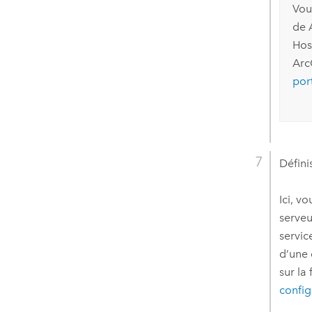
Vou
de
Hos
Arc
port
Défini
Ici, v
serveu
servic
d’une 
sur la
config