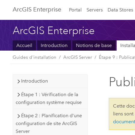
ArcGIS Enterprise
Portal
Servers
Data Stores
ArcGIS Enterprise
Accueil
Introduction
Notions de base
Instal
Guides d'installation
ArcGIS Server
Étape 9 : Publica
Publ
Introduction
Étape 1 : Vérification de la
configuration système requise
Cette doc
liens sont
Étape 2 : Planification d’une
document
configuration de site ArcGIS
Server