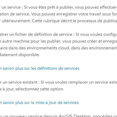
r un service : Si vous êtes prêt à publier, vous pouvez effectu
ation de service. Vous pouvez enregistrer votre travail sous f
r ultérieurement. Cette rubrique décrit le processus de publica
strer un fichier de définition de service : Si vous voulez configu
e autre machine pour les publier, vous pouvez créer et enregist
aire dans des environnements cloud, dans des environnements 
atement disponible.
n savoir plus sur les définitions de services
r un service existant : Si vous voulez remplacer un service exis
s à jour, sélectionnez cette option.
n savoir plus sur la mise à jour de services
er un nouveau service depuis
ArcGIS Desktop
, procédez c