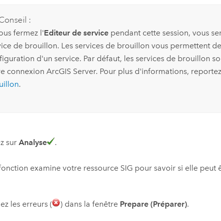
Conseil :
ous fermez l'
Editeur de service
pendant cette session, vous sere
vice de brouillon. Les services de brouillon vous permettent de
iguration d'un service. Par défaut, les services de brouillon so
re connexion
ArcGIS Server
. Pour plus d'informations, reporte
uillon
.
z sur
Analyse
.
fonction examine votre ressource SIG pour savoir si elle peut ê
ez les erreurs (
) dans la fenêtre
Prepare (Préparer)
.