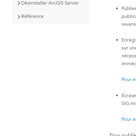
Désinstaller ArcGIS Server
Publie
public
Référence
reveni
Enregi
sur un
nécess
immédi
Pour e
Écrase
SIG mi
Pour e
Pour publi