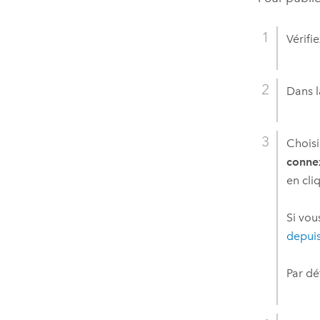
Vérifi
Dans l
Choisi
conne
en cli
Si vou
depui
Par dé