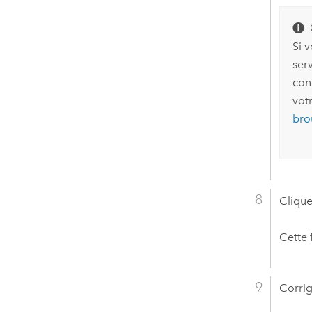
Si v
ser
conf
vot
bro
Clique
Cette 
Corrig