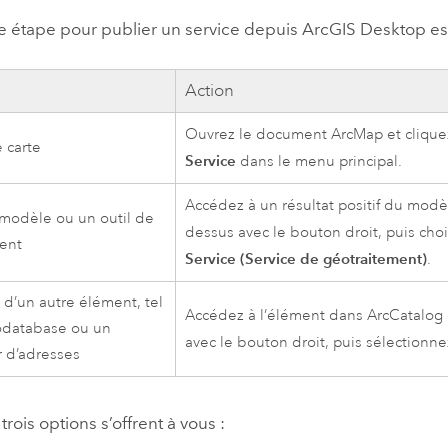
e étape pour publier un service depuis
ArcGIS Desktop
es
Action
Ouvrez le document
ArcMap
et clique
 carte
Service
dans le menu principal.
Accédez à un résultat positif du modèl
 modèle ou un outil de
dessus avec le bouton droit, puis cho
ent
Service (Service de géotraitement)
.
 d’un autre élément, tel
Accédez à l’élément dans
ArcCatalog
odatabase ou un
avec le bouton droit, puis sélectionn
r d’adresses
trois options s’offrent à vous :