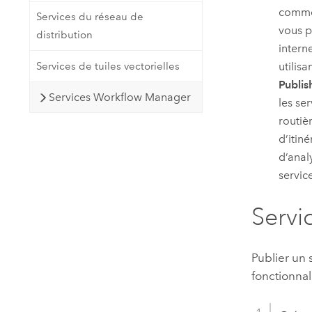
comm
Services du réseau de
vous p
distribution
intern
Services de tuiles vectorielles
utilis
Publis
Services Workflow Manager
les se
routiè
d’itin
d’anal
servic
Servic
Publier un 
fonctionnal