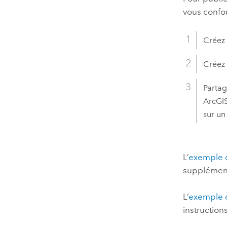
vous confo
Créez 
Créez 
Partag
ArcGIS
sur un
L’
exemple d
supplément
L’
exemple d
instruction