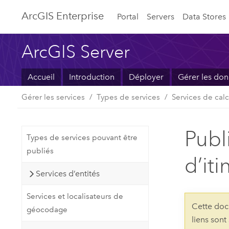
ArcGIS Enterprise
Portal
Servers
Data Stores
ArcGIS Server
Accueil
Introduction
Déployer
Gérer les do
Gérer les services
Types de services
Services de calc
Publ
Types de services pouvant être
publiés
d’iti
Services d’entités
Services et localisateurs de
Cette doc
géocodage
liens sont