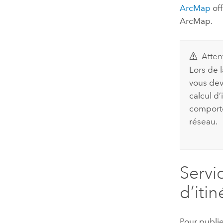
ArcMap
off
ArcMap
.
Atten
Lors de 
vous deve
calcul d’
comporte
réseau.
Servi
d’itin
Pour publie