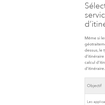
Sélec
servi
d’itin
Même si les
géotraiteme
dessus, le 
d’itinérair
calcul d’it
d’itinéraire
Objectif
Les applicat