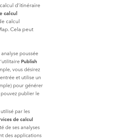
alcul d’itinéraire
e calcul
de calcul
Map
. Cela peut
ne analyse poussée
’utilitaire
Publish
mple, vous désirez
entrée et utilise un
emple) pour générer
s pouvez publier le
tilisé par les
rvices de calcul
ité de ses analyses
nt des applications