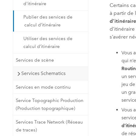
d'itinéraire
Certains ca
à partir de l
Publier des services de
d’itinérair
calcul d’itinéraire
d’itinéraire
s’avérer né
Utiliser des services de
calcul d’itinéraire
Vous a
Services de scène
qui n’e
Routin
Services Schematics
un serv
jeu de
Services en mode continu
un gra
servic
Service Topographic Production
(Production topographique)
Vous a
service
Services Trace Network (Réseau
d’itiné
de traces)
de rés