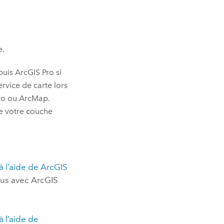
e.
puis
ArcGIS Pro
si
rvice de carte lors
ro
ou
ArcMap
.
de votre couche
à l’aide de
ArcGIS
sus avec
ArcGIS
à l’aide de