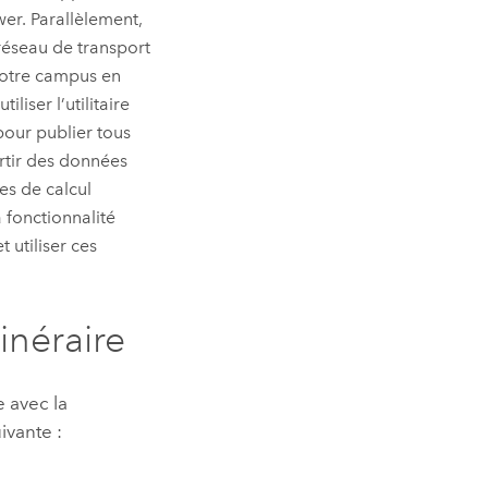
wer
. Parallèlement,
réseau de transport
 votre campus en
iliser l’utilitaire
our publier tous
artir des données
es de calcul
 fonctionnalité
 utiliser ces
inéraire
e avec la
ivante :