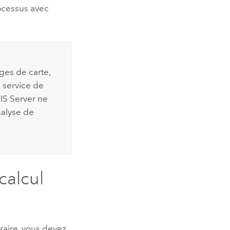
rocessus avec
ges de carte,
e service de
IS Server
ne
nalyse de
calcul
raire, vous devez