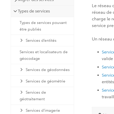
Le réseau d
Types de services
réseau de d
charge le r
Types de services pouvant
service pr
être publiés
Un réseau d
Services d’entités
Services et localisateurs de
Servic
géocodage
valide
Servi
Services de géodonnées
Servic
Services de géométrie
entité
Servic
Services de
travai
géotraitement
Services d’imagerie