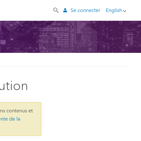
Se connecter
English
ution
ins contenus et
ente de la