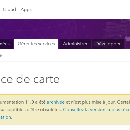
Cloud
Apps
nnées
Gérer les services
Administrer
Développer
te
ice de carte
umentation 11.0 a été
archivée
et n’est plus mise à jour. Certa
 susceptibles d’être obsolètes.
Consultez la version la plus réc
ation
.