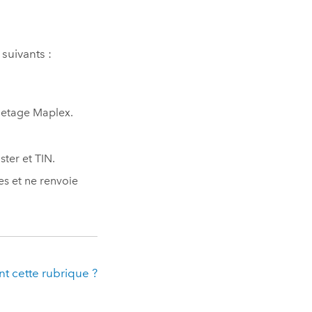
suivants :
uetage Maplex
.
ter et TIN.
es et ne renvoie
t cette rubrique ?