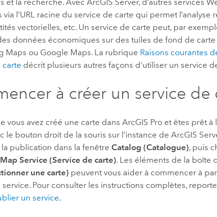
s et la recherche. Avec
ArcGIS Server
, d’autres services 
 via l’URL racine du service de carte qui permet l’analyse r
tités vectorielles, etc. Un service de carte peut, par exemple
des données économiques sur des tuiles de fond de carte 
g Maps
ou
Google Maps
. La rubrique
Raisons courantes de 
 carte
décrit plusieurs autres façons d'utiliser un service d
ncer à créer un service de 
ue vous avez créé une carte dans
ArcGIS Pro
et êtes prêt à 
c le bouton droit de la souris sur l’instance de
ArcGIS Serv
la publication dans la fenêtre
Catalog (Catalogue)
, puis 
 Map Service (Service de carte)
. Les éléments de la boîte
tionner une carte)
peuvent vous aider à commencer à part
 service. Pour consulter les instructions complètes, reporte
ublier un service
.