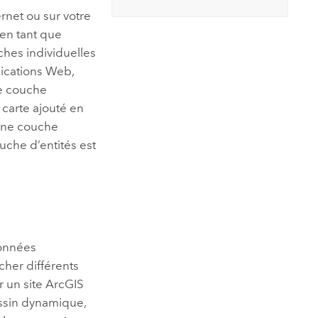
rnet ou sur votre
 en tant que
ches individuelles
lications Web,
ue couche
 carte ajouté en
’une couche
uche d’entités est
données
cher différents
r un site
ArcGIS
dessin dynamique,