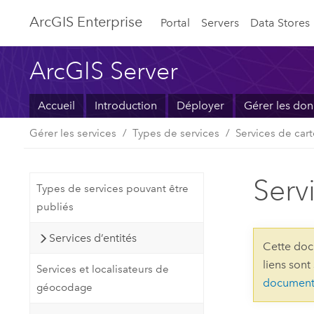
ArcGIS Enterprise
Portal
Servers
Data Stores
ArcGIS Server
Accueil
Introduction
Déployer
Gérer les do
Gérer les services
Types de services
Services de car
Serv
Types de services pouvant être
publiés
Services d’entités
Cette doc
liens sont
Services et localisateurs de
document
géocodage