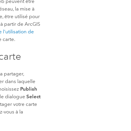
Web peuvent être
éseau, la mise à
, être utilisé pour
à partir de
ArcGIS
l'utilisation de
e carte.
carte
la partager,
er
dans laquelle
choisissez
Publish
 de dialogue
Select
ager votre carte
z-vous à la