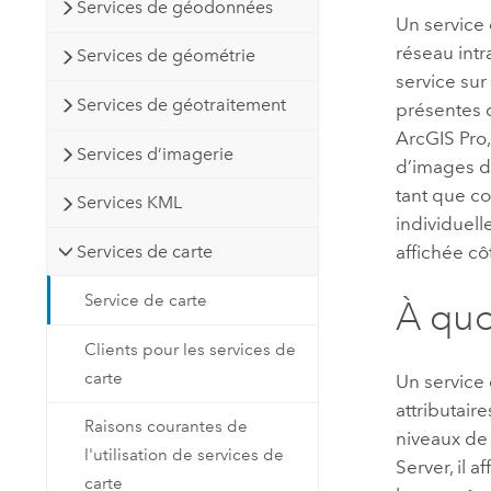
Services de géodonnées
Un service 
réseau intr
Services de géométrie
service sur
Services de géotraitement
présentes 
ArcGIS Pro
Services d’imagerie
d’images de
tant que co
Services KML
individuell
Services de carte
affichée côt
Service de carte
À quo
Clients pour les services de
carte
Un service 
attributair
Raisons courantes de
niveaux de 
l'utilisation de services de
Server
, il 
carte