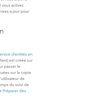
i vous activez
mises à jour pour
en
ervice d’entités en
ant) est créée sur
ur passer le
tuées sur la copie
’utilisateur de
amps du suivi de
ue
Préparer des