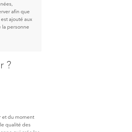
nnées,
erver
afin que
 est ajouté aux
e la personne
r ?
our et du moment
ôle qualité des