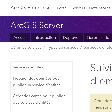
ArcGIS Enterprise
Portal
Servers
Data Stores
ArcGIS Server
Accueil
Introduction
Déployer
Gérer les do
Gérer les services
Types de services
Services d’entit
Suiv
Services d’entités
d'en
Préparer des données pour
publier un service d’entités
Créer des cartes pour publier
Cette doc
des services d’entités
liens sont