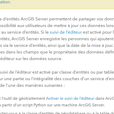
ation
.
s d’entités
ArcGIS Server
permettent de partager vos donn
possibilité aux utilisateurs de mettre à jour ces données lors
au service d’entités. Si le
suivi de l’éditeur
est activé pour
ntités,
ArcGIS Server
enregistre les personnes qui ajoutent
 via le service d’entités, ainsi que la date de la mise à jour
es dans les champs que le propriétaire des données définit
 l’éditeur sur les données source.
suivi de l’éditeur est activé par classe d’entités ou par tab
our une partie ou l’intégralité des couches d’un service d’en
de l’une des manières suivantes :
ez l’outil de géotraitement
Activer le suivi de l’éditeur
dans
ArcG
 à partir d’un script
Python
sur une machine
ArcGIS Server
.
tez-vous à la classe d’entités de géodatabase ou à la table da