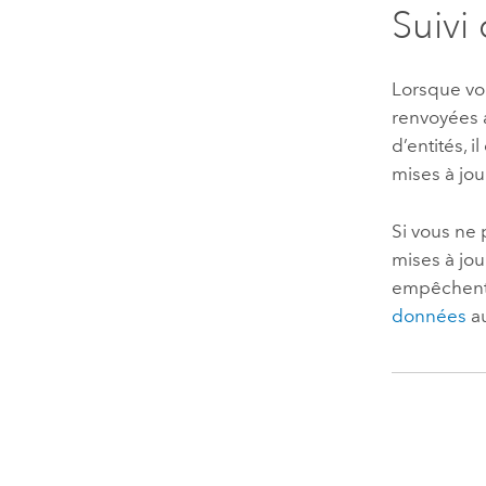
Suivi
Lorsque vou
renvoyées a
d’entités, 
mises à jou
Si vous ne 
mises à jou
empêchent d
données
au