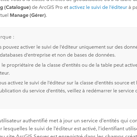
g (Catalogue)
de
ArcGIS Pro
et
activez le suivi de l’éditeur
à pa
tuel
Manage (Gérer)
.
rque :
 pouvez activer le suivi de l’éditeur uniquement sur des donn
databases d’entreprise et non de bases de données.
 le propriétaire de la classe d’entités ou de la table peut active
iteur.
ous activez le suivi de l’éditeur sur la classe d’entités source et
ublication du service d’entités, veillez à redémarrer le service d
tilisateur authentifié met à jour un service d’entités qui co
lesquelles le suivi de l’éditeur est activé, l’identifiant utili
au site
ArcGIS Server
est enregistré dans les champs créate