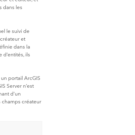
es dans les
el le suivi de
créateur et
éfinie dans la
d’entités, ils
 un portail
ArcGIS
IS Server
n’est
nant d’un
es champs créateur