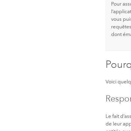
Pour assu
l’applic
vous pui
requêtes
dont éma
Pourqu
Voici quelq
Respon
Le fait d’a
de leur app