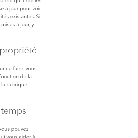
sonne qui crée les
e à jour pour voir
tés existantes. Si
mises à jour, y
 propriété
ur ce faire, vous
fonction de la
 la rubrique
e temps
, vous pouvez
eut vous aider à