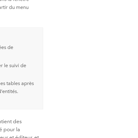
rtir du menu
ées de
r le suivi de
 les tables après
’entités.
ntient des
sé pour la
ur et éditeur, et