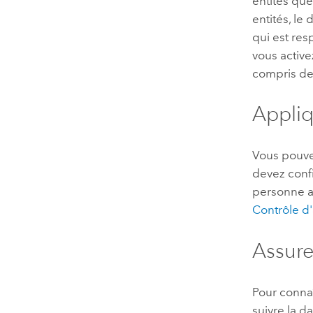
entités que
entités, le
qui est res
vous active
compris de
Appliq
Vous pouvez
devez confi
personne ay
Contrôle d'
Assure
Pour connaî
suivre la d