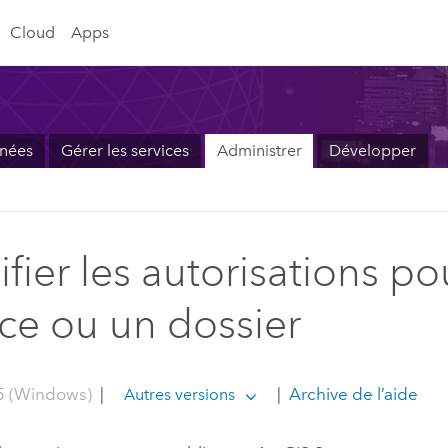
Cloud
Apps
nnées
Gérer les services
Administrer
Développer
s
fier les autorisations po
ice ou un dossier
5 (Windows)
|
|
Archive de l’aide
Autres versions