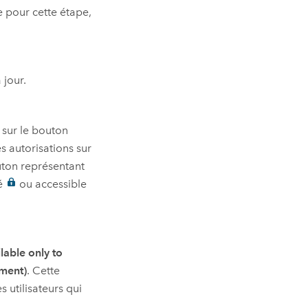
e pour cette étape,
 jour.
s sur le bouton
s autorisations sur
uton représentant
sé
ou accessible
ilable only to
ement)
. Cette
 utilisateurs qui