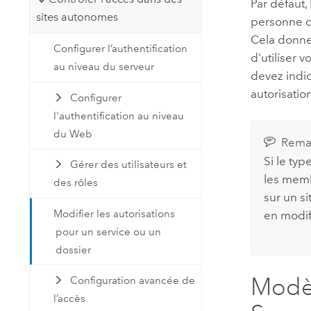
Par défaut,
sites autonomes
personne qu
Cela donne 
Configurer l’authentification
d'utiliser 
au niveau du serveur
devez indiq
autorisatio
Configurer
l'authentification au niveau
du Web
Rema
Si le typ
Gérer des utilisateurs et
les memb
des rôles
sur un si
Modifier les autorisations
en modifi
pour un service ou un
dossier
Modèl
Configuration avancée de
l’accès