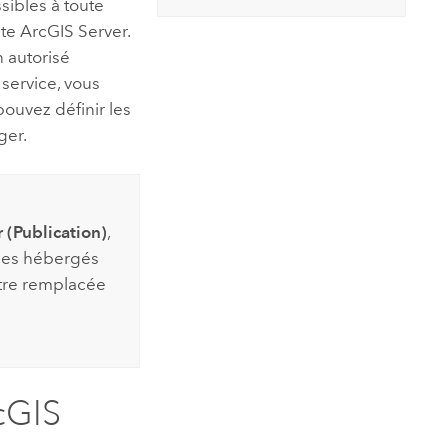
sibles à toute
ite
ArcGIS Server
.
n autorisé
 service, vous
pouvez définir les
er.
 (Publication)
,
ices hébergés
être remplacée
cGIS