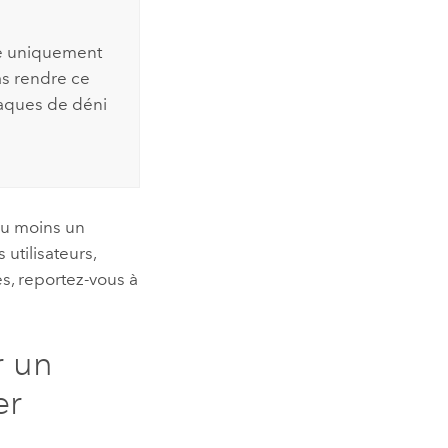
le uniquement
as rendre ce
ttaques de déni
'au moins un
 utilisateurs,
es, reportez-vous à
r un
er