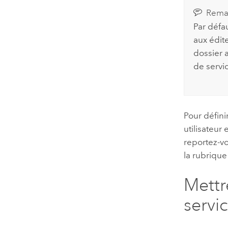
Rema
Par défau
aux édit
dossier 
de servi
Pour défini
utilisateur
reportez-v
la rubriqu
Mettr
servi