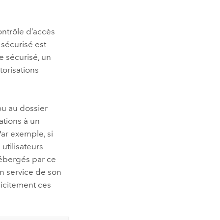
ontrôle d’accès
 sécurisé est
ce sécurisé, un
torisations
ou au dossier
ations à un
Par exemple, si
 utilisateurs
hébergés par ce
un service de son
licitement ces