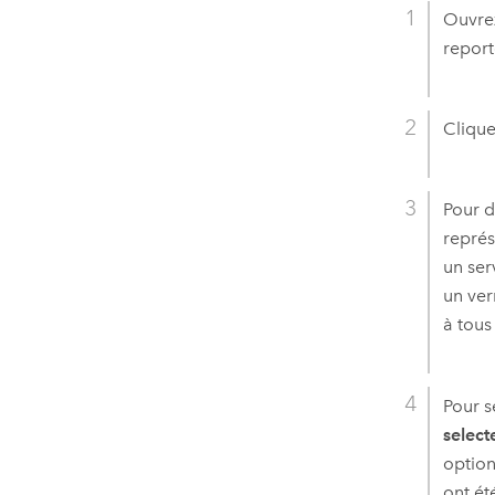
Ouvrez
report
Clique
Pour d
représ
un ser
un ver
à tous 
Pour s
select
option
ont ét