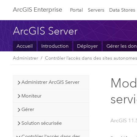
ArcGIS Enterprise
Portal
Servers
Data Stores
ArcGIS Server
Accueil
Introduction
Déployer
Gérer les do
Administrer
Contrôler l’accès dans des sites autonome
Modi
Administrer ArcGIS Server
serv
Moniteur
Gérer
ArcGIS 11.
Solution sécurisée
Contrôler l’accès dans des