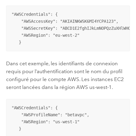
"AWSCredentials": {

    "AWSAccessKey": "AKIAINKWSK6MI4YCPA123",

    "AWSSecretKey": "ABCD1E2fghIJkLmNOPQzZuXHlWHOPhM
    "AWSRegion": "eu-west-2"

   }
Dans cet exemple, les identifiants de connexion
requis pour l’authentification sont le nom du profil
configuré pour le compte
AWS
. Les instances
EC2
seront lancées dans la région
AWS
us-west-1.
"AWSCredentials": {

    "AWSProfileName": "betavpc",

    "AWSRegion": "us-west-1"

   }