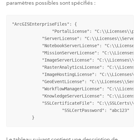
paramètres possibles sont spécifiés :
"ArcGISEnterpriseFiles": {

	        "PortalLicense": "C:\\Licenses\\portal.json",

            "ServerLicense": "C:\\Licenses\\Server.p
            "NotebookServerLicense": "C:\\Licenses\
            "MissionServerLicense": "C:\\Licenses\\
            "ImageServerLicense": "C:\\Licenses\\Ser
            "RasterAnalyticsLicense": "C:\\Licenses
            "ImageHostingLicense": "C:\\Licenses\\Se
            "GeoEventLicense": "C:\\Licenses\\Server
            "WorkflowManagerLicense": "C:\\Licenses
            "KnowledgeServerLicense": "C:\\Licenses
            "SSLCertificateFile": "C:\\SSLCerts\\wi
		    "SSLCertPassword": "abc123"

	}
Le tableau suivant contient une description de