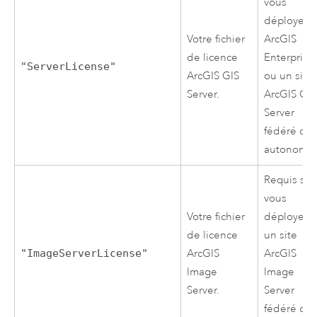
vous
déployez
Votre fichier
ArcGIS
de licence
Enterprise
"ServerLicense"
ArcGIS GIS
ou un site
Server
.
ArcGIS GIS
Server
fédéré ou
autonome
Requis si
vous
Votre fichier
déployez
de licence
un site
"ImageServerLicense"
ArcGIS
ArcGIS
Image
Image
Server
.
Server
fédéré ou