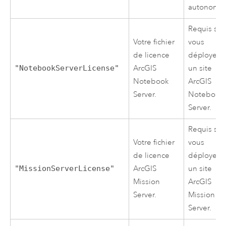
autonome
Requis si
Votre fichier
vous
de licence
déployez
"NotebookServerLicense"
ArcGIS
un site
Notebook
ArcGIS
Server
.
Notebook
Server
.
Requis si
Votre fichier
vous
de licence
déployez
"MissionServerLicense"
ArcGIS
un site
Mission
ArcGIS
Server
.
Mission
Server
.