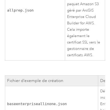
paquet
Amazon S3
allprep.json
géré par
ArcGIS
Enterprise Cloud
Builder for AWS
.
Cela importe
également le
certificat SSL vers le
gestionnaire de
certificats
AWS
.
Fichier d’exemple de création
Desc
Déplo
insta
baseenterpriseallinone.json
Enter