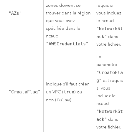
zones doivent se
requis si
trouver dans la région
vous incluez
"AZs"
que vous avez
le nœud
spécifiée dans le
"NetworkSt
nœud
ack"
dans
"AWSCredentials"
.
votre fichier.
Le
paramètre
"CreateFla
g"
est requis
Indique s’il faut créer
si vous
"CreateFlag"
un
VPC
(
true
) ou
incluez le
non (
false
).
nœud
"NetworkSt
ack"
dans
votre fichier.