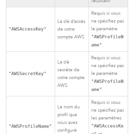
facultatif
Requis si vous
ne spécifiez pas
La clé d’accès
le paramètre
"AWSAccessKey"
de votre
compte
AWS
.
"AWSProfileN
ame"
.
Requis si vous
La clé
ne spécifiez pas
secrète de
le paramètre
"AWSSecretKey"
votre compte
"AWSProfileN
AWS
.
ame"
.
Requis si vous
Le nom du
ne spécifiez pas
profil que
les paramètres
vous avez
"AWSAccessKe
"AWSProfileName"
configuré