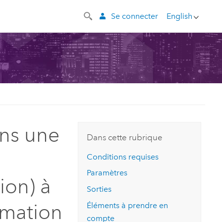
Se connecter
English
ns une
Dans cette rubrique
Conditions requises
Paramètres
ion) à
Sorties
rmation
Éléments à prendre en
compte