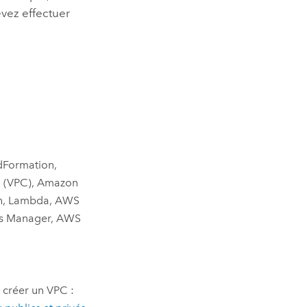
vez effectuer
:
dFormation
,
d (VPC)
,
Amazon
h
,
Lambda
,
AWS
ts Manager
,
AWS
 créer un
VPC
: