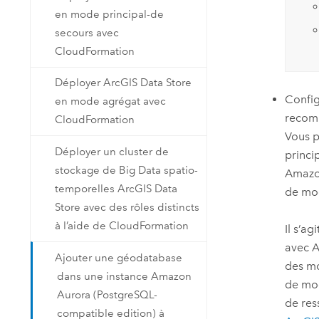
en mode principal-de
secours avec
CloudFormation
Déployer ArcGIS Data Store
Config
en mode agrégat avec
recom
CloudFormation
Vous p
Déployer un cluster de
princi
stockage de Big Data spatio-
Amaz
temporelles ArcGIS Data
de mod
Store avec des rôles distincts
à l’aide de CloudFormation
Il s’a
avec
A
Ajouter une géodatabase
des mo
dans une instance Amazon
de mod
Aurora (PostgreSQL-
de re
compatible edition) à