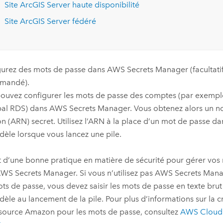
Site
ArcGIS Server
haute disponibilité
Site
ArcGIS Server
fédéré
urez des mots de passe dans
AWS Secrets Manager
(facultati
mandé).
ouvez configurer les mots de passe des comptes (par exemple,
pal RDS) dans
AWS Secrets Manager
. Vous obtenez alors un 
on
(ARN) secret. Utilisez l’ARN à la place d’un mot de passe d
èle lorsque vous lancez une pile.
git d’une bonne pratique en matière de sécurité pour gérer vo
WS Secrets Manager
. Si vous n’utilisez pas
AWS Secrets Man
ts de passe, vous devez saisir les mots de passe en texte bru
èle au lancement de la pile. Pour plus d’informations sur la 
ssource
Amazon
pour les mots de passe, consultez
AWS Cloud