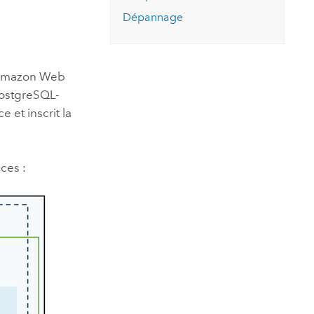
Dépannage
mazon Web
ostgreSQL-
 et inscrit la
ices
: