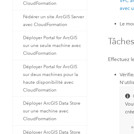
VPC
av
CloudFormation
avec u
Fédérer un site ArcGIS Server
Le mo
avec CloudFormation
Déployer Portal for ArcGIS
Tâches
sur une seule machine avec
CloudFormation
Effectuez l
Déployer Portal for ArcGIS
sur deux machines pour la
Vérifi
haute disponibilité avec
N’util
CloudFormation
Déployer ArcGIS Data Store
Vou
sur une machine avec
cré
CloudFormation
Déployer ArcGIS Data Store