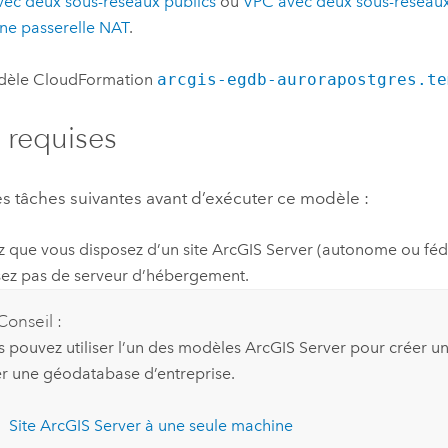
ec deux sous-réseaux publics
ou
VPC
avec deux sous-réseaux 
ne passerelle NAT
.
dèle
CloudFormation
arcgis-egdb-aurorapostgres.te
 requises
es tâches suivantes avant d’exécuter ce modèle :
ez que vous disposez d’un site
ArcGIS Server
(autonome ou fédé
isez pas de serveur d’hébergement.
Conseil :
s pouvez utiliser l’un des modèles
ArcGIS Server
pour créer un
er une géodatabase d’entreprise.
Site
ArcGIS Server
à une seule machine