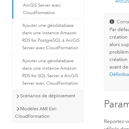
ArcGI
ArcGIS Server avec
CloudFormation
Conse
Ajouter une géodatabase
Par défa
dans une instance Amazon
création 
RDS for PostgreSQL à ArcGIS
alors sup
Server avec CloudFormation
problème
création
Ajouter une géodatabase
avant de 
dans une instance Amazon
Définiti
RDS for SQL Server à ArcGIS
Server avec CloudFormation
Scénarios de déploiement
Param
Modèles AMI Esri
CloudFormation
Reportez-v
utilisés d