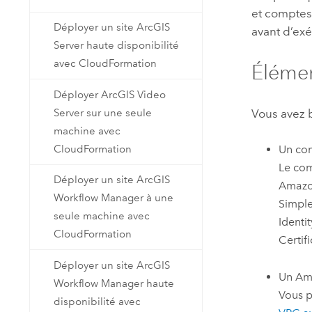
et comptes
Déployer un site ArcGIS
avant d’ex
Server haute disponibilité
avec CloudFormation
Élémen
Déployer ArcGIS Video
Server sur une seule
Vous avez 
machine avec
CloudFormation
Un co
Le com
Déployer un site ArcGIS
Amazo
Workflow Manager à une
Simple
seule machine avec
Identi
CloudFormation
Certif
Déployer un site ArcGIS
Un
Ama
Workflow Manager haute
Vous p
disponibilité avec