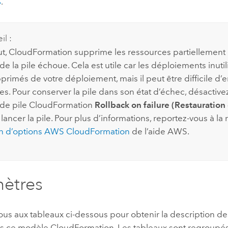
S
.
il :
ut,
CloudFormation
supprime les ressources partiellement c
de la pile échoue. Cela est utile car les déploiements inuti
primés de votre déploiement, mais il peut être difficile d’e
s. Pour conserver la pile dans son état d’échec, désactivez
 de pile
CloudFormation
Rollback on failure (Restauration
lancer la pile. Pour plus d’informations, reportez-vous à la
on d’options
AWS CloudFormation
de l’aide
AWS
.
ètres
ous aux tableaux ci-dessous pour obtenir la description d
ans ce modèle
CloudFormation
. Les tableaux sont regroupé