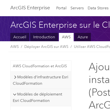
ArcGIS Enterprise
Portal
Servers
Data Stores
ArcGIS Enterprise sur le 
Accueil
Introduction
AWS
Azure
AWS
Déployer ArcGIS sur AWS
Utiliser AWS CloudF
Ajou
AWS CloudFormation et ArcGIS
inst
Modèles d’infrastructure Esri
CloudFormation
(Pos
Modèles de déploiement
Esri CloudFormation
ArcG