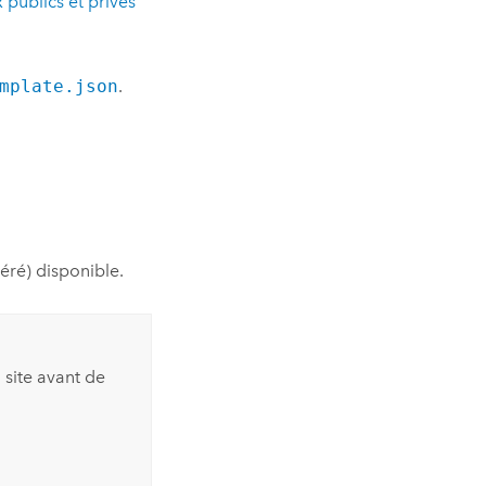
publics et privés
mplate.json
.
ré) disponible.
 site avant de