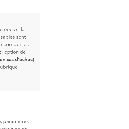
réées si la
lisables sont
n corriger les
 l’option de
 en cas d’échec)
 rubrique
es paramètres
s par type de