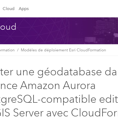
Cloud
Apps
Cloud
ormation
Modèles de déploiement Esri CloudFormation
ter une géodatabase da
ance Amazon Aurora
tgreSQL-compatible edit
IS Server avec CloudFo