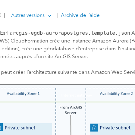
0
|
|
Archive de l’aide
Autres versions
e
Esri
arcgis-egdb-aurorapostgres.template.json
A
AWS) CloudFormation
crée une instance
Amazon Aurora (P
 edition)
, crée une géodatabase d’entreprise dans l’instance
nnées auprès d’un site
ArcGIS Server
.
peut créer l’architecture suivante dans
Amazon Web Serv