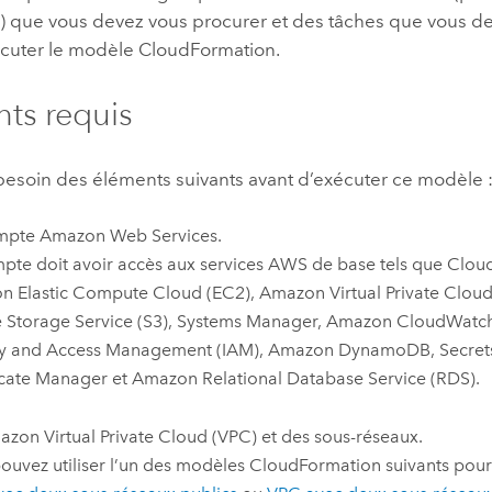
) que vous devez vous procurer et des tâches que vous de
écuter le modèle
CloudFormation
.
ts requis
besoin des éléments suivants avant d’exécuter ce modèle 
mpte
Amazon Web Services
.
pte doit avoir accès aux services
AWS
de base tels que
Clou
n Elastic Compute Cloud (EC2)
,
Amazon Virtual Private Clou
 Storage Service (S3)
,
Systems Manager
,
Amazon CloudWatc
ty and Access Management (IAM)
,
Amazon DynamoDB
,
Secre
icate Manager
et
Amazon Relational Database Service (RDS)
.
zon Virtual Private Cloud (VPC)
et des sous-réseaux.
ouvez utiliser l’un des modèles
CloudFormation
suivants pour