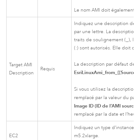
Le nom
AMI
doit également êt
Indiquez une description de 
par une lettre. La description 
traits de soulignement (_), les
(:) sont autorisés. Elle doit co
La description par défaut de 
Target
AMI
Requis
EsriLinuxAmi_from_{{SourceA
Description
Si vous utilisez la description
remplacé par la valeur du par
Image ID (ID de l’AMI source)
remplacé par la date et l’heur
Indiquez un type d’instance
E
EC2
m5.2xlarge.