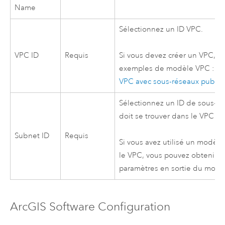
Name
Sélectionnez un ID
VPC
.
VPC
ID
Requis
Si vous devez créer un
VPC
, v
exemples de modèle
VPC
:
V
VPC
avec sous-réseaux publics
Sélectionnez un ID de sous-ré
doit se trouver dans le
VPC
sé
Subnet ID
Requis
Si vous avez utilisé un modèl
le
VPC
, vous pouvez obtenir l
paramètres en sortie du modè
ArcGIS Software Configuration