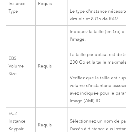
Instance
Requis
Type
Le type d’instance nécessite
virtuels et 8 Go de RAM.
Indiquez la taille (en Go) d’u
l’image.
La taille par défaut est de 500
EBS
200 Go et la taille maximale 
Volume
Requis
Size
Vérifiez que la taille est supér
volume d’instantané associé à
avez indiquée pour le paramè
Image (AMI)
ID
.
EC2
Instance
Sélectionnez un nom de paire
Requis
Keypair
l’accès à distance aux instanc