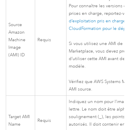
Pour connaître les versions de
prises en charge, reportez-vou
d’exploitation pris en charge lo
Source
CloudFormation
pour le déplo
Amazon
Machine
Requis
Si vous utilisez une
AMI
de ba
Image
Marketplace, vous devez pre
(AMI)
ID
d’utiliser cette
AMI
avant de po
modèle.
Vérifiez que
AWS Systems Ma
AMI
source.
Indiquez un nom pour l’imag
lettre. Le nom doit être alphan
Target
AMI
soulignement (_), les points (.),
Requis
Name
autorisés. Il doit contenir entr