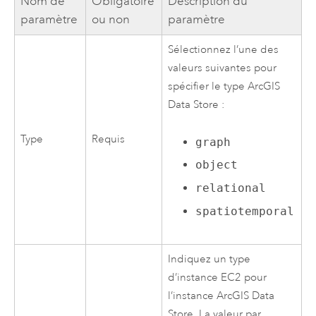
Nom de
Obligatoire
Description du
paramètre
ou non
paramètre
Sélectionnez l’une des
valeurs suivantes pour
spécifier le type
ArcGIS
Data Store
:
Type
Requis
graph
object
relational
spatiotemporal
Indiquez un type
d’instance
EC2
pour
l’instance
ArcGIS Data
Store
. La valeur par