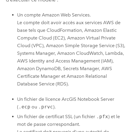
Un compte
Amazon Web Services
.
Le compte doit avoir accès aux services
AWS
de
base tels que
CloudFormation
,
Amazon Elastic
Compute Cloud (EC2)
,
Amazon Virtual Private
Cloud (VPC)
,
Amazon Simple Storage Service (S3)
,
Systems Manager
,
Amazon CloudWatch
,
Lambda
,
AWS Identity and Access Management (IAM)
,
Amazon DynamoDB
,
Secrets Manager
,
AWS
Certificate Manager
et
Amazon Relational
Database Service (RDS)
.
Un fichier de licence
ArcGIS Notebook Server
(
.ecp
ou
.prvc
).
Un fichier de certificat SSL (un fichier
.pfx
) et le
mot de passe correspondant.
Le certificat doit provenir d’une autorité de