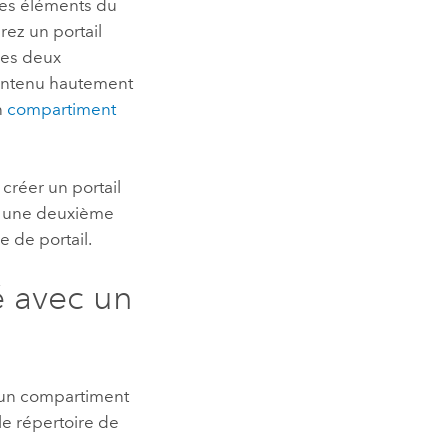
les éléments du
rez un portail
les deux
contenu hautement
n
compartiment
, créer un portail
r une deuxième
e de portail.
é avec un
e un compartiment
le répertoire de