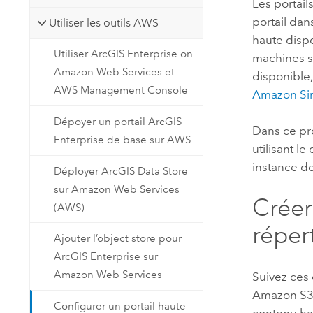
Les portail
portail dan
Utiliser les outils AWS
haute dispo
Utiliser ArcGIS Enterprise on
machines s
Amazon Web Services et
disponible,
AWS Management Console
Amazon Sim
Dépoyer un portail ArcGIS
Dans ce pr
Enterprise de base sur AWS
utilisant l
instance de
Déployer ArcGIS Data Store
sur Amazon Web Services
Créer
(AWS)
réper
Ajouter l’object store pour
ArcGIS Enterprise sur
Amazon Web Services
Suivez ces 
Amazon S
Configurer un portail haute
contenu ha