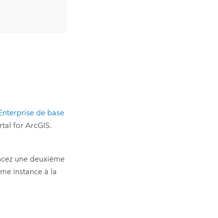
Enterprise
de base
rtal for ArcGIS
.
ancez une deuxième
ème instance à la