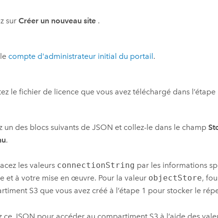
z sur
Créer un nouveau site
.
 le
compte d'administrateur initial du portail
.
ez le fichier de licence que vous avez téléchargé dans l’étape 
 un des blocs suivants de JSON et collez-le dans le champ
St
nu
.
cez les valeurs
connectionString
par les informations sp
 et à votre mise en œuvre. Pour la valeur
objectStore
, fo
rtiment
S3
que vous avez créé à l’étape 1 pour stocker le rép
sez ce JSON pour accéder au compartiment
S3
à l’aide des val