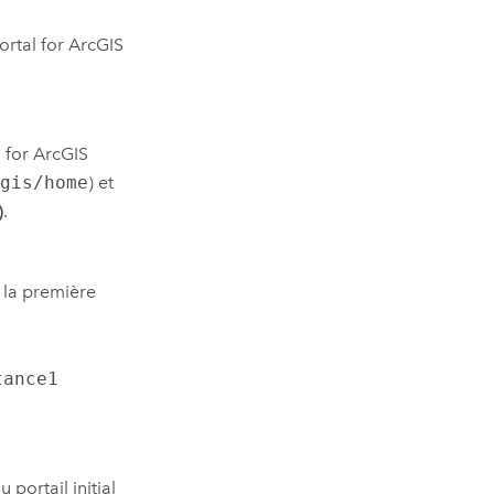
ortal for ArcGIS
l for ArcGIS
cgis/home
) et
)
.
 la première
tance1
 portail initial