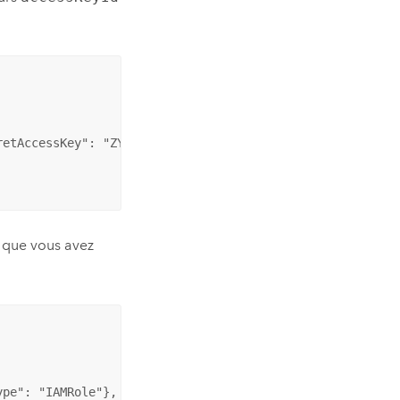
retAccessKey": "ZYXWVUTSRQPONML98765432","region": "<regi
que vous avez
pe": "IAMRole"},
