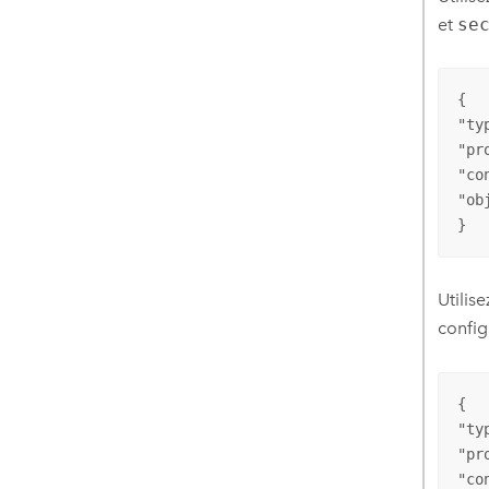
et
se
{

"ty
"pr
"co
"ob
}
Utili
confi
{

"ty
"pr
"co