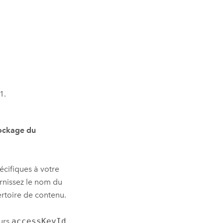
1.
ockage du
écifiques à votre
urnissez le nom du
ertoire de contenu.
eurs
accessKeyId