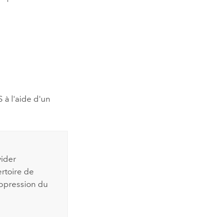
S
à l'aide d'un
vider
ertoire de
uppression du