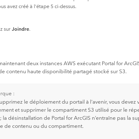
us avez créé à l'étape 5 ci-dessus.
z sur
Joindre
.
maintenant deux instances
AWS
exécutant
Portal for ArcGI
de contenu haute disponibilité partagé stocké sur
S3
.
rque :
supprimez le déploiement du portail à l'avenir, vous devez 
ement et supprimer le compartiment
S3
utilisé pour le rép
 la désinstallation de
Portal for ArcGIS
n’entraîne pas la s
re de contenu ou du compartiment.