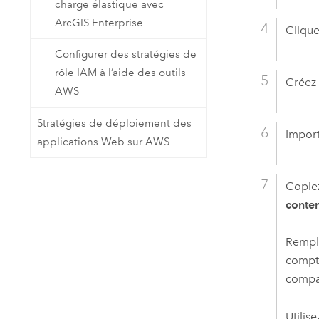
charge élastique avec
ArcGIS Enterprise
Clique
Configurer des stratégies de
rôle IAM à l’aide des outils
Créez
AWS
Stratégies de déploiement des
Import
applications Web sur AWS
Copiez
conte
Rempla
compte
compa
Utili