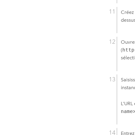
Créez 
dessus
Ouvrez
(
http
sélect
Saisiss
instan
L’URL 
name
Entrez