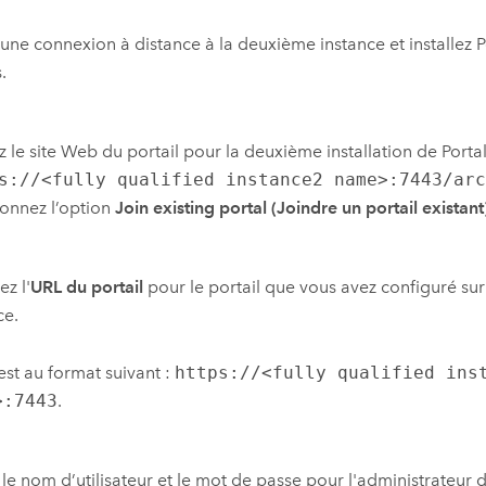
une connexion à distance à la deuxième instance et installez
P
.
 le site Web du portail pour la deuxième installation de
Porta
s://<fully qualified instance2 name>:7443/ar
ionnez l’option
Join existing portal (Joindre un portail existant
ez l'
URL du portail
pour le portail que vous avez configuré sur
ce.
est au format suivant :
https://<fully qualified ins
>:7443
.
 le nom d’utilisateur et le mot de passe pour l'administrateur du