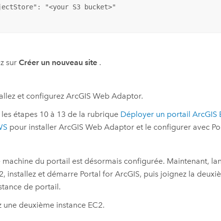
jectStore": "<your S3 bucket>"

z sur
Créer un nouveau site
.
tallez et configurez
ArcGIS Web Adaptor
.
 les étapes 10 à 13 de la rubrique
Déployer un portail
ArcGIS 
WS
pour installer
ArcGIS Web Adaptor
et le configurer avec
Po
 machine du portail est désormais configurée. Maintenant, l
2
, installez et démarre
Portal for ArcGIS
, puis joignez la deuxi
stance de portail.
z une deuxième instance
EC2
.