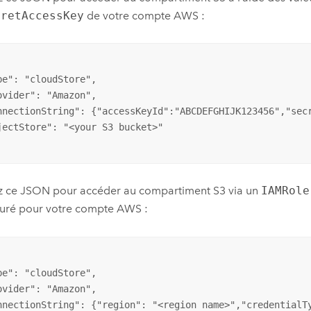
cretAccessKey
de votre compte
AWS
:
pe": "cloudStore",

ovider": "Amazon",

nnectionString": {"accessKeyId":"ABCDEFGHIJK123456","sec
jectStore": "<your S3 bucket>"

sez ce JSON pour accéder au compartiment
S3
via un
IAMRole
guré pour votre compte
AWS
:
pe": "cloudStore",

ovider": "Amazon",

nnectionString": {"region": "<region name>","credentialTy