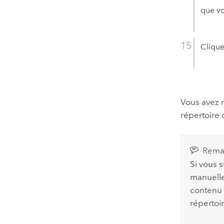
que vo
Clique
Vous avez 
répertoire 
Rema
Si vous 
manuell
contenu ;
répertoi