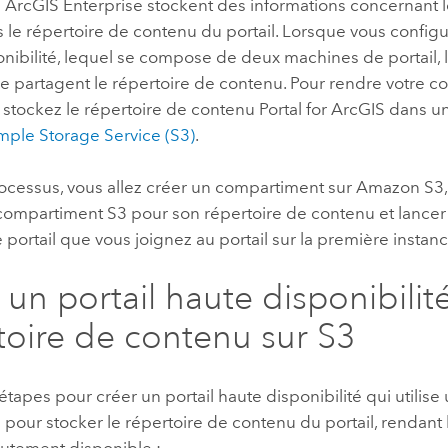
s
ArcGIS Enterprise
stockent des informations concernant 
s le répertoire de contenu du portail. Lorsque vous configu
nibilité, lequel se compose de deux machines de portail, 
e partagent le répertoire de contenu. Pour rendre votre 
 stockez le répertoire de contenu
Portal for ArcGIS
dans u
ple Storage Service (S3)
.
ocessus, vous allez créer un compartiment sur
Amazon S3
e compartiment
S3
pour son répertoire de contenu et lance
 portail que vous joignez au portail sur la première instanc
 un portail haute disponibilit
toire de contenu sur
S3
étapes pour créer un portail haute disponibilité qui utilis
3
pour stocker le répertoire de contenu du portail, rendant 
utement disponible :