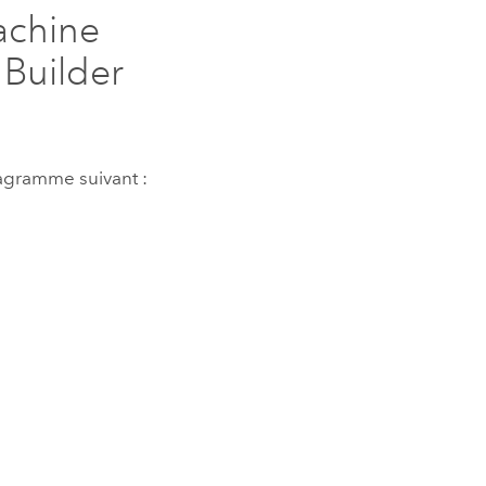
achine
 Builder
iagramme suivant :