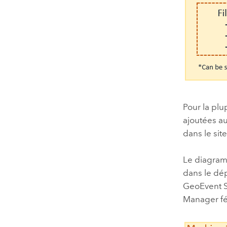
Pour la plu
ajoutées a
dans le sit
Le diagram
dans le dép
GeoEvent S
Manager
f