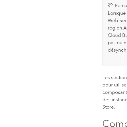
Rema
Lorsque v
Web Ser
région
A
Cloud Bu
pas ou n
désynchr
Les section
pour utilise
composant
des instanc
Store.
Comp