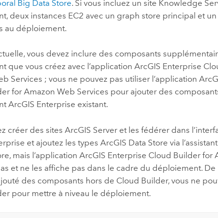
oral Big Data Store
. Si vous incluez un site
Knowledge Ser
t, deux instances
EC2
avec un graph store principal et un
és au déploiement.
actuelle, vous devez inclure des composants supplémentair
t que vous créez avec l’application
ArcGIS Enterprise Clo
b Services
; vous ne pouvez pas utiliser l’application
ArcG
der for Amazon Web Services
pour ajouter des composant
nt
ArcGIS Enterprise
existant.
z créer des sites
ArcGIS Server
et les fédérer dans l’interf
erprise
et ajoutez les types
ArcGIS Data Store
via l’assistan
re, mais l’application
ArcGIS Enterprise Cloud Builder for
as et ne les affiche pas dans le cadre du déploiement. De 
ajouté des composants hors de
Cloud Builder
, vous ne pou
der
pour mettre à niveau le déploiement.