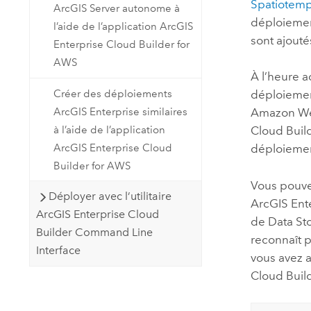
Spatiotemp
ArcGIS Server autonome à
déploiemen
l’aide de l’application ArcGIS
sont ajout
Enterprise Cloud Builder for
AWS
À l’heure 
Créer des déploiements
déploiemen
ArcGIS Enterprise similaires
Amazon We
à l’aide de l’application
Cloud Buil
ArcGIS Enterprise Cloud
déploieme
Builder for AWS
Vous pouve
Déployer avec l’utilitaire
ArcGIS Ent
ArcGIS Enterprise Cloud
de Data Sto
Builder Command Line
reconnaît p
Interface
vous avez 
Cloud Buil