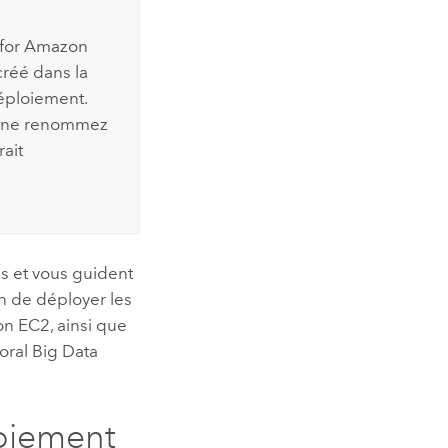
 for Amazon
créé dans la
éploiement.
, ne renommez
ait
s et vous guident
n de déployer les
on EC2
, ainsi que
oral Big Data
oiement