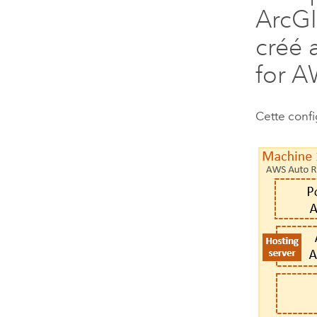
ArcGI
créé 
for 
Cette conf