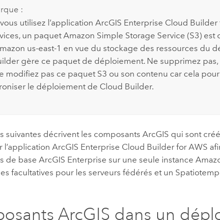
rque :
ous utilisez l’application
ArcGIS Enterprise Cloud Builder
vices
, un paquet
Amazon Simple Storage Service (S3)
est 
mazon
us-east-1 en vue du stockage des ressources du d
ilder
gère ce paquet de déploiement. Ne supprimez pas
e modifiez pas ce paquet
S3
ou son contenu car cela pourr
oniser le déploiement de
Cloud Builder
.
s suivantes décrivent les composants ArcGIS qui sont créé
r l’application
ArcGIS Enterprise Cloud Builder for AWS
afi
s de base
ArcGIS Enterprise
sur une seule instance
Amaz
es facultatives pour les serveurs fédérés et un Spatiotemp
osants ArcGIS dans un dépl