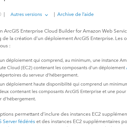
0
|
|
Archive de l’aide
Autres versions
on
ArcGIS Enterprise Cloud Builder for Amazon Web Servi
ng de la création d’un déploiement
ArcGIS Enterprise
. Les 
vous :
un déploiement qui comprend, au minimum, une instance
Ama
te Cloud (EC2)
contenant les composants d’un déploiement
 répertoires du serveur d’hébergement.
un déploiement haute disponibilité qui comprend un minimum 
deux contenant les composants
ArcGIS Enterprise
et une pour 
r d’hébergement.
ptions permettant d’inclure des instances
EC2
supplément
S Server
fédérés
et des instances
EC2
supplémentaires po