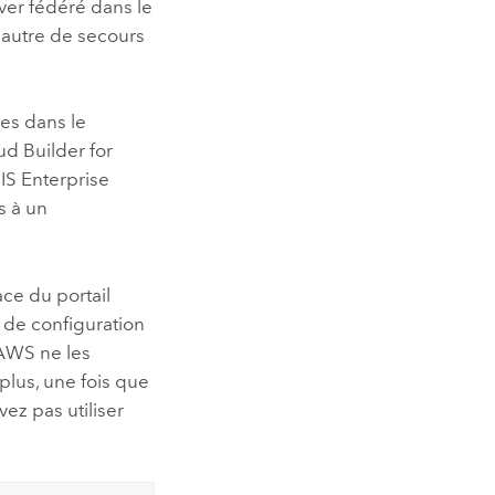
ver
fédéré dans le
 autre de secours
es dans le
ud Builder for
IS Enterprise
s à un
ace du portail
t de configuration
 AWS
ne les
plus, une fois que
vez pas utiliser