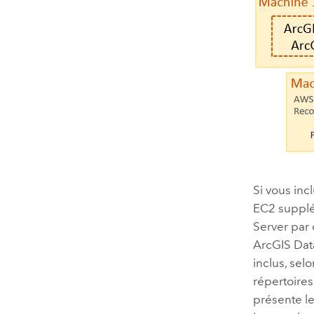
Si vous inc
EC2
supplé
Server
par 
ArcGIS Dat
inclus, sel
répertoires
présente l