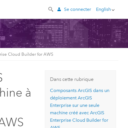
Se connecter
English
prise Cloud Builder for AWS
S
Dans cette rubrique
hine à
Composants ArcGIS dans un
déploiement
ArcGIS
Enterprise
sur une seule
machine créé avec
ArcGIS
r AWS
Enterprise Cloud Builder for
AWS