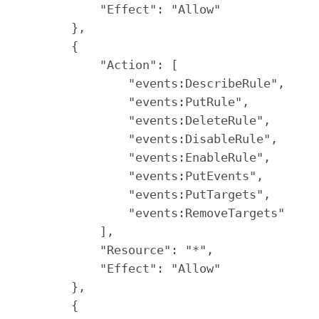
            "Effect": "Allow"

        },

        {

            "Action": [

                "events:DescribeRule",

                "events:PutRule",

                "events:DeleteRule",

                "events:DisableRule",

                "events:EnableRule",

                "events:PutEvents",

                "events:PutTargets",

                "events:RemoveTargets"

            ],

            "Resource": "*",

            "Effect": "Allow"

        },

        {
