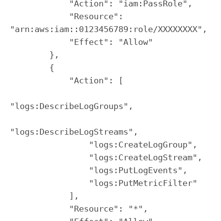
            "Action": "iam:PassRole",

            "Resource": 
"arn:aws:iam::0123456789:role/XXXXXXXX",

            "Effect": "Allow"

        },

        {

            "Action": [

"logs:DescribeLogGroups",

"logs:DescribeLogStreams",

                "logs:CreateLogGroup",

                "logs:CreateLogStream",

                "logs:PutLogEvents",

                "logs:PutMetricFilter"

            ],

            "Resource": "*",
