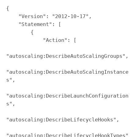
{

    "Version": "2012-10-17",

    "Statement": [

        {

            "Action": [

"autoscaling:DescribeAutoScalingGroups",

"autoscaling:DescribeAutoScalingInstance
s",

"autoscaling:DescribeLaunchConfiguration
s",

"autoscaling:DescribeLifecycleHooks",

"autoscaling:DescribeLifecycleHookTypes"