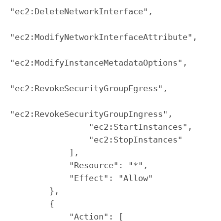
"ec2:DeleteNetworkInterface",

"ec2:ModifyNetworkInterfaceAttribute",

"ec2:ModifyInstanceMetadataOptions",

"ec2:RevokeSecurityGroupEgress",

"ec2:RevokeSecurityGroupIngress",

                "ec2:StartInstances",

                "ec2:StopInstances"

            ],

            "Resource": "*",

            "Effect": "Allow"

        },

        {

            "Action": [
