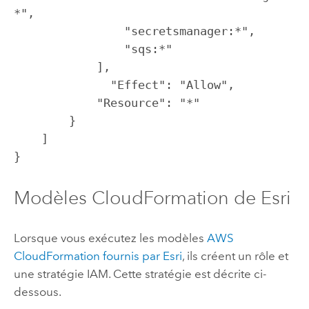
*",

                "secretsmanager:*",

                "sqs:*"

            ],

	      "Effect": "Allow",

            "Resource": "*"

        }

    ]

}
Modèles
CloudFormation
de
Esri
Lorsque vous exécutez les modèles
AWS
CloudFormation
fournis par
Esri
, ils créent un rôle et
une stratégie IAM. Cette stratégie est décrite ci-
dessous.