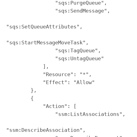
                "sqs:PurgeQueue",

                "sqs:SendMessage",

"sqs:SetQueueAttributes",

"sqs:StartMessageMoveTask",

                "sqs:TagQueue",

                "sqs:UntagQueue"

            ],

            "Resource": "*",

            "Effect": "Allow"

        },

        {

            "Action": [

                "ssm:ListAssociations",

"ssm:DescribeAssociation",
