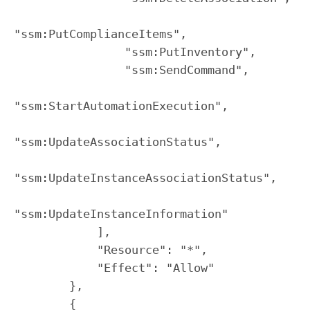
"ssm:PutComplianceItems",

                "ssm:PutInventory",

                "ssm:SendCommand",

"ssm:StartAutomationExecution",

"ssm:UpdateAssociationStatus",

"ssm:UpdateInstanceAssociationStatus",

"ssm:UpdateInstanceInformation"

            ],

            "Resource": "*",

            "Effect": "Allow"

        },

        {
