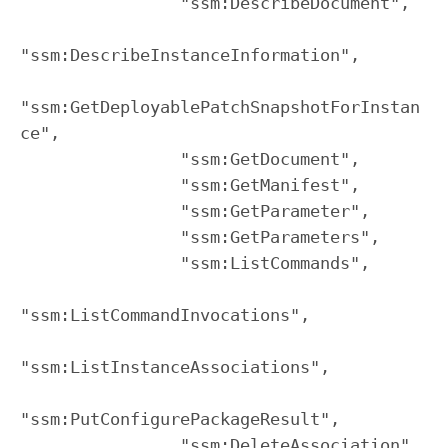
                "ssm:DescribeDocument",

"ssm:DescribeInstanceInformation",

"ssm:GetDeployablePatchSnapshotForInstan
ce",

                "ssm:GetDocument",

                "ssm:GetManifest",

                "ssm:GetParameter",

                "ssm:GetParameters",

                "ssm:ListCommands",

"ssm:ListCommandInvocations",

"ssm:ListInstanceAssociations",

"ssm:PutConfigurePackageResult",

                "ssm:DeleteAssociation",
