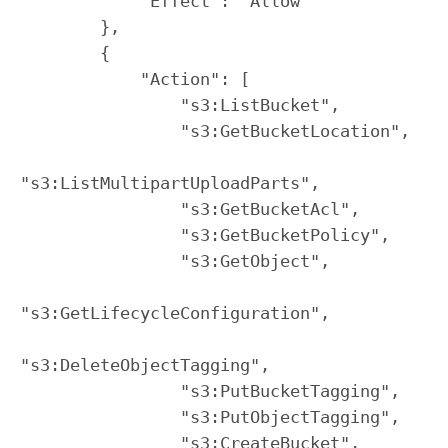
            "Effect": "Allow"

        },

        {

            "Action": [

                "s3:ListBucket",

                "s3:GetBucketLocation",

"s3:ListMultipartUploadParts",

                "s3:GetBucketAcl",

                "s3:GetBucketPolicy",

                "s3:GetObject",

"s3:GetLifecycleConfiguration",

"s3:DeleteObjectTagging",

                "s3:PutBucketTagging",

                "s3:PutObjectTagging",

                "s3:CreateBucket",
