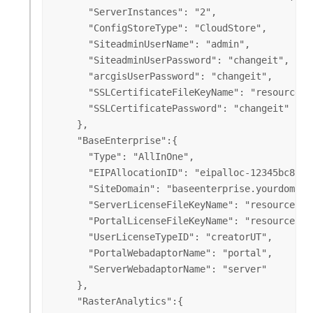
      "ServerInstances": "2",

      "ConfigStoreType": "CloudStore",

      "SiteadminUserName": "admin",

      "SiteadminUserPassword": "changeit",

      "arcgisUserPassword": "changeit",

      "SSLCertificateFileKeyName": "resources/
      "SSLCertificatePassword": "changeit"

    },

    "BaseEnterprise":{

      "Type": "AllInOne",

      "EIPAllocationID": "eipalloc-12345bc89",

      "SiteDomain": "baseenterprise.yourdomain.
      "ServerLicenseFileKeyName": "resources/l
      "PortalLicenseFileKeyName": "resources/l
      "UserLicenseTypeID": "creatorUT",

      "PortalWebadaptorName": "portal",

      "ServerWebadaptorName": "server"

    },

    "RasterAnalytics":{
