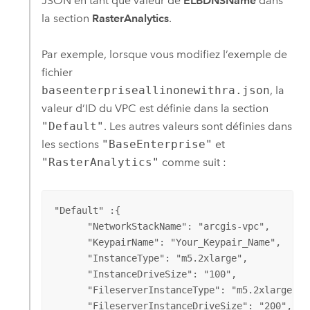
JSON en tant que valeur de
ELBDNSName
dans
la section
RasterAnalytics
.
Par exemple, lorsque vous modifiez l’exemple de
fichier
baseenterpriseallinonewithra.json
, la
valeur d’ID du
VPC
est définie dans la section
"Default"
. Les autres valeurs sont définies dans
les sections
"BaseEnterprise"
et
"RasterAnalytics"
comme suit :
"Default" :{

      "NetworkStackName": "arcgis-vpc",

      "KeypairName": "Your_Keypair_Name",

      "InstanceType": "m5.2xlarge",

      "InstanceDriveSize": "100",

      "FileserverInstanceType": "m5.2xlarge",

      "FileserverInstanceDriveSize": "200",
