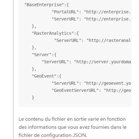
"BaseEnterprise":{

           "PortalURL": "http://enterprise.you
           "ServerURL": "http://enterprise.yourd
   },

   "RasterAnalytics":{

            "ServerURL": "http://rasteranalyti
   },

   "Server":{     

       "ServerURL": "http://server.yourdomain.
   },

   "GeoEvent":{

           "ServerURL": "http://geoevent.yourd
           "GeoEventServerURL": "http://geoeve
   }
Le contenu du fichier en sortie varie en fonction
des informations que vous avez fournies dans le
fichier de configuration JSON.