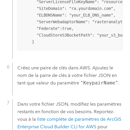
      "ServerLicenseFileKeyName": "resources/l
      "SiteDomain": "ra.yourdomain.com",

      "ELBDNSName": "your_ELB_DNS_name",

      "ServerWebadaptorName": "rasteranalytics"
      "Federate":true,

      "CloudStoreS3BucketPath": "your_s3_bucket
    }
Créez une paire de clés dans
AWS
. Ajoutez le
nom de la paire de clés à votre fichier JSON en
tant que valeur du paramètre
"KeypairName"
.
Dans votre fichier JSON, modifiez les paramètres
restants en fonction de vos besoins. Reportez-
vous à la
liste complète de paramètres de
ArcGIS
Enterprise Cloud Builder CLI for AWS
pour