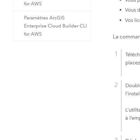
for AWS
Vous d
Paramètres ArcGIS
Vos li
Enterprise Cloud Builder CLI
for AWS
La comma
Téléch
placez
Double
l’insta
L’utili
à l’em