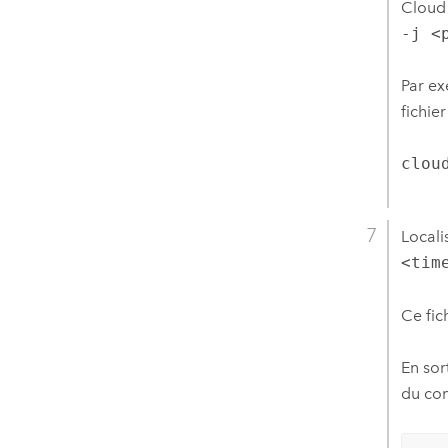
Cloud 
-j <
Par ex
fichie
clou
Localis
<tim
Ce fic
En sor
du co