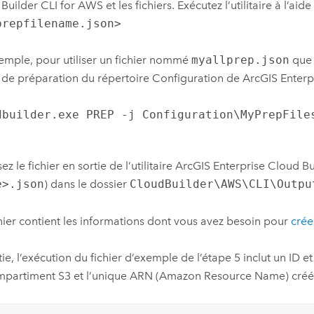
Builder CLI for AWS
et les fichiers. Exécutez l’utilitaire à l’
prepfilename.json>
emple, pour utiliser un fichier nommé
myallprep.json
que 
r de préparation du répertoire Configuration de
ArcGIS Enterp
dbuilder.exe PREP -j Configuration\MyPrepFile
ez le fichier en sortie de l’utilitaire
ArcGIS Enterprise Cloud Bu
e>.json
) dans le dossier
CloudBuilder\AWS\CLI\Outpu
hier contient les informations dont vous avez besoin pour
crée
tie, l’exécution du fichier d’exemple de l’étape 5 inclut un I
mpartiment
S3
et l’unique ARN (
Amazon
Resource Name) créé p