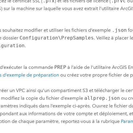
ez le certificat SSL (
.pfx
) et les fichiers de licence (
.prvc
o
S
) sur la machine sur laquelle vous avez extrait l’utilitaire
ArcGI
s souhaitez modifier et utiliser les fichiers d’exemple
.json
fou
e dossier
Configuration\PrepSamples
. Veillez à placer
iguration
.
 d’exécuter la commande
PREP
à l’aide de l’utilitaire
ArcGIS En
rs d’exemple de préparation
ou créez votre propre fichier de 
réer un
VPC
ainsi qu’un compartiment
S3
et télécharger le cert
 modifiez la copie du fichier d’exemple
allprep.json
ou cr
ramètres indiqués dans l’exemple ci-après. Ouvrez le fichier d
pondant aux informations de votre compte et déploiement, et 
ption de chaque paramètre, reportez-vous à la rubrique
Para