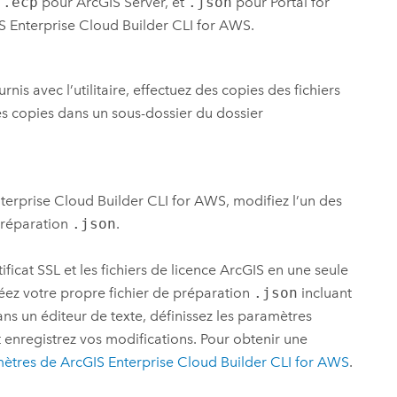
u
.ecp
pour
ArcGIS Server
, et
.json
pour
Portal for
S Enterprise Cloud Builder CLI for AWS
.
rnis avec l’utilitaire, effectuez des copies des fichiers
 les copies dans un sous-dossier du dossier
terprise Cloud Builder CLI for AWS
, modifiez l’un des
préparation
.json
.
ificat SSL et les fichiers de licence ArcGIS en une seule
éez votre propre fichier de préparation
.json
incluant
ans un éditeur de texte, définissez les paramètres
enregistrez vos modifications. Pour obtenir une
mètres de
ArcGIS Enterprise Cloud Builder CLI for AWS
.