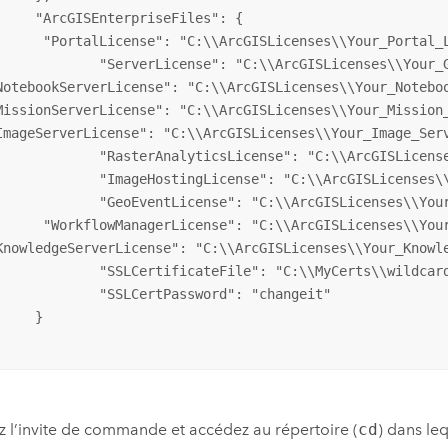
rpriseFiles": {

Licenses\\Your_Portal_License.json",

": "C:\\ArcGISLicenses\\Your_GIS_Server_License.prvc",

NotebookServerLicense": "C:\\ArcGISLicenses\\Your_Noteboo
MissionServerLicense": "C:\\ArcGISLicenses\\Your_Mission_
ImageServerLicense": "C:\\ArcGISLicenses\\Your_Image_Serv
License": "C:\\ArcGISLicenses\\Your_Image_Server_License.prvc",

cense": "C:\\ArcGISLicenses\\Your_Image_Server_License.prvc",

e": "C:\\ArcGISLicenses\\Your_GeoEvent_Server_License.prvc",

SLicenses\\Your_Workflow_Manager_License.prvc",

KnowledgeServerLicense": "C:\\ArcGISLicenses\\Your_Knowle
teFile": "C:\\MyCerts\\wildcard_yourdomain_com.pfx",

ertPassword": "changeit"

}

 l’invite de commande et accédez au répertoire (
cd
) dans leq