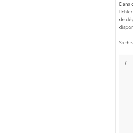
Dans c
fichie
de dé
dispon
Sachez
{

	"AWSCred
		"AWSAcc
	 "AWSSecretKey": "ABCD
		"AWSR
	
	"Networ
		"Stac
		"AZs": 
		"C
	