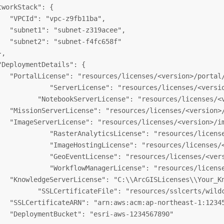
tworkStack": {

   "VPCId": "vpc-z9fb11ba",

   "subnet1": "subnet-z319acee",

   "subnet2": "subnet-f4fc658f"

,

"DeploymentDetails": {

   "PortalLicense": "resources/licenses/<version>/portal/
s/<version>/server/Your_GIS_Server_License.prvc",

/<version>/notebookserver/Your_Notebook_Server_License.prvc",

   "MissionServerLicense": "resources/licenses/<version>/
   "ImageServerLicense": "resources/licenses/<version>/im
s/<version>//rasteranalytics/Your_Image_Server_License.prvc",

s/<version>//imagehosting/Your_Image_Server_License.prvc",

<version>/geoevent/Your_GeoEvent_Server_License.prvc",

es/<version>/workflow/Your_Workflow_Manager_License.prvc", 

   "KnowledgeServerLicense": "C:\\ArcGISLicenses\\Your_Kn
ces/sslcerts/wildcard_yourdomain_com.pfx",

   "SSLCertificateARN": "arn:aws:acm:ap-northeast-1:12345
   "DeploymentBucket": "esri-aws-1234567890"
