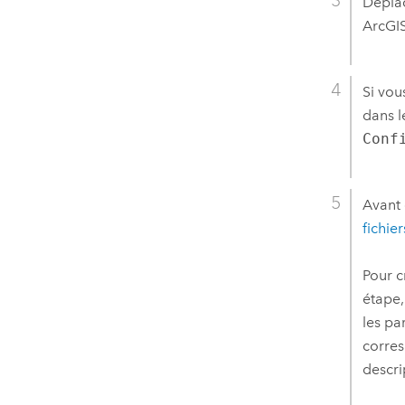
Déplac
ArcGI
Si vou
dans l
Conf
Avant
fichie
Pour c
étape,
les pa
corres
descri