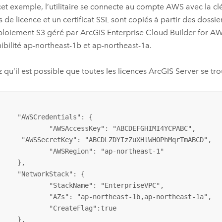
et exemple, l’utilitaire se connecte au compte
AWS
avec la cl
rs de licence et un certificat SSL sont copiés à partir des doss
ploiement
S3
géré par
ArcGIS Enterprise Cloud Builder for A
ibilité ap-northeast-1b et ap-northeast-1a.
 qu’il est possible que toutes les licences
ArcGIS Server
se tro
entials": {

essKey": "ABCDEFGHIMI4YCPABC",

LZDYIzZuXHlWHOPhMqrTmABCD",

egion": "ap-northeast-1"

},

kStack": {

kName": "EnterpriseVPC",

"ap-northeast-1b,ap-northeast-1a",

reateFlag":true

},
