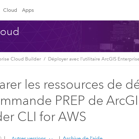
Cloud
Apps
Cloud
prise Cloud Builder
Déployer avec l’utilitaire ArcGIS Enterpr
arer les ressources de d
ommande PREP de ArcGIS
der CLI for AWS
0
|
|
Archive de l’aide
Autres versions