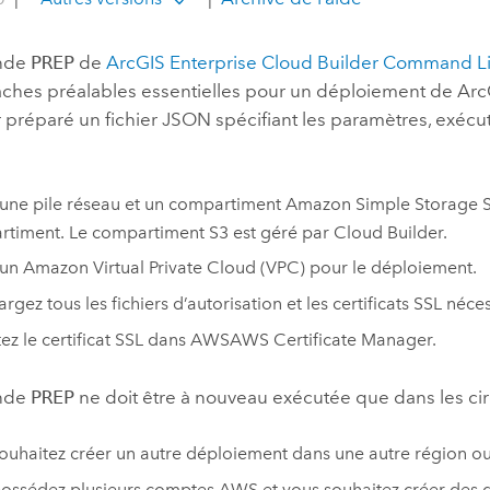
nde
PREP
de
ArcGIS Enterprise Cloud Builder Command Li
tâches préalables essentielles pour un déploiement de
Arc
r préparé un fichier JSON spécifiant les paramètres, exé
une pile réseau et un compartiment
Amazon Simple Storage S
rtiment. Le compartiment
S3
est géré par
Cloud Builder
.
 un
Amazon Virtual Private Cloud (VPC)
pour le déploiement.
argez tous les fichiers d’autorisation et les certificats SSL né
ez le certificat SSL dans
AWS
AWS Certificate Manager.
nde
PREP
ne doit être à nouveau exécutée que dans les cir
ouhaitez créer un autre déploiement dans une autre région ou 
ossédez plusieurs comptes
AWS
et vous souhaitez créer des 