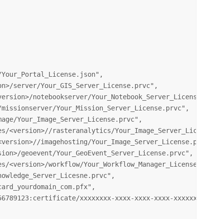
Your_Portal_License.json",

missionserver/Your_Mission_Server_License.prvc",

age/Your_Image_Server_License.prvc",

owledge_Server_Licesne.prvc",

6789123:certificate/xxxxxxxx-xxxx-xxxx-xxxx-xxxxxxxxxxxx