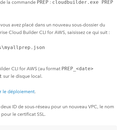
aide de la commande
PREP
:
cloudbuilder.exe PREP
vous avez placé dans un nouveau sous-dossier du
rise Cloud Builder CLI for AWS
, saisissez ce qui suit :
s\myallprep.json
ilder CLI for AWS
(au format
PREP_<date>
t
sur le disque local.
r le déploiement
.
D et deux ID de sous-réseau pour un nouveau
VPC
, le nom
our le certificat SSL.