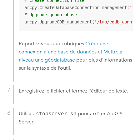
# Create connection file
arcpy.CreateDatabaseConnection_management(
"/tm
# Upgrade geodatabase
arcpy.UpgradeGDB_management(
"/tmp/egdb_connect
Reportez-vous aux rubriques
Créer une
connexion à une base de données
et
Mettre à
niveau une géodatabase
pour plus d’informations
sur la syntaxe de l’outil.
Enregistrez le fichier et fermez l'éditeur de texte.
Utilisez
stopserver.sh
pour arrêter
ArcGIS
Server
.