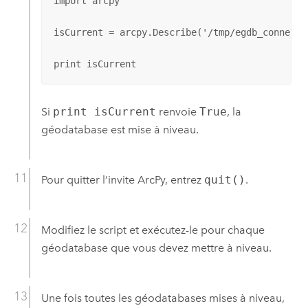
import arcpy

isCurrent = arcpy.Describe('/tmp/egdb_connecti
print isCurrent
Si
print isCurrent
renvoie
True
, la
géodatabase est mise à niveau.
Pour quitter l’invite
ArcPy
, entrez
quit()
.
Modifiez le script et exécutez-le pour chaque
géodatabase que vous devez mettre à niveau.
Une fois toutes les géodatabases mises à niveau,