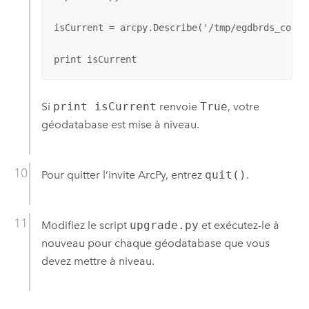
isCurrent = arcpy.Describe('/tmp/egdbrds_conne
print isCurrent
Si
print isCurrent
renvoie
True
, votre
géodatabase est mise à niveau.
Pour quitter l’invite
ArcPy
, entrez
quit()
.
Modifiez le script
upgrade.py
et exécutez-le à
nouveau pour chaque géodatabase que vous
devez mettre à niveau.