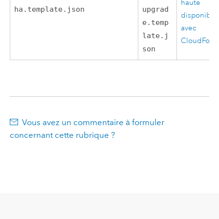
haute
ha.template.json
upgrad
disponibili
e.temp
avec
late.j
CloudForm
son
Vous avez un commentaire à formuler
concernant cette rubrique ?