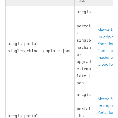
12.0
arcgis
-
portal
Mettre à n
-
un déploi
single
arcgis-portal-
Portal for 
machin
à une seul
singlemachine.template.json
e-
machine a
upgrad
CloudForm
e.temp
late.j
son
arcgis
Mettre à n
-
un déploi
portal
Portal for 
arcgis-portal-
-ha-