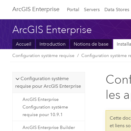
ArcGIS Enterprise
Portal
Servers
Data Stores
ArcGIS Enterprise
Accueil
Introduction
Notions de base
Instal
Configuration système requise
Configuration système r
Conf
Configuration système
requise pour ArcGIS Enterprise
les 
ArcGIS Enterprise
Configuration système
requise pour 10.9.1
Cette doc
et liens s
ArcGIS Enterprise Builder