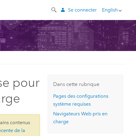
Se connecter
English
se pour
Dans cette rubrique
arge
Pages des configurations
système requises
Navigateurs Web pris en
charge
rtains contenus
écente de la