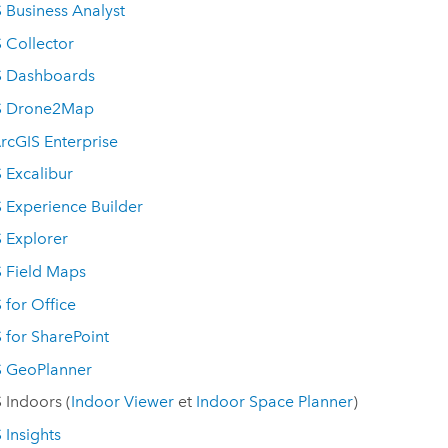
 Business Analyst
 Collector
S Dashboards
S Drone2Map
rcGIS Enterprise
 Excalibur
 Experience Builder
 Explorer
 Field Maps
 for Office
 for SharePoint
S GeoPlanner
 Indoors
(
Indoor Viewer
et
Indoor Space Planner
)
 Insights