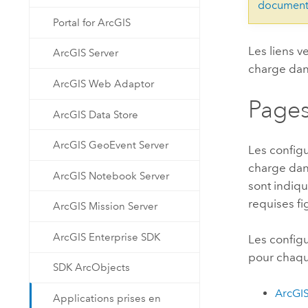
document
Portal for ArcGIS
Les liens v
ArcGIS Server
charge da
ArcGIS Web Adaptor
Pages
ArcGIS Data Store
ArcGIS GeoEvent Server
Les configu
charge da
ArcGIS Notebook Server
sont indiqu
requises f
ArcGIS Mission Server
ArcGIS Enterprise SDK
Les configu
pour chaqu
SDK ArcObjects
ArcGI
Applications prises en