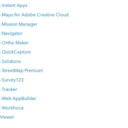
 Instant Apps
 Maps for Adobe Creative Cloud
S Mission Manager
 Navigator
S Ortho Maker
S QuickCapture
 Solutions
S StreetMap Premium
S Survey123
 Tracker
S Web AppBuilder
S Workforce
 Viewer