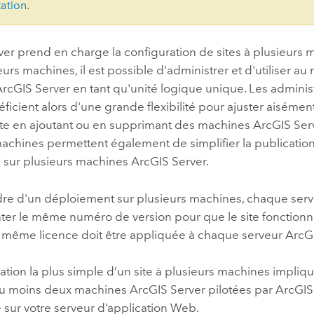
ation
.
ver
prend en charge la configuration de sites à plusieurs 
ieurs machines, il est possible d'administrer et d'utiliser a
ArcGIS Server
en tant qu'unité logique unique. Les adminis
ficient alors d'une grande flexibilité pour ajuster aisémen
site en ajoutant ou en supprimant des machines
ArcGIS Ser
achines permettent également de simplifier la publication 
s sur plusieurs machines
ArcGIS Server
.
dre d'un déploiement sur plusieurs machines, chaque ser
nter le même numéro de version pour que le site fonction
la même licence doit être appliquée à chaque serveur
ArcG
ation la plus simple d’un site à plusieurs machines impliqu
au moins deux machines
ArcGIS Server
pilotées par
ArcGIS
 sur votre serveur d’application Web.