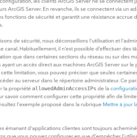
configuration, les clients
ArcGIS Server
ne se connectent j
eurs
ArcGIS Server
. En revanche, ils se connectent via un 
 fonctions de sécurité et garantit une résistance accrue d
s.
isons de sécurité, nous déconseillons l'utilisation et l'admin
 canal. Habituellement, il n’est possible d’effectuer des t
ration que dans certaines sections du réseau ou sur des m
s ayant un accès direct aux machines
ArcGIS Server
sur le 
cette limitation, vous pouvez préciser que seules certaine
céder au serveur dans le répertoire administrateur. Ce pa
r la propriété
allowedAdminAccessIPs
de la
configurati
our savoir comment configurer cette propriété afin de limite
onsultez l'exemple proposé dans la rubrique
Mettre à jour 
es émanant d'applications clientes sont toujours acheminé
or
que vous pouvez configurer en vue d'empêcher l'utilis