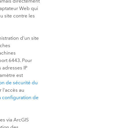
amais directement
adaptateur Web qui
u site contre les
istration d'un site
âches
achines
port 6443. Pour
s adresses IP
ramètre est
on de sécurité du
r l'accès au
la configuration de
es via
ArcGIS
ation des