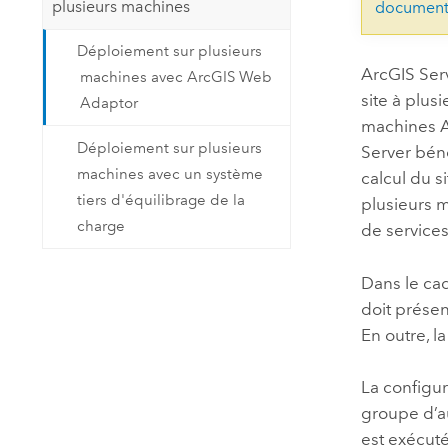
plusieurs machines
document
Déploiement sur plusieurs
ArcGIS Ser
machines avec ArcGIS Web
site à plus
Adaptor
machines
Déploiement sur plusieurs
Server
béné
machines avec un système
calcul du 
tiers d'équilibrage de la
plusieurs m
charge
de service
Dans le ca
doit prése
En outre, 
La configur
groupe d’
est exécuté