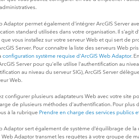
administratives.
b Adaptor
permet également d'intégrer
ArcGIS Server
ave
cation standard utilisées dans votre organisation. Il s’agit d
ue vous installez sur votre serveur Web et qui sert de pro
ArcGIS Server
. Pour connaître la liste des serveurs Web pri
la
configuration système requise d'
ArcGIS Web Adaptor
. E
ArcGIS Server
pour qu'elle utilise l'authentification au niv
tification au niveau du serveur SIG),
ArcGIS Server
délègue 
rveur Web.
z configurer plusieurs adaptateurs Web avec votre site po
arge de plusieurs méthodes d'authentification. Pour plus d
ous à la rubrique
Prendre en charge des services publics et
b Adaptor
sert également de système d’équilibrage de la 
S Web Adaptor
transmet les requêtes à votre groupe de 