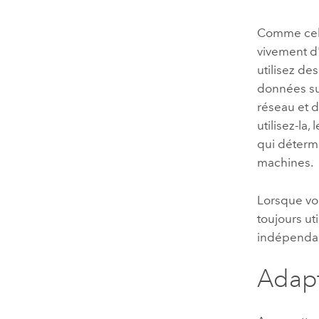
Comme cela
vivement d'
utilisez de
données su
réseau et d
utilisez-la
qui détermi
machines.
Lorsque vo
toujours ut
indépendan
Adap