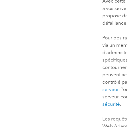
Avec cette 
à vos serv
propose des
défaillance
Pour des ra
via un même
d’administ
spécifique
contourner 
peuvent ac
contrôlé pa
serveur
. P
serveur, c
sécurité
.
Les requêt
Web Adapt