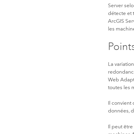
Server
selo
détecte et
ArcGIS Ser
les machine
Point
La variatio
redondance
Web Adaptor
toutes les
Il convient
données, d
Il peut êtr