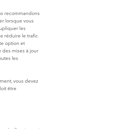
nous recommandons
er
lorsque vous
upliquer les
 réduire le trafic
te option et
ce des mises à jour
outes les
ement, vous devez
oit être