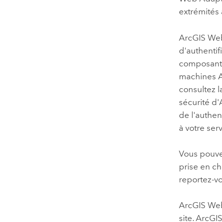
extrémités 
ArcGIS We
d'authentifi
composant q
machines
consultez 
sécurité d'
de l'authen
à votre se
Vous pouve
prise en ch
reportez-v
ArcGIS We
site.
ArcGI