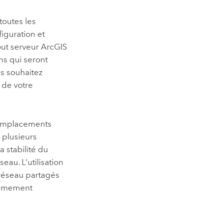
toutes les
guration et
out serveur
ArcGIS
ns qui seront
us souhaitez
 de votre
 emplacements
 plusieurs
a stabilité du
eau. L’utilisation
réseau partagés
trêmement