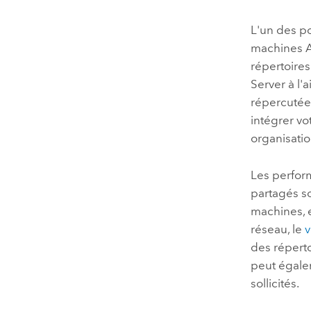
L'un des po
machines
répertoires
Server
à l'
répercutées
intégrer vo
organisatio
Les perfor
partagés so
machines, e
réseau, le
v
des répert
peut égale
sollicités.