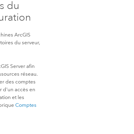
es du
uration
achines
ArcGIS
oires du serveur,
cGIS Server
afin
essources réseau.
iser des comptes
er d'un accès en
tion et les
ubrique
Comptes