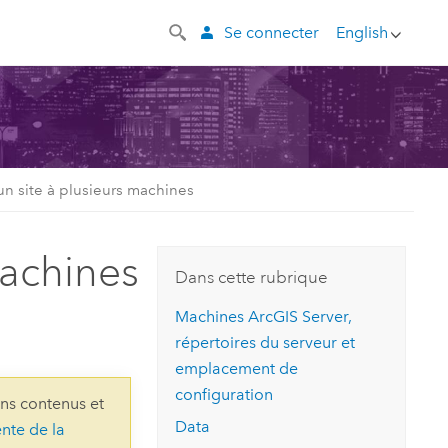
Se connecter
English
un site à plusieurs machines
machines
Dans cette rubrique
Machines
ArcGIS Server
,
répertoires du serveur et
emplacement de
configuration
ins contenus et
Data
ente de la