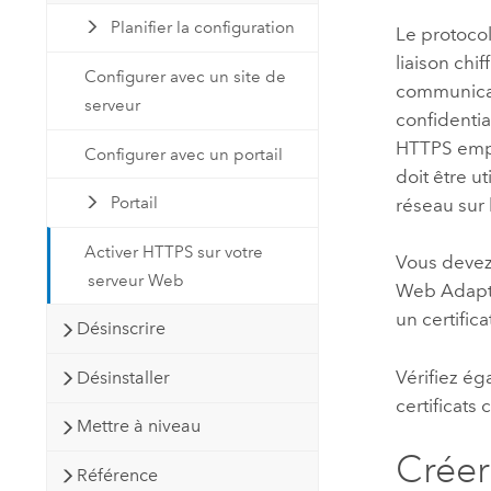
Planifier la configuration
Le protoco
liaison chi
Configurer avec un site de
communicati
serveur
confidentia
HTTPS empêc
Configurer avec un portail
doit être u
Portail
réseau sur 
Activer HTTPS sur votre
Vous devez 
serveur Web
Web Adapt
un certifica
Désinscrire
Vérifiez ég
Désinstaller
certificats
Mettre à niveau
Créer
Référence