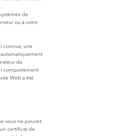
s systèmes de
erveur ou à votre
ion connue, une
ie automatiquement
trateur de
cun comportement
site Web a été
 que vous ne pouvez
 un certificat de