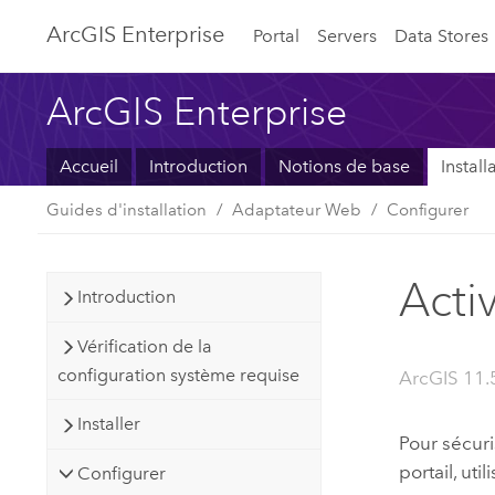
ArcGIS Enterprise
Portal
Servers
Data Stores
ArcGIS Enterprise
Accueil
Introduction
Notions de base
Instal
Guides d'installation
Adaptateur Web
Configurer
Acti
Introduction
Vérification de la
configuration système requise
ArcGIS 11.5
Installer
Pour sécur
portail, uti
Configurer