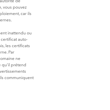
’autorité de
ne, vous pouvez
ploiement, car ils
ternes.
ent inattendu ou
ertificat auto-
s, les certificats
rne. Par
e domaine ne
é qu’il prétend
avertissements
u’ils communiquent