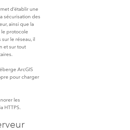
met d’établir une
la sécurisation des
ur, ainsi que la
 le protocole
ur le réseau, il
 et sur tout
aires.
 héberge
ArcGIS
opre pour charger
norer les
via HTTPS.
erveur