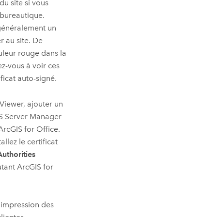
u site si vous
 bureautique.
 généralement un
 au site. De
uleur rouge dans la
ez-vous à voir ces
ficat auto-signé.
Viewer, ajouter un
S Server Manager
ArcGIS for Office
.
tallez le certificat
Authorities
utant
ArcGIS for
’impression des