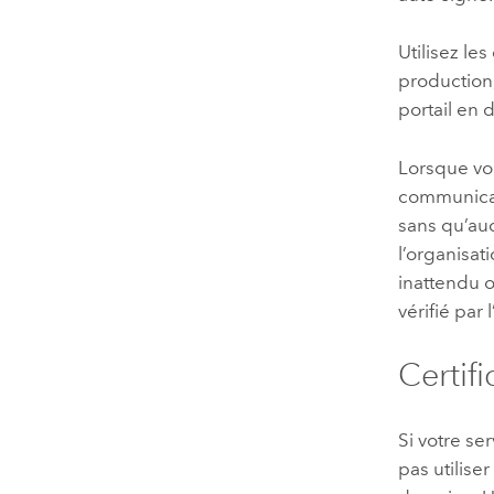
Utilisez le
production,
portail en 
Lorsque vou
communicat
sans qu’auc
l’organisa
inattendu 
vérifié par 
Certif
Si votre se
pas utiliser