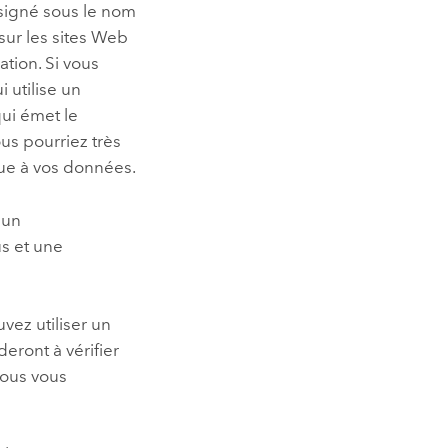
ésigné sous le nom
 sur les sites Web
ation. Si vous
 utilise un
qui émet le
ous pourriez très
que à vos données.
 un
us et une
vez utiliser un
deront à vérifier
 vous vous