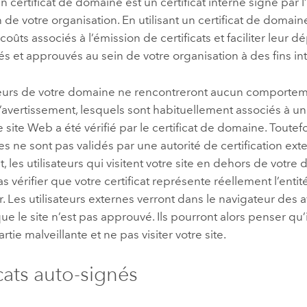
 certificat de domaine est un certificat interne signé par l
on de votre organisation. En utilisant un certificat de domai
coûts associés à l’émission de certificats et faciliter leur dé
s et approuvés au sein de votre organisation à des fins in
ateurs de votre domaine ne rencontreront aucun comportem
vertissement, lesquels sont habituellement associés à un c
e site Web a été vérifié par le certificat de domaine. Toutefoi
 ne sont pas validés par une autorité de certification exte
 les utilisateurs qui visitent votre site en dehors de votr
s vérifier que votre certificat représente réellement l’entit
. Les utilisateurs externes verront dans le navigateur des 
ue le site n’est pas approuvé. Ils pourront alors penser q
tie malveillante et ne pas visiter votre site.
icats auto-signés