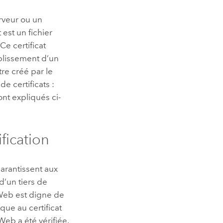
rveur ou un
 est un fichier
e certificat
ablissement d’un
tre créé par le
e certificats :
ont expliqués ci-
ification
garantissent aux
 d’un tiers de
e Web est digne de
que au certificat
 Web a été vérifiée.