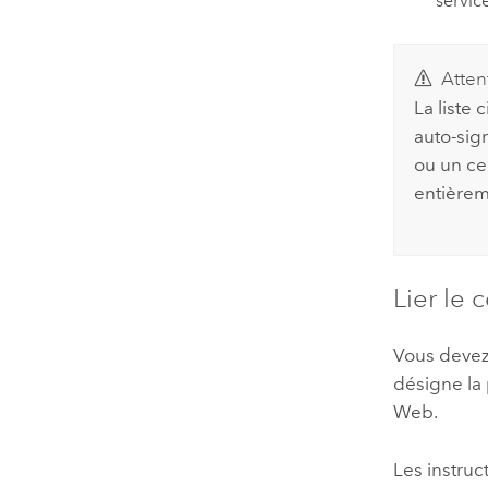
servic
Atten
La liste
auto-sign
ou un cer
entièrem
Lier le 
Vous devez 
désigne la 
Web.
Les instruct