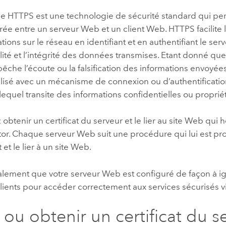
le HTTPS est une technologie de sécurité standard qui per
ffrée entre un serveur Web et un client Web. HTTPS facilite 
ons sur le réseau en identifiant et en authentifiant le serve
lité et l’intégrité des données transmises. Etant donné que
he l’écoute ou la falsification des informations envoyées s
tilisé avec un mécanisme de connexion ou d’authentification
lequel transite des informations confidentielles ou propriét
obtenir un certificat du serveur et le lier au site Web qui
or
. Chaque serveur Web suit une procédure qui lui est pr
t et le lier à un site Web.
alement que votre serveur Web est configuré de façon à ig
 clients pour accéder correctement aux services sécurisés 
 ou obtenir un certificat du s