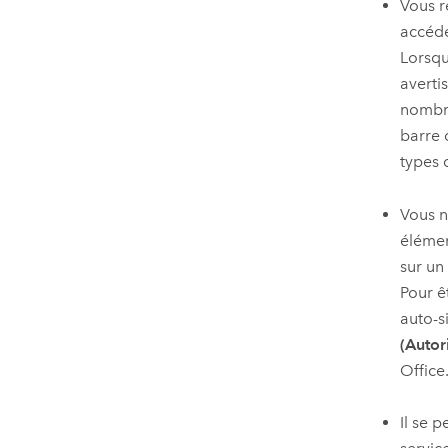
Vous r
accéde
Lorsqu
averti
nombre
barre 
types 
Vous n
élémen
sur un
Pour ê
auto-s
(Autor
Office
Il se 