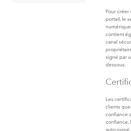
Pour créer
portail, le 
numérique c
contient ég
canal sécuri
propriétair
signé par u
dessous.
Certifi
Les certifi
clients que
confiance q
confiance, 
auto-signé.