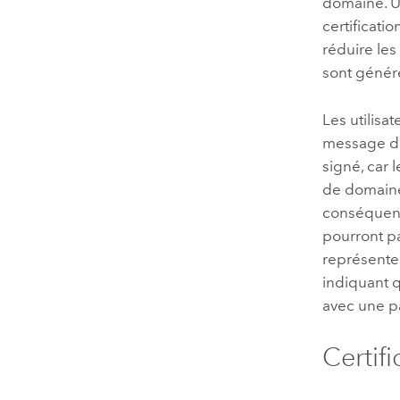
domaine. Un
certificati
réduire les 
sont généré
Les utilis
message d’a
signé, car l
de domaines
conséquent,
pourront pa
représenter
indiquant q
avec une par
Certif