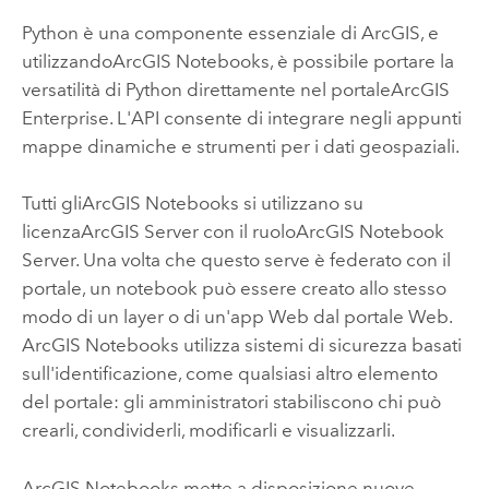
Python è una componente essenziale di ArcGIS, e
utilizzando
ArcGIS Notebooks
, è possibile portare la
versatilità di Python direttamente nel portale
ArcGIS
Enterprise
. L'API consente di integrare negli appunti
mappe dinamiche e strumenti per i dati geospaziali.
Tutti gli
ArcGIS Notebooks
si utilizzano su
licenza
ArcGIS Server
con il ruolo
ArcGIS Notebook
Server
. Una volta che questo serve è federato con il
portale, un notebook può essere creato allo stesso
modo di un layer o di un'app Web dal portale Web.
ArcGIS Notebooks
utilizza sistemi di sicurezza basati
sull'identificazione, come qualsiasi altro elemento
del portale: gli amministratori stabiliscono chi può
crearli, condividerli, modificarli e visualizzarli.
ArcGIS Notebooks
mette a disposizione nuove