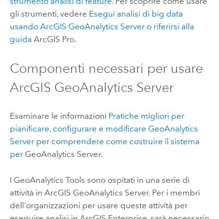
strumento analisi di feature
. Per scoprire come usare
gli strumenti, vedere
Esegui analisi di big data
usando
ArcGIS GeoAnalytics Server
o riferirsi alla
guida
ArcGIS Pro
.
Componenti necessari per usare
ArcGIS GeoAnalytics Server
Esaminare le informazioni
Pratiche migliori per
pianificare, configurare e modificare
GeoAnalytics
Server
per comprendere come costruire il sistema
per
GeoAnalytics Server
.
I
GeoAnalytics Tools
sono ospitati in una serie di
attività in
ArcGIS GeoAnalytics Server
. Per i membri
dell'organizzazioni per usare queste attività per
eseguire analisi in
ArcGIS Enterprise
, sarà necessario