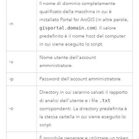
Il nome di dominio completamente
qualificato della macchina in cui è
installato
Portal for ArcGIS
(in altre parole,
-n
gisportal.domain.com
). Il valore
predefinito è il nome host del computer
in cui viene eseguito lo script.
Nome utente dell'account
-u
amministratore.
-p
Password dell'account amministratore.
Directory in cui saranno salvati il rapporto
di analisi dell'utente e i file
.txt
-o
corrispondenti. La directory predefinita è
la stessa cartella in cui viene eseguito lo
script.
È possibile generare e utilizzare un token