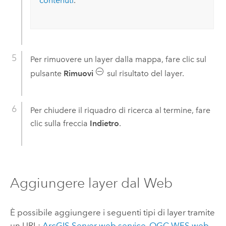
contenuti
.
Per rimuovere un layer dalla mappa, fare clic sul
pulsante
Rimuovi
sul risultato del layer.
Per chiudere il riquadro di ricerca al termine, fare
clic sulla freccia
Indietro
.
Aggiungere layer dal Web
È possibile aggiungere i seguenti tipi di layer tramite
un URL:
ArcGIS Server
web service
,
OGC
WFS web