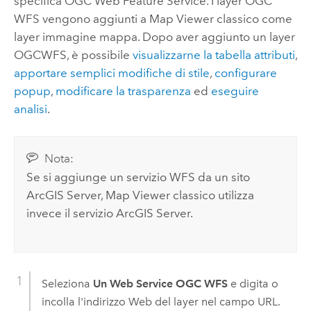
specifica
OGC
Web Feature Service. I layer
OGC
WFS vengono aggiunti a
Map Viewer classico
come
layer immagine mappa. Dopo aver aggiunto un layer
OGC
WFS, è possibile
visualizzarne la tabella attributi
,
apportare semplici modifiche di stile
,
configurare
popup
,
modificare la trasparenza
ed
eseguire
analisi
.
Nota:
Se si aggiunge un servizio WFS da un sito
ArcGIS Server
,
Map Viewer classico
utilizza
invece il servizio
ArcGIS Server
.
Seleziona
Un Web Service OGC WFS
e digita o
incolla l'indirizzo Web del layer nel campo URL.