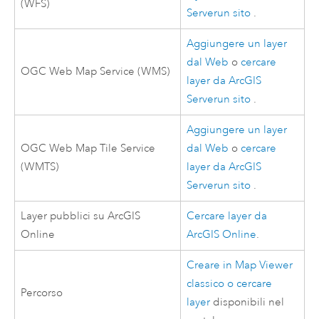
(WFS)
Server
un sito
.
Aggiungere un layer
dal Web
o
cercare
OGC
Web Map Service (WMS)
layer da
ArcGIS
Server
un sito
.
Aggiungere un layer
OGC
Web Map Tile Service
dal Web
o
cercare
(WMTS)
layer da
ArcGIS
Server
un sito
.
Layer pubblici su
ArcGIS
Cercare layer da
Online
ArcGIS Online
.
Creare in
Map Viewer
classico
o
cercare
Percorso
layer
disponibili nel