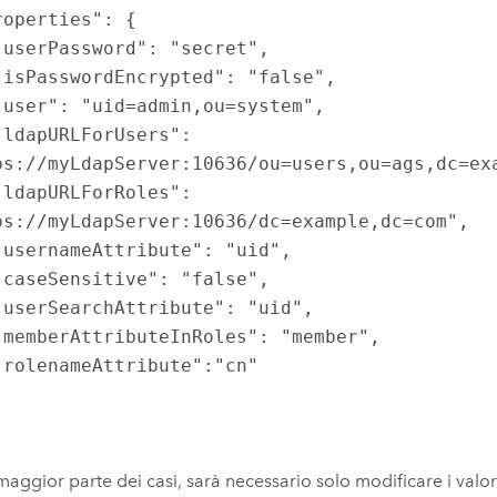
ps://myLdapServer:10636/ou=users,ou=ags,dc=exa
ps://myLdapServer:10636/dc=example,dc=com",

maggior parte dei casi, sarà necessario solo modificare i valor