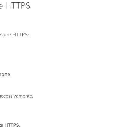
re HTTPS
izzare HTTPS:
home
.
uccessivamente,
ite HTTPS
.