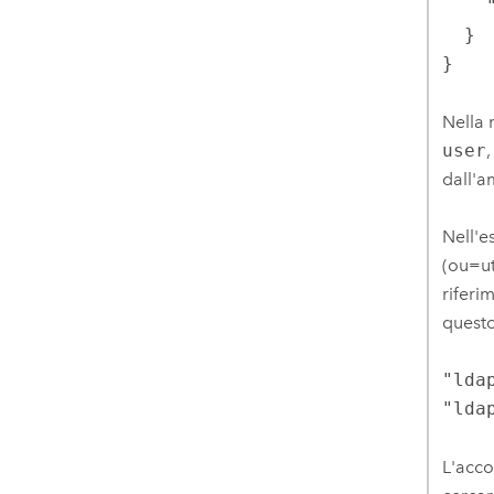
    "userSearchAttribute": "uid"

  }

}
Nella 
user
dall'a
Nell'e
(ou=ut
riferi
questo
"lda
"lda
L'acco