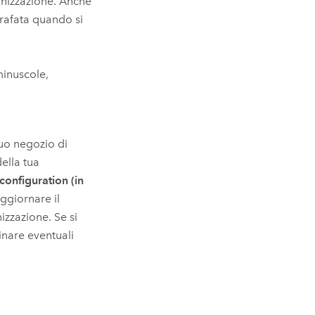
ganizzazione. Anche
grafata quando si
minuscole,
tuo negozio di
ella tua
configuration (in
aggiornare il
zzazione. Se si
minare eventuali