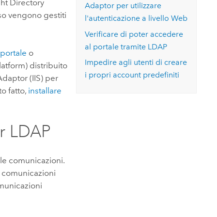
ht Directory
Adaptor
per utilizzare
so vengono gestiti
l'autenticazione a livello Web
Verificare di poter accedere
al portale tramite LDAP
 portale
o
Impedire agli utenti di creare
latform)
distribuito
i propri account predefiniti
aptor (IIS)
per
o fatto,
installare
er LDAP
le comunicazioni.
e comunicazioni
omunicazioni