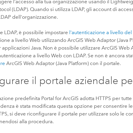
gere l'accesso alla tua organizzazione usando il Lightweig
ocol (LDAP). Quando si utilizza LDAP, gli account di acces
LDAP dell'organizzazione.
are LDAP, è possibile impostare
l'autenticazione a livello del
zione a livello Web utilizzando
ArcGIS Web Adaptor (Java P
r applicazioni Java. Non è possibile utilizzare
ArcGIS Web Ad
autenticazione a livello Web con LDAP.
Se non è ancora stat
are
ArcGIS Web Adaptor (Java Platform) con il portale.
gurare il portale aziendale p
azione predefinita
Portal for ArcGIS
adotta HTTPS per tutte 
edenza è stata modificata questa opzione per consentire l
S, si deve riconfigurare il portale per utilizzare solo le c
nendosi alla procedura.