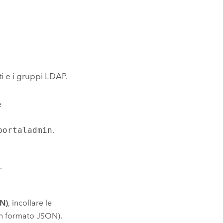
ti e i gruppi LDAP.
e
portaladmin
.
à
.
ON)
, incollare le
in formato JSON).