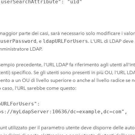
maggior parte dei casi, sarà necessario solo modificare i valor
,
userPassword
, e
ldapURLForUsers
. L'URL di LDAP deve 
mministratore LDAP.
sempio precedente, l'URL LDAP fa riferimento agli utenti all'i
enti) specifico. Se gli utenti sono presenti in più OU, l'URL L
mento a un OU di livello superiore o anche al livello radice se n
 caso, l'URL sarebbe come questo:
pURLForUsers":
ps://myLdapServer:10636/dc=example,dc=com",
unt utilizzato per il parametro utente deve disporre delle auto