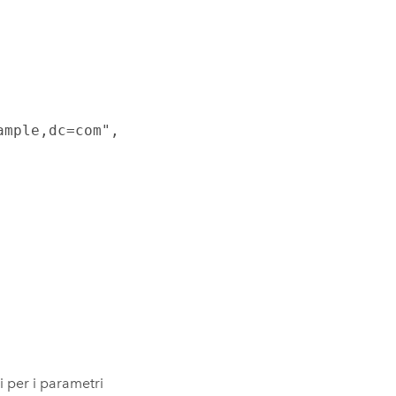
mple,dc=com",

i per i parametri