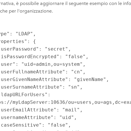
ernativa, è possibile aggiornare il seguente esempio con le inf
iche per l'organizzazione.
ps://myLdapServer:10636/ou=users,ou=ags,dc=exa