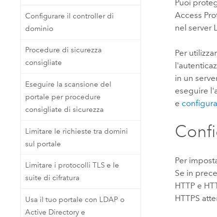
Puoi proteg
Access Prot
Configurare il controller di
nel server 
dominio
Procedure di sicurezza
Per utilizz
consigliate
l'autentica
in un serve
Eseguire la scansione del
eseguire l'
portale per procedure
e
configur
consigliate di sicurezza
Confi
Limitare le richieste tra domini
sul portale
Per impost
Limitare i protocolli TLS e le
Se in prec
suite di cifratura
HTTP e HTTP
HTTPS atte
Usa il tuo portale con LDAP o
Active Directory e