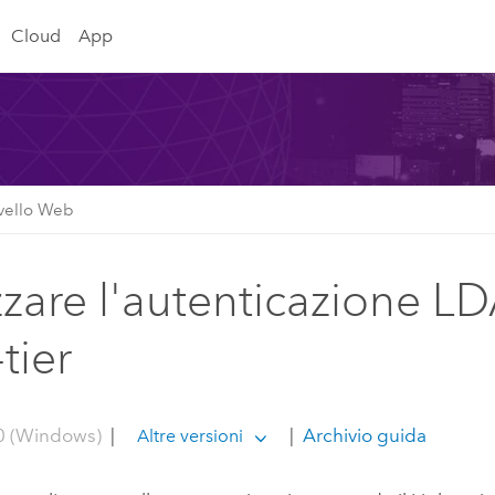
Cloud
App
ivello Web
izzare l'autenticazione L
tier
0 (Windows)
|
|
Archivio guida
Altre versioni