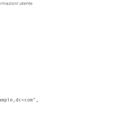
ormazioni utente
mple,dc=com",
