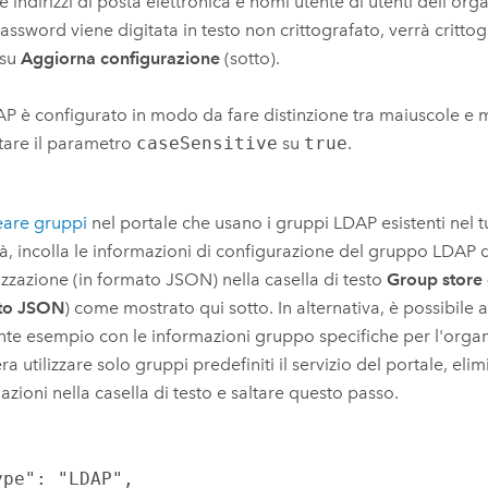
e indirizzi di posta elettronica e nomi utente di utenti dell'or
password viene digitata in testo non crittografato, verrà critto
 su
Aggiorna configurazione
(sotto).
P è configurato in modo da fare distinzione tra maiuscole e 
tare il parametro
caseSensitive
su
true
.
eare gruppi
nel portale che usano i gruppi LDAP esistenti nel 
tà, incolla le informazioni di configurazione del gruppo LDAP d
zzazione (in formato JSON) nella casella di testo
Group store 
to JSON
) come mostrato qui sotto. In alternativa, è possibile 
te esempio con le informazioni gruppo specifiche per l'organi
ra utilizzare solo gruppi predefiniti il servizio del portale, eli
azioni nella casella di testo e saltare questo passo.