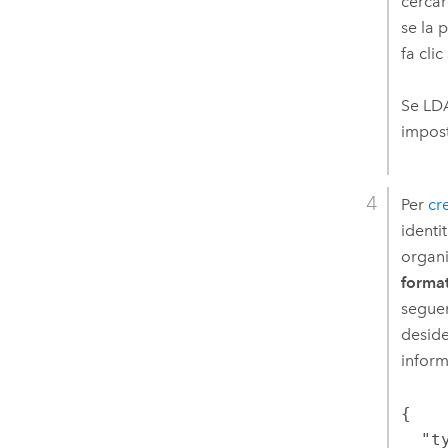
cercar
se la 
fa clic
Se LDA
impos
Per
cr
identi
organi
forma
seguen
deside
inform
{

  "type": "LDAP",
