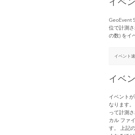
イベ
GeoEvent S
位で計測さ
の数) を
イベント速
イベ
イベントが
なります。
って計測さ
カル ファ
す。 上記