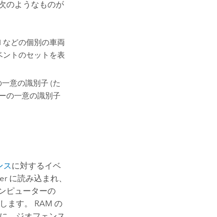
次のようなものが
N などの個別の車両
イベントのセットを表
一意の識別子 (た
サーの一意の識別子
ンス
に対するイベ
er
に読み込まれ、
ンピューターの
ます。 RAM の
合に、ジオフェンス