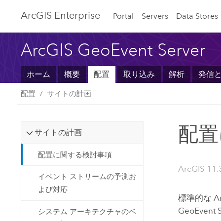
ArcGIS Enterprise
Portal
Servers
Data Stores
ArcGIS GeoEvent Serv
ホーム
概要
配置
取り込み
解析
発信
配置
サイトの計画
配置
サイトの計画
配置に関する検討事項
ArcGIS 11.
イベント ストリームの予測お
よび対応
標準的な
A
GeoEvent S
システム アーキテクチャのベ