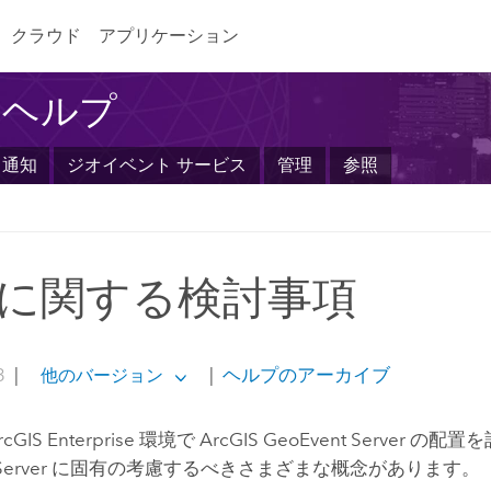
クラウド
アプリケーション
er ヘルプ
と通知
ジオイベント サービス
管理
参照
に関する検討事項
3
|
|
ヘルプのアーカイブ
他のバージョン
rcGIS Enterprise
環境で
ArcGIS GeoEvent Server
の配置を
erver
に固有の考慮するべきさまざまな概念があります。