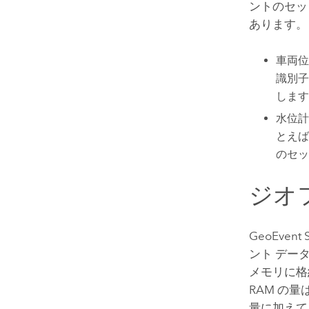
ントのセッ
あります。
車両位
識別子
します
水位計
とえば
のセッ
ジオ
GeoEvent S
ント デー
メモリに格
RAM の
量に加えて