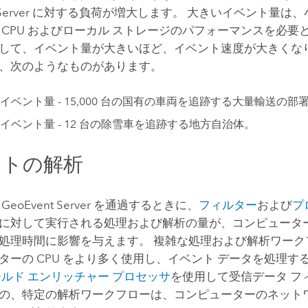
erver
に対する負荷が増大します。 大きいイベント量は、
 CPU およびローカル ストレージのパフォーマンスを必要
して、イベント量が大きいほど、イベント速度が大きくなり
、次のようなものがあります。
イベント量 - 15,000 台の国有の車両を追跡する大量輸送の部
イベント量 - 12 台の除雪車を追跡する地方自治体。
ントの解析
が
GeoEvent Server
を通過するときに、
フィルター
および
プ
に対して実行される処理および解析の量が、コンピュータ
処理時間に影響を与えます。 複雑な処理および解析ワーク
ターの CPU をより多く使用し、イベント データを処理す
ルド エンリッチャー プロセッサ
を使用して受信データ フ
の、特定の解析ワークフローは、コンピューターのネット